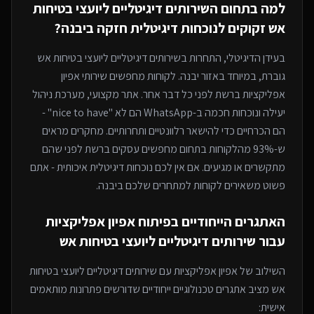
למה בתחום ה
שירותים דיגיטליים ליועצי בטיחות
אש
זקוקים לנוכחות דיגיטלית חזקה
ביבנה
?
בעידן הדיגיטלי, התחרות ב
שירותים דיגיטליים ליועצי בטיחות אש
גוברת, במיוחד
באזור יבנה
. לקוחות מחפשים שירותי
אפיון
אפליקציות
ברשת לפני כל דבר אחר. אתר מקצועי, מערכת ניהול
יעילה ונוכחות חכמה ב-WhatsApp הם לא "nice to have" -
הם הכרחיים כדי להישאר רלוונטיים ותחרותיים. מחקרים מראים
ש-93% מהלקוחות בתחום מחפשים עסקים ברשת לפני שהם
מתקשרים או מגיעים. אם אין לכם נוכחות דיגיטלית איכותית - אתם
פשוט משאירים לקוחות למתחרים
שלכם ביבנה
.
האתגרים הייחודיים בפיתוח
אפיון אפליקציות
עבור
שירותים דיגיטליים ליועצי בטיחות אש
השילוב של
אפיון אפליקציות
עם
שירותים דיגיטליים ליועצי בטיחות
אש
מציב אתגרים טכנולוגיים ייחודיים שדורשים פתרונות מותאמים
אישית: