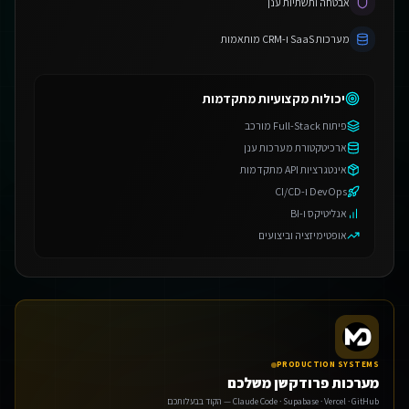
אבטחה ותשתיות ענן
מערכות SaaS ו-CRM מותאמות
יכולות מקצועיות מתקדמות
פיתוח Full-Stack מורכב
ארכיטקטורת מערכות ענן
אינטגרציות API מתקדמות
DevOps ו-CI/CD
אנליטיקס ו-BI
אופטימיזציה וביצועים
PRODUCTION SYSTEMS
מערכות פרודקשן משלכם
Claude Code · Supabase · Vercel · GitHub — הקוד בבעלותכם