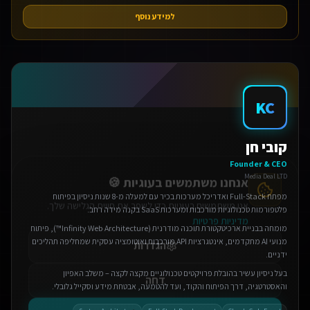
למידע נוסף
KC
אנחנו משתמשים בעוגיות 🍪
קובי חן
אנו משתמשים בעוגיות כדי לשפר את חווית הגלישה שלך.
Founder & CEO
מדיניות פרטיות
Media Deal LTD
הגדרות
מפתח Full-Stack ואדריכל מערכות בכיר עם למעלה מ-8 שנות ניסיון בפיתוח
פלטפורמות טכנולוגיות מורכבות ומערכות SaaS בקנה מידה רחב.
מומחה בבניית ארכיטקטורת תוכנה מודרנית (Infinity Web Architecture™), פיתוח
דחה
מנועי AI מתקדמים, אינטגרציות API מורכבות ואוטומציה עסקית שמחליפה תהליכים
ידניים.
אישור הכל
בעל ניסיון עשיר בהובלת פרויקטים טכנולוגיים מקצה לקצה – משלב האפיון
והאסטרטגיה, דרך הפיתוח והקוד, ועד להטמעה, אבטחת מידע וסקייל גלובלי.