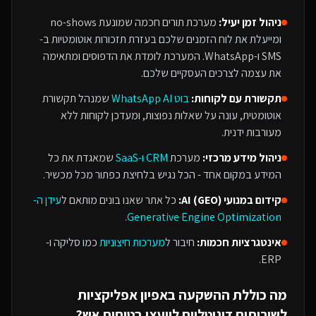
ניהול זמן יעיל:
מערכת תורים חכמה שמונעת no-shows
ומייעלת את לוח הזמנים שלכם בעזרת תזכורות אוטומטיות ב-
SMS ו-WhatsApp. המערכת לומדת את הדפוסים ומתאימה
את עצמה לצרכים העסקיים שלכם.
תקשורת עם לקוחות:
בוט WhatsApp AI
שמנהל תקשורת
אוטומטית, עונה על שאלות נפוצות, ומעדכן לקוחות ללא
מעורבות ידנית.
ניהול מידע מרכזי:
מערכת
CRM ו-SaaS
שמאגדת את כל
המידע במקום אחד - הכל נגיש בלחיצת כפתור מכל מכשיר.
קידום במנועי AI (GEO):
כל אתר שאנו בונים מותאם ל
עידן ה-
.
Generative Engine Optimization
אינטגרציות חכמות:
חיבור ל
מערכות חיצוניות
כמו סליקה ו-
ERP.
מה כוללת ההשקעה ב
אפיון אפליקציות
ל
שירותים דיגיטליים ליועצי בטיחות אש
?