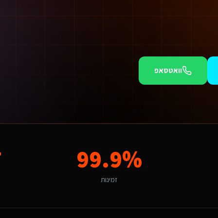
וואטסאפ
מוש (SaaS).
ת דיגיטלית מקצועית הוא חודש של לקוחות שהולכים למתחרים. אנו יכולים להתחיל תוך 48 ש
7
99.9%
מבוססות ועולים מצפה לחוויה שמדברת אליו. פתרון גנרי לא יעבוד כאן - צריך ה
זמינות
דו-לשוניים ואיכותיים" מהווה הזדמנות לשירותים דיגיטליים ליועצי בטיחות אש שאפיון אפליקציות. הניסיון שלנו באזור מאפשר לנו להתאים את הפתרון לאופי המקומי ולקהל היעד הספציפי.