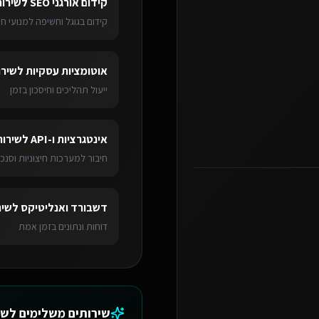
קידום אורגני SEO
ל
שירות
קידום בגוגל וחשיפה למנועי חי
אוטומציות עסקיות
ל
שירו
ייעול תהליכים וחיסכון בזמן
אינטגרציות ו-API
ל
שירות
חיבור למערכות חיצוניות וסנכר
דשבורד ואנליטיקס
ל
שיר
דוחות ונתונים בזמן אמת
שירותים משלימים ל
שי