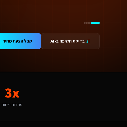
טכנולוגיית AI ואוטומציה עבור יועצי בטיחות אש ברעננה
ידום בגוגל AI — שירות קידום בגוגל AI מתקדם
ידום ב-ChatGPT — שירות קידום ב-ChatGPT מתקדם
תאמת אתרים ו-SaaS למנועי חיפוש — שירות התאמת אתרים ו-SaaS למנועי חיפוש מתקדם
תונים ומספרים
3 מהירות פיתוח
99.9 זמינות
בדיקת חשיפה ב-AI
קבל הצעת מחיר
24/ תמיכה
אלות נפוצות על
אפיון אפליקציות
אם אפשר לפרוס את התשלום?
החלט. אנו מציעים מסלולי תשלום גמישים: תשלום חד-פעמי עם הנחה, או פריסה ל-3-6 תשלומים. לשירותים דיגיטליים ליועצי בטיחות אש גדולים ברעננה יש גם אפשרות לתשלום חודשי מבוסס שי
תי כדאי להתחיל את הפרויקט?
כי טוב - עכשיו. משפחות באזור השרון מחפשות שירותים נוחים ונגישים כל חודש בלי נוכחו
3x
מה חשוב שאפיון אפליקציות יותאם לרעננה?
עננה היא עיר קטנה-בינונית עם אופי איכותי והייטק. הקהל המקומי של משפחות 
אם יש לכם ניסיון עם שירותים דיגיטליים ליועצי בטיחות אש ברעננה?
מהירות פיתוח
ן, אנו עובדים עם עסקים ברעננה ומכירים את השוק המקומי. רעננה נחשבת לשוק בינונית מבחינת אפיון אפליקציות. עם מדד אימוץ דיגיטלי של 75% באזור, יש כאן פוטנציאל לעסקים שמשלבים טכנולוגיה חדשנית. הטרנד המקומי של "שירותים 
יזו טכנולוגיה אתם משתמשים עבור אפיון אפליקציות?
ו בונים על פלטפורמת Base44 עם React, PostgreSQL ו-AI. עבור שירותים דיגיטליים ליועצי בטיחות אש ברעננה זה אומר: מהירות טעינה גבוהה, אבטחה ברמת Enterprise, ממשק בעברית מלאה, וסוכני AI חכמים שמייעלים תהליכים 24/7.