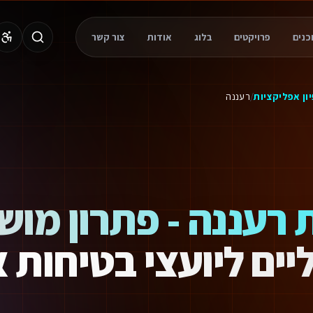
Whats. תמיכה מלאה ופיתוח מהיר פי 3.
פרויקטים
בלוג
אודות
צור קשר
טליים ליועצי בטיחות אש ברעננה. המערכות שלנו תוכננו במיוחד למנוע טעויות 
ון אפליקציות
/
רעננה
 רעננה - פתרון מוש
יים ליועצי בטיחות 