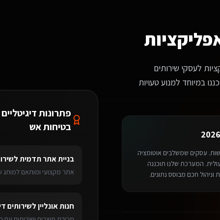
?
יכוז גבוה של משפחות עולים. צרו קשר ונשמח להראות לכם דוגמאות רלוונטיות לש
אפליקציות
ציות לעסקי שירותים
ננו במיוחד למנוע טעויות
פתרונות דיגיטליים 
בטיחות אש
דשות. עסקים שמשלבים אוטומציה
בניית אתר תדמית
ל
שירות
 על עלייה של 40% ביעילות התפעולית. המערכת שלנו תוכננה
אתר מקצועי ומותאם למותג עם
 וניהול חכם מבוסס נתונים.
ותים דיגיטליים ליועצי בטיחות אש
ברעננה
מערכת ניהול SaaS
לשירותים דיגיטל
חנות אונליין
ל
שירותים די
ליקציות
> רעננה
מכירת מוצרים ושירותים עם ס