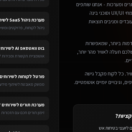
ים ומערכות - אנחנו שותפים
עסקיים אמיתיים. הצוות שלנו כולל מפתחים מנוסים, מומחי UX/UI וסוכני בינה
מערכת ניהול SaaS
ל
שיר
בדים ומניבים תוצאות
ניהול לקוחות, פרויקטים ומש
מות ביותר, שמאפשרות
בוט וואטסאפ AI
ל
שירותי
ערכת שלכם תעלה לאוויר מהר יותר,
אוטומציית תקשורת ומכירות 24/7
ים.
ויר. כל לקוח מקבל גישה
פורטל לקוחות
ל
שירותים 
ם, וגיבויים יומיים אוטומטיים.
ממשק מאובטח לשיתוף מידע 
מערכת תורים
ל
שירותים ד
זימון תורים חכם עם תזכורות 
קציות
?
 ליועצי בטיחות אש