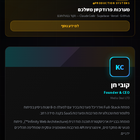
PRODUCTION SYSTEMS
מערכות פרודקשן משלכם
Claude Code · Supabase · Vercel · GitHub — הקוד בבעלותכם
למידע נוסף
אנחנו משתמשים בעוגיות 🍪
KC
אנו משתמשים בעוגיות כדי לשפר את חווית הגלישה שלך.
מדיניות פרטיות
קובי חן
הגדרות
Founder & CEO
Media Deal LTD
דחה
מפתח Full-Stack ואדריכל מערכות בכיר עם למעלה מ-8 שנות ניסיון בפיתוח
פלטפורמות טכנולוגיות מורכבות ומערכות SaaS בקנה מידה רחב.
אישור הכל
מומחה בבניית ארכיטקטורת תוכנה מודרנית (Infinity Web Architecture™), פיתוח
מנועי AI מתקדמים, אינטגרציות API מורכבות ואוטומציה עסקית שמחליפה תהליכים
ידניים.