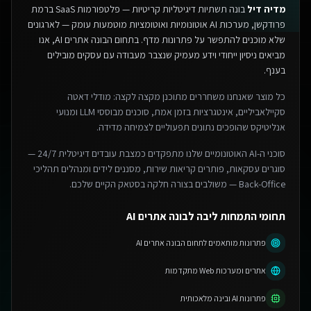
מדיה דיל
בונה תשתיות דיגיטליות קריטיות — פלטפורמות SaaS ברמת
פרודקשן, מערכות AI אוטונומיות ואוטומציות מוטמעות עומק — לארגונים
שלא מוכנים להתפשר על פתרונות מדף.
בתחום הבונה אתרים AI, אנו
מביאים ניסיון ייחודי וידע מעמיק שנצבר מעבודה עם עסקים מובילים
בענף.
כל מוצר שאנחנו משחררים מתוכנן מקצה לקצה: מודלי דאטה
סקיילאביליים, אינטגרציות בזמן אמת, סוכנים מבוססי LLM ומנועי
אנליטיקס שהופכים נתונים תפעוליים לצמיחה מדידה.
סוכני ה-AI האוטונומיים שלנו מתפקדים כמצבת עובדים דיגיטלית 24/7 —
סוגרים עסקאות, פותרים קריאות שירות, מסננים לידים ומנהלים תהליכי
Back-Office — משולבים בצורה חלקה בסטאק הקיים שלכם.
תחומי התמחות ליבה לבונה אתרים AI
פתרונות מותאמים לתחום הבונה אתרים AI
אתרים ומערכות Web מתקדמות
פתרונות AI ובינה מלאכותית