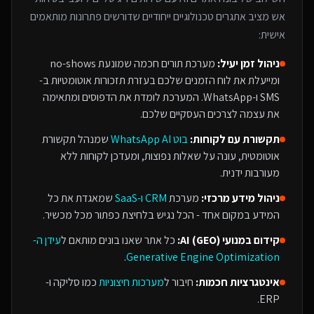
אש
מציב אתגרים טכנולוגיים ייחודיים שדורשים פתרונות מותאמים
אישית:
ניהול זמן יעיל:
מערכת תורים חכמה שמונעת no-shows
ומייעלת את לוח הזמנים שלכם בעזרת תזכורות אוטומטיות ב-
SMS ו-WhatsApp. המערכת לומדת את הדפוסים ומתאימה
את עצמה לצרכים העסקיים שלכם.
תקשורת עם לקוחות:
בוט WhatsApp AI
שמנהל תקשורת
אוטומטית, עונה על שאלות נפוצות, ומעדכן לקוחות ללא
מעורבות ידנית.
ניהול מידע מרכזי:
מערכת
CRM ו-SaaS
שמאגדת את כל
המידע במקום אחד - הכל נגיש בלחיצת כפתור מכל מכשיר.
קידום במנועי AI (GEO):
כל אתר שאנו בונים מותאם ל
עידן ה-
.
Generative Engine Optimization
אינטגרציות חכמות:
חיבור ל
מערכות חיצוניות
כמו סליקה ו-
ERP.