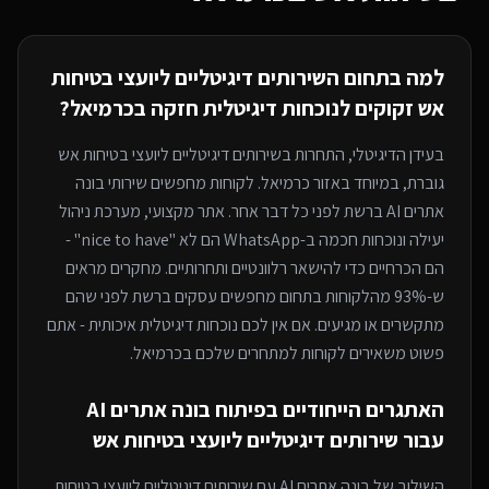
למה בתחום ה
שירותים דיגיטליים ליועצי בטיחות
אש
זקוקים לנוכחות דיגיטלית חזקה
בכרמיאל
?
בעידן הדיגיטלי, התחרות ב
שירותים דיגיטליים ליועצי בטיחות אש
גוברת, במיוחד
באזור כרמיאל
. לקוחות מחפשים שירותי
בונה
אתרים AI
ברשת לפני כל דבר אחר. אתר מקצועי, מערכת ניהול
יעילה ונוכחות חכמה ב-WhatsApp הם לא "nice to have" -
הם הכרחיים כדי להישאר רלוונטיים ותחרותיים. מחקרים מראים
ש-93% מהלקוחות בתחום מחפשים עסקים ברשת לפני שהם
מתקשרים או מגיעים. אם אין לכם נוכחות דיגיטלית איכותית - אתם
פשוט משאירים לקוחות למתחרים
שלכם בכרמיאל
.
האתגרים הייחודיים בפיתוח
בונה אתרים AI
עבור
שירותים דיגיטליים ליועצי בטיחות אש
השילוב של
בונה אתרים AI
עם
שירותים דיגיטליים ליועצי בטיחות