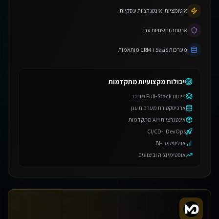
אוטומציות ואינטגרציות עסקיות
אבטחה ותשתיות ענן
מערכות SaaS ו-CRM מותאמות
יכולות מקצועיות מתקדמות
פיתוח Full-Stack מורכב
ארכיטקטורת מערכות ענן
אינטגרציות API מתקדמות
DevOps ו-CI/CD
אנליטיקס ו-BI
אופטימיזציה וביצועים