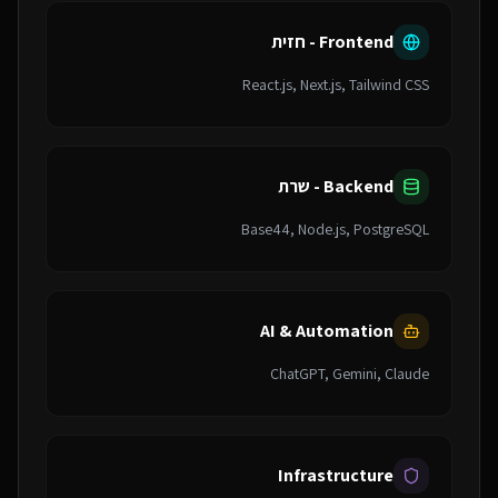
Frontend - חזית
React.js, Next.js, Tailwind CSS
Backend - שרת
Base44, Node.js, PostgreSQL
AI & Automation
ChatGPT, Gemini, Claude
Infrastructure