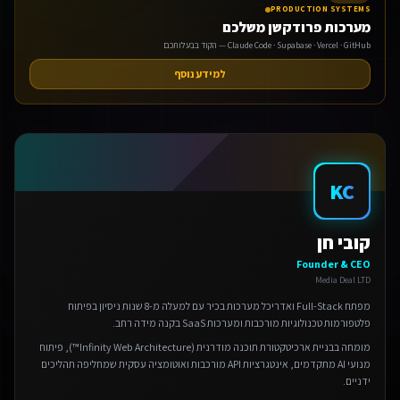
PRODUCTION SYSTEMS
מערכות פרודקשן משלכם
Claude Code · Supabase · Vercel · GitHub — הקוד בבעלותכם
למידע נוסף
אנחנו משתמשים בעוגיות 🍪
KC
אנו משתמשים בעוגיות כדי לשפר את חווית הגלישה שלך.
מדיניות פרטיות
קובי חן
הגדרות
Founder & CEO
Media Deal LTD
דחה
מפתח Full-Stack ואדריכל מערכות בכיר עם למעלה מ-8 שנות ניסיון בפיתוח
פלטפורמות טכנולוגיות מורכבות ומערכות SaaS בקנה מידה רחב.
אישור הכל
מומחה בבניית ארכיטקטורת תוכנה מודרנית (Infinity Web Architecture™), פיתוח
מנועי AI מתקדמים, אינטגרציות API מורכבות ואוטומציה עסקית שמחליפה תהליכים
ידניים.