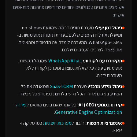
אש
מציב אתגרים טכנולוגיים ייחודיים שדורשים פתרונות מותאמים
אישית:
ניהול זמן יעיל:
מערכת תורים חכמה שמונעת no-shows
ומייעלת את לוח הזמנים שלכם בעזרת תזכורות אוטומטיות ב-
SMS ו-WhatsApp. המערכת לומדת את הדפוסים ומתאימה
את עצמה לצרכים העסקיים שלכם.
תקשורת עם לקוחות:
בוט WhatsApp AI
שמנהל תקשורת
אוטומטית, עונה על שאלות נפוצות, ומעדכן לקוחות ללא
מעורבות ידנית.
ניהול מידע מרכזי:
מערכת
CRM ו-SaaS
שמאגדת את כל
המידע במקום אחד - הכל נגיש בלחיצת כפתור מכל מכשיר.
קידום במנועי AI (GEO):
כל אתר שאנו בונים מותאם ל
עידן ה-
.
Generative Engine Optimization
אינטגרציות חכמות:
חיבור ל
מערכות חיצוניות
כמו סליקה ו-
ERP.