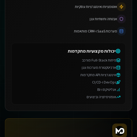
אוטומציות ואינטגרציות עסקיות
אבטחה ותשתיות ענן
מערכות SaaS ו-CRM מותאמות
יכולות מקצועיות מתקדמות
פיתוח Full-Stack מורכב
ארכיטקטורת מערכות ענן
אינטגרציות API מתקדמות
DevOps ו-CI/CD
אנליטיקס ו-BI
אופטימיזציה וביצועים