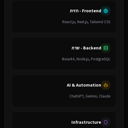
Frontend - חזית
React.js, Next.js, Tailwind CSS
Backend - שרת
Base44, Node.js, PostgreSQL
AI & Automation
ChatGPT, Gemini, Claude
Infrastructure