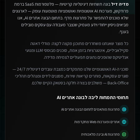
מדיה דיל
בונה תשתיות דיגיטליות קריטיות — פלטפורמות SaaS ברמת
פרודקשן, מערכות AI אוטונומיות ואוטומציות מוטמעות עומק — לארגונים
שלא מוכנים להתפשר על פתרונות מדף.
בתחום הבונה אתרים AI, אנו
מביאים ניסיון ייחודי וידע מעמיק שנצבר מעבודה עם עסקים מובילים
בענף.
כל מוצר שאנחנו משחררים מתוכנן מקצה לקצה: מודלי דאטה
סקיילאביליים, אינטגרציות בזמן אמת, סוכנים מבוססי LLM ומנועי
אנליטיקס שהופכים נתונים תפעוליים לצמיחה מדידה.
סוכני ה-AI האוטונומיים שלנו מתפקדים כמצבת עובדים דיגיטלית 24/7 —
סוגרים עסקאות, פותרים קריאות שירות, מסננים לידים ומנהלים תהליכי
Back-Office — משולבים בצורה חלקה בסטאק הקיים שלכם.
תחומי התמחות ליבה לבונה אתרים AI
פתרונות מותאמים לתחום הבונה אתרים AI
אתרים ומערכות Web מתקדמות
פתרונות AI ובינה מלאכותית