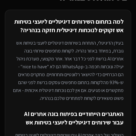
למה בתחום ה
שירותים דיגיטליים ליועצי בטיחות
אש
זקוקים לנוכחות דיגיטלית חזקה
בנהריה
?
בעידן הדיגיטלי, התחרות ב
שירותים דיגיטליים ליועצי בטיחות אש
גוברת, במיוחד
באזור נהריה
. לקוחות מחפשים שירותי
בונה
אתרים AI
ברשת לפני כל דבר אחר. אתר מקצועי, מערכת ניהול
יעילה ונוכחות חכמה ב-WhatsApp הם לא "nice to have" -
הם הכרחיים כדי להישאר רלוונטיים ותחרותיים. מחקרים מראים
ש-93% מהלקוחות בתחום מחפשים עסקים ברשת לפני שהם
מתקשרים או מגיעים. אם אין לכם נוכחות דיגיטלית איכותית - אתם
פשוט משאירים לקוחות למתחרים
שלכם בנהריה
.
האתגרים הייחודיים בפיתוח
בונה אתרים AI
עבור
שירותים דיגיטליים ליועצי בטיחות אש
השילוב של
בונה אתרים AI
עם
שירותים דיגיטליים ליועצי בטיחות