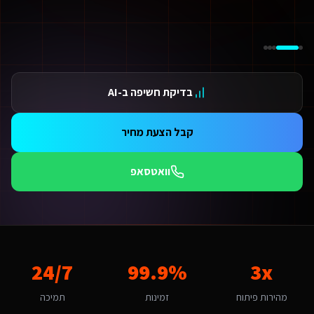
ידום בגוגל AI — שירות קידום בגוגל AI מתקדם
ידום ב-ChatGPT — שירות קידום ב-ChatGPT מתקדם
תאמת אתרים ו-SaaS למנועי חיפוש — שירות התאמת אתרים ו-SaaS למנועי חיפוש מתקדם
תונים ומספרים
3 מהירות פיתוח
בדיקת חשיפה ב-AI
99.9 זמינות
24/ תמיכה
אלות נפוצות על
הטמעת AI בעסק או בארגון
קבל הצעת מחיר
מה עולה הטמעת AI בעסק או בארגון לשירותים דיגיטליים ליועצי בטיחות אש בהוד השרון?
יר להטמעת AI בעסק או בארגון לשירותים דיגיטליים ליועצי בטיחות אש בהוד השרון מותאם להיקף הפרויקט. אתר תדמית מתחיל מ-6,000₪, חנות אונליין מ-8,000₪, מערכת SaaS מ-12,000₪. בהוד השרון התחרות בינונית ולכן חשוב להשקיע בפתרון איכותי שיבלוט. צרו קשר להצעת מחיר מדויקת.
וואטסאפ
מה זמן לוקח לפתח הטמעת AI בעסק או בארגון לשירותים דיגיטליים ליועצי בטיחות אש?
כות תהליך פיתוח מואץ עם AI ותשתית מוכנה מראש אנו מפתחים מהר פי 3 מפיתוח רגיל. אתר תדמית: 1-2 שבועות, חנות אונליין: 3-4 שבועות, מערכת ניהול SaaS: 4-8 שבועות. שירותים דיגיטליים ליועצי בטיחות אש בהוד השרון יכולים לצפות לתהליך חלק עם אבני דרך ברורות.
ה האתגר הדיגיטלי המרכזי של שירותים דיגיטליים ליועצי בטיחות אש בהוד השרו
אתגר המרכזי בהוד השרון הוא "שמירה על צביון כפרי". הטמעת AI בעסק או בארגון בהוד השרון דורש הבנה של השוק הכפרי ומתפתח והתאמה למשפחות ושיפור דיור. האתגר של "שמירה על צביון כפרי" הופך ליתרון כשמשלבים פתרון מותאם. אנו בונים פתרונות שהופכים את האתגר הזה ליתרון תחרותי באמצעות טכנולוגיה חכמה.
מה חשוב שהטמעת AI בעסק או בארגון יותאם להוד השרון?
3x
99.9%
24/7
וד השרון היא עיר קטנה-בינונית עם אופי כפרי ומתפתח. הקהל המקומי של משפחו
אם המערכת תומכת באוטומציות ו-AI?
מהירות פיתוח
זמינות
תמיכה
החלט. כל מערכת שאנו בונים לשירותים דיגיטליים ליועצי בטיחות אש כוללת אוטומציות מובנות: תזכורות אוטומטיות, בוט WhatsApp חכם, ניתוח נתונים בזמן אמת ודוחות אוטומטיים. ר