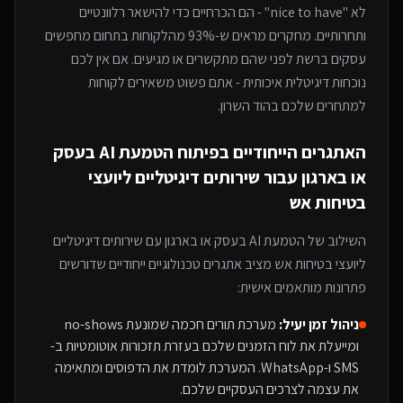
לא "nice to have" - הם הכרחיים כדי להישאר רלוונטיים
ותחרותיים. מחקרים מראים ש-93% מהלקוחות בתחום מחפשים
עסקים ברשת לפני שהם מתקשרים או מגיעים. אם אין לכם
נוכחות דיגיטלית איכותית - אתם פשוט משאירים לקוחות
למתחרים
שלכם בהוד השרון
.
האתגרים הייחודיים בפיתוח
הטמעת AI בעסק
או בארגון
עבור
שירותים דיגיטליים ליועצי
בטיחות אש
השילוב של
הטמעת AI בעסק או בארגון
עם
שירותים דיגיטליים
ליועצי בטיחות אש
מציב אתגרים טכנולוגיים ייחודיים שדורשים
פתרונות מותאמים אישית:
ניהול זמן יעיל:
מערכת תורים חכמה שמונעת no-shows
ומייעלת את לוח הזמנים שלכם בעזרת תזכורות אוטומטיות ב-
SMS ו-WhatsApp. המערכת לומדת את הדפוסים ומתאימה
את עצמה לצרכים העסקיים שלכם.