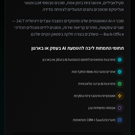
סקיילאביליים, אינטגרציות בזמן אמת, סוכנים מבוססי LLM ומנועי
אנליטיקס שהופכים נתונים תפעוליים לצמיחה מדידה.
סוכני ה-AI האוטונומיים שלנו מתפקדים כמצבת עובדים דיגיטלית 24/7 —
סוגרים עסקאות, פותרים קריאות שירות, מסננים לידים ומנהלים תהליכי
Back-Office — משולבים בצורה חלקה בסטאק הקיים שלכם.
תחומי התמחות ליבה להטמעת AI בעסק או בארגון
פתרונות מותאמים לתחום ההטמעת AI בעסק או בארגון
אתרים ומערכות Web מתקדמות
פתרונות AI ובינה מלאכותית
אוטומציות ואינטגרציות עסקיות
אבטחה ותשתיות ענן
מערכות SaaS ו-CRM מותאמות