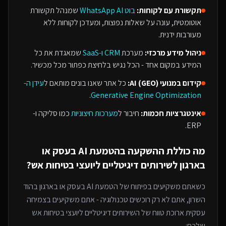
תקשורת עם לקוחות:
בוט WhatsApp AI
שמנהל תקשורת
אוטומטית, עונה על שאלות נפוצות, ומעדכן לקוחות ללא
מעורבות ידנית.
ניהול מידע מרכזי:
מערכת
CRM ו-SaaS
שמאגדת את כל
המידע במקום אחד - הכל נגיש בלחיצת כפתור מכל מכשיר.
קידום במנועי AI (GEO):
כל אתר שאנו בונים מותאם ל
עידן ה-
.
Generative Engine Optimization
אינטגרציות חכמות:
חיבור ל
מערכות חיצוניות
כמו סליקה ו-
ERP.
מה כוללת ההשקעה ב
הטמעת AI בעסק או
בארגון
ל
שירותים דיגיטליים ליועצי בטיחות אש
?
כשאתם משקיעים בפיתוח של
הטמעת AI בעסק או בארגון
בהוד
השרון
, אתם לא רק רוכשים טכנולוגיה - אתם משקיעים בצמיחה
עסקית ארוכת טווח של ה
שירותים דיגיטליים ליועצי בטיחות אש
שלכם: