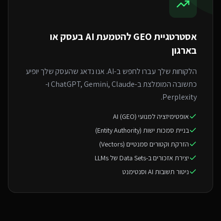
אסטרטגיית GEO ל
הטמעת AI בעסק או
בארגון
הלקוחות שלך עברו לחפש ב-AI. אנו נדאג שהעסק שלך יופיע
כתשובה המומלצת ב-ChatGPT, Gemini, Claude ו-
Perplexity.
אופטימיזציה למנועי AI (GEO)
בניית סמכות ישות (Entity Authority)
הזרקת וקטורים סמנטיים (Vectors)
יצירת אזכורים ב-Data Sets של LLMs
ניטור תשובות AI וסנטימנט