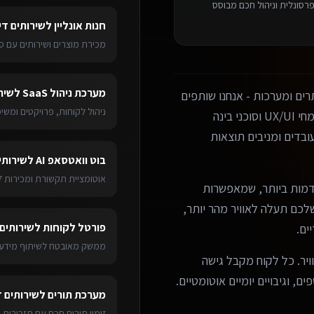
רסונלית וניהול חכם מבוסס
חנות אונליין
ל
שירותים די
מכירת מוצרים ושירותים עם ס
מערכת ניהול SaaS
ל
שיר
ים ומערכות - אנחנו שותפים
ניהול לקוחות, פרויקטים ומש
עסקיים אמיתיים. הצוות שלנו כולל מפתחים מנוסים, מומחי UX/UI וסוכני בינה
בדים ומניבים תוצאות
בוט וואטסאפ AI
ל
שירותי
אוטומציית תקשורת ומכירות 24/7
מות ביותר, שמאפשרות
ערכת שלכם תעלה לאוויר מהר יותר,
פורטל לקוחות
ל
שירותים 
ים.
ממשק מאובטח לשיתוף מידע 
ויר. כל לקוח מקבל גישה
ם, וגיבויים יומיים אוטומטיים.
מערכת תורים
ל
שירותים ד
זימון תורים חכם עם תזכורות 