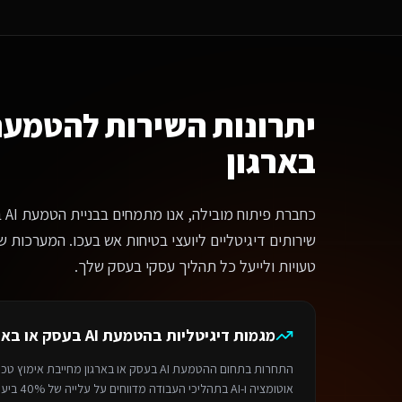
אם אפשר לראות דוגמאות לפרויקטים של שירותים דיגיטליים ליועצי בטיחות אש
החלט. בעמוד הפרויקטים שלנו תוכלו לראות עבודות מגוונות. צרו קשר ונשמח להר
ה קורה אחרי שהמערכת עולה לאוויר?
נחנו לא נעלמים. כל לקוח מקבל: תמיכה טכנית ב-WhatsApp ומייל, גיבויים יומיים, עדכוני אבטחה שוטפים, והדרכות לצוות. עבור שירותים דיגיטליים ליועצי בטיחות אש בעכו אנו מציעים גם דוחות ביצועים חודשיים ותובנות לשיפור.
מה עולה פרויקט
הטמעת AI בעסק או בארגון
?
תר תדמית מקצועי — החל מ-6,000₪. חנות אונליין — החל מ-8,000₪. מערכת SaaS מותאמת — החל מ-12,000₪. בוט וואטסאפ AI — החל מ-4,500₪.
יתרונות השירות ל
מה זמן לוקח לפתח?
בארגון
ר בסיסי: 1-2 שבועות. חנות אונליין: 3-4 שבועות. מערכת SaaS: 4-8 שבועות. אוטומציה: 3-5 ימים.
הליך העבודה
נייה ראשונית — מספרים לנו על הצרכים והחזון שלכם
כחב
פיון — מגדירים יחד את הדרישות והפתרון המושלם
יתוח — צוות המומחים שלנו מפתח את המערכת על פלטפורמת Base44
שירותים דיגיטליים ליועצי בטיחות אש בעכו. המערכות של
לייה לאוויר — משיקים ומלווים אתכם להצלחה
טעויות ולייעל כל תהליך עסקי בעסק שלך.
מה לבחור במדיה דיל?
יה דיל היא בית פיתוח AI מוביל בישראל המתמחה בפתרונות דיגיטליים מותאמים אישית על פלטפורמת Base44. פיתוח מהיר פי 3, אבטחה ברמת Enterprise, תמיכה מלאה בוואטסאפ וגיבויים יומיים אוטומטיים.
ירותים קשורים
מגמות דיגיטליות ב
הטמעת AI בעסק או בארגון
ניית אתר תדמית
לשירותים דיגיטליים ליועצי בטיחות אש
בעכו
חנות אונליין
לשירות
ירות זמין באזור
עכו
והסביבה. מדיה דיל — תוצרת הארץ 9, תל אביב. טלפון: 050-831-2222.
התחרות בתחום ה
הטמעת AI בעסק או בארגון
מחייבת אימוץ טכנ
ף הבית
>
ספריית המקצועות
> שירותים דיגיטליים ליועצי בטיחות אש
>
הטמעת AI בעסק או בארגו
אוטומציה ו