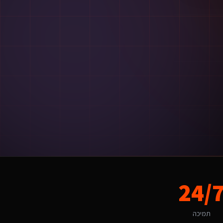
 המקומי, החל מהשפה ועד ל-UX.
24/
תמיכה