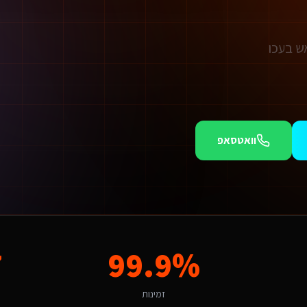
וואטסאפ
מוש (SaaS).
ושבים מצפה לחוויה שמדברת אליו. פתרון גנרי לא יעבוד כאן - צריך התאמה לשוק
7
99.9%
ים ליועצי בטיחות אש. הגורמים המקומיים כמו "העיר העתיקה" יוצרים ביקוש ייחודי שצריך לדעת לנצל. הניסיון שלנו באזור מאפשר לנו להתאים את הפתרון לאופי המקומי ולקהל היעד הספציפי.
זמינות