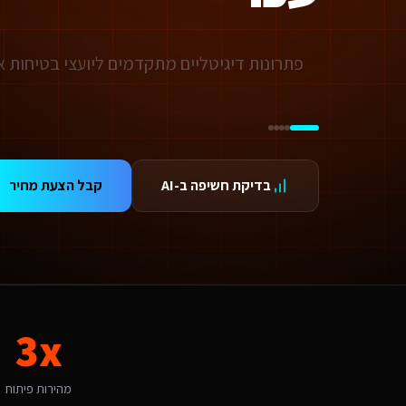
ידום בגוגל AI — שירות קידום בגוגל AI מתקדם
ידום ב-ChatGPT — שירות קידום ב-ChatGPT מתקדם
תאמת אתרים ו-SaaS למנועי חיפוש — שירות התאמת אתרים ו-SaaS למנועי חיפוש מתקדם
תונים ומספרים
3 מהירות פיתוח
99.9 זמינות
24/ תמיכה
אלות נפוצות על
הטמעת AI בעסק או בארגון
בדיקת חשיפה ב-AI
קבל הצעת מחיר
אם אפשר לפרוס את התשלום?
החלט. אנו מציעים מסלולי תשלום גמישים: תשלום חד-פעמי עם הנחה, או פריסה ל-3-6 תשלומים. לשירותים דיגיטליים ליועצי בטיחות אש גדולים בעכו יש גם אפשרות לתשלום חודשי מבוסס שי
תי כדאי להתחיל את הפרויקט?
כי טוב - עכשיו. עסקים בצפון שעוברים לדיגיטל מדווחים על צמיחה של 50%+ כל חודש בלי נוכחות דיגיטלית מקצועית הוא חודש של לקוחות שהולכים למתחרים. אנו יכולים להתחיל תוך 48 שעות מאישור ההצעה.
מה חשוב שהטמעת AI בעסק או בארגון יותאם לעכו?
כו היא עיר קטנה-בינונית עם אופי היסטורי ומעורב. הקהל המקומי של תיירים ות
אם יש לכם ניסיון עם שירותים דיגיטליים ליועצי בטיחות אש בעכו?
3x
ן, אנו עובדים עם עסקים בעכו ומכירים את השוק המקומי. השוק בעכו מתאפיין בהיסטורי ומעורב. עיר קטנה-בינונית עם תיירים ותושבים שמחפשת הטמעת AI בעסק או בארגון איכותי בתחום השירותים דיגיטלי
יזו טכנולוגיה אתם משתמשים עבור הטמעת AI בעסק או בארגון?
ו בונים על פלטפורמת Base44 עם React, PostgreSQL ו-AI. עבור שירותים דיגיטליים ליועצי בטיחות אש בעכו זה אומר: מהירות טעינה גבוהה, אבטחה ברמת Enterprise, ממשק בעברית מלאה, וסוכני AI חכמים שמייעלים תהליכים 24/7.
מהירות פיתוח