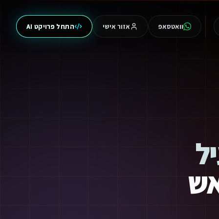
וואטסאפ
אזור אישי
התחל פרויקט AI
יל
אש