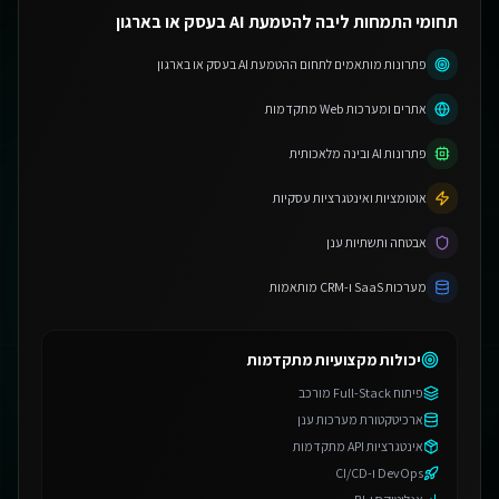
תחומי התמחות ליבה להטמעת AI בעסק או בארגון
פתרונות מותאמים לתחום ההטמעת AI בעסק או בארגון
אתרים ומערכות Web מתקדמות
פתרונות AI ובינה מלאכותית
אוטומציות ואינטגרציות עסקיות
אבטחה ותשתיות ענן
מערכות SaaS ו-CRM מותאמות
יכולות מקצועיות מתקדמות
פיתוח Full-Stack מורכב
ארכיטקטורת מערכות ענן
אינטגרציות API מתקדמות
DevOps ו-CI/CD