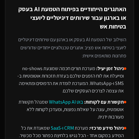
האתגרים הייחודיים בפיתוח
הטמעת AI בעסק
או בארגון
עבור
שירותים דיגיטליים ליועצי
בטיחות אש
השילוב של
הטמעת AI בעסק או בארגון
עם
שירותים דיגיטליים
ליועצי בטיחות אש
מציב אתגרים טכנולוגיים ייחודיים שדורשים
פתרונות מותאמים אישית:
ניהול זמן יעיל:
מערכת תורים חכמה שמונעת no-shows
ומייעלת את לוח הזמנים שלכם בעזרת תזכורות אוטומטיות ב-
SMS ו-WhatsApp. המערכת לומדת את הדפוסים ומתאימה
את עצמה לצרכים העסקיים שלכם.
תקשורת עם לקוחות:
בוט WhatsApp AI
שמנהל תקשורת
אוטומטית, עונה על שאלות נפוצות, ומעדכן לקוחות ללא
מעורבות ידנית.
ניהול מידע מרכזי:
מערכת
CRM ו-SaaS
שמאגדת את כל
המידע במקום אחד - הכל נגיש בלחיצת כפתור מכל מכשיר.