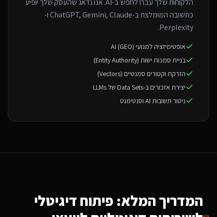
הלקוחות שלך עברו לחפש ב-AI. אנו נדאג שהעסק שלך יופיע
כתשובה המומלצת ב-ChatGPT, Gemini, Claude ו-
Perplexity.
אופטימיזציה למנועי AI (GEO)
בניית סמכות ישות (Entity Authority)
הזרקת וקטורים סמנטיים (Vectors)
יצירת אזכורים ב-Data Sets של LLMs
ניטור תשובות AI וסנטימנט
המדריך המלא: פיתוח דיגיטלי