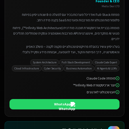
Founder & CEO
Media Deal LTD
מפתח Full-Stack ואדריכל מערכות בכיר עם למעלה מ-8 שנות ניסיון בפיתוח
פלטפורמות טכנולוגיות מורכבות ומערכות SaaS בקנה מידה רחב.
מומחה בבניית ארכיטקטורת תוכנה מודרנית (Infinity Web Architecture™), פיתוח
מנועי AI מתקדמים, אינטגרציות API מורכבות ואוטומציה עסקית שמחליפה תהליכים
ידניים.
בעל ניסיון עשיר בהובלת פרויקטים טכנולוגיים מקצה לקצה – משלב האפיון
והאסטרטגיה, דרך הפיתוח והקוד, ועד להטמעה, אבטחת מידע וסקייל גלובלי.
System Architecture
Full-Stack Development
Claude Code Expert
Cloud Infrastructure
Cyber Security
Business Automation
AI Agents & LLMs
מומחה Claude Code
יוצר ארכיטקטורת Infinity Web™
יועץ טכנולוגי לארגונים
WhatsApp