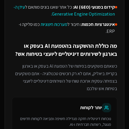
קידום במנועי AI (GEO):
כל אתר שאנו בונים מותאם ל
עידן ה-
.
Generative Engine Optimization
אינטגרציות חכמות:
חיבור ל
מערכות חיצוניות
כמו סליקה ו-
ERP.
מה כוללת ההשקעה ב
הטמעת AI בעסק או
בארגון
ל
שירותים דיגיטליים ליועצי בטיחות אש
?
כשאתם משקיעים בפיתוח של
הטמעת AI בעסק או בארגון
בקריית ביאליק
, אתם לא רק רוכשים טכנולוגיה - אתם משקיעים
בצמיחה עסקית ארוכת טווח של ה
שירותים דיגיטליים ליועצי
בטיחות אש
שלכם:
יותר לקוחות
נוכחות דיגיטלית חזקה מגדילה חשיפה ומביאה לקוחות חדשים
מגוגל, רשתות חברתיות ו-AI.