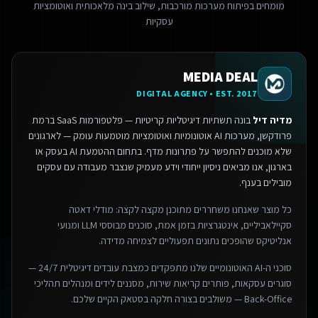
מומחים בפיתוח מערכות מורכבות, שילוב בינה מלאכותית ואוטומציות
עסקיות
MEDIA DEAL
DIGITAL AGENCY • EST. 2017
מדיה דיל
בונה תשתיות דיגיטליות קריטיות — פלטפורמות SaaS ברמת
פרודקשן, מערכות AI אוטונומיות ואוטומציות מוטמעות עומק — לארגונים
שלא מוכנים להתפשר על פתרונות מדף.
בתחום ההטמעת AI בעסק או
בארגון, אנו מביאים ניסיון ייחודי וידע מעמיק שנצבר מעבודה עם עסקים
מובילים בענף.
כל מוצר שאנחנו משחררים מתוכנן מקצה לקצה: מודלי דאטה
סקיילאביליים, אינטגרציות בזמן אמת, סוכנים מבוססי LLM ומנועי
אנליטיקס שהופכים נתונים תפעוליים לצמיחה מדידה.
סוכני ה-AI האוטונומיים שלנו מתפקדים כמצבת עובדים דיגיטלית 24/7 —
סוגרים עסקאות, פותרים קריאות שירות, מסננים לידים ומנהלים תהליכי
Back-Office — משולבים בצורה חלקה בסטאק הקיים שלכם.