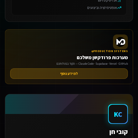
אנליטיקס ו-BI
אופטימיזציה וביצועים
PRODUCTION SYSTEMS
מערכות פרודקשן משלכם
Claude Code · Supabase · Vercel · GitHub — הקוד בבעלותכם
למידע נוסף
KC
קובי חן