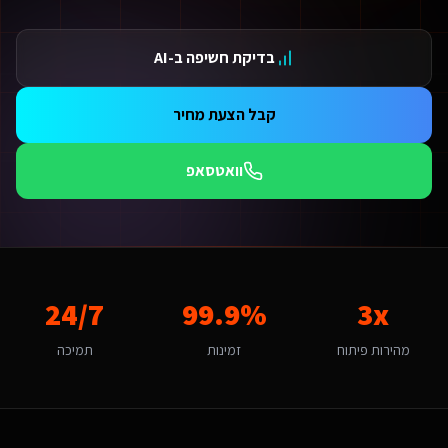
ידום בגוגל AI — שירות קידום בגוגל AI מתקדם
ידום ב-ChatGPT — שירות קידום ב-ChatGPT מתקדם
בדיקת חשיפה ב-AI
תאמת אתרים ו-SaaS למנועי חיפוש — שירות התאמת אתרים ו-SaaS למנועי חיפוש מתקדם
תונים ומספרים
3 מהירות פיתוח
קבל הצעת מחיר
99.9 זמינות
24/ תמיכה
וואטסאפ
אלות נפוצות על
הטמעת AI בעסק או בארגון
אם יש עלויות נוספות מעבר לפיתוח?
עלות כוללת את הפיתוח, העלייה לאוויר וההדרכה. בנוסף יש עלות חודשית של אחסון ותחזוקה (החל מ-250₪/חודש) הכוללת גיבויים, עדכוני אבטחה ותמיכה טכנית. עבור שירותים דיגיטליים ליו
מה זמן לוקח לפתח הטמעת AI בעסק או בארגון לשירותים דיגיטליים ליועצי בטיחות אש?
כות תהליך פיתוח מואץ עם AI ותשתית מוכנה מראש אנו מפתחים מהר פי 3 מפיתוח רגיל. אתר תדמית: 1-2 שבועות, חנות אונליין: 3-4 שבועות, מערכת ניהול SaaS: 4-8 שבועות. שירותים דיגיטליים ליועצי בטיחות אש בראש העין יכולים לצפות לתהליך חלק עם אבני דרך ברורות.
24/7
99.9%
3x
אם יש לכם ניסיון עם שירותים דיגיטליים ליועצי בטיחות אש בראש העין?
ן, אנו עובדים עם עסקים בראש העין ומכירים את השוק המקומי. בהיותה עיר קטנה-בינונית עם אופי צעיר ומתחדש, ראש העין מציעה הזדמנויות ייחודיות להטמעת AI בעסק או בארגון. קהל היעד של זוגות צעיר
מהירות פיתוח
זמינות
תמיכה
ה האתגר הדיגיטלי המרכזי של שירותים דיגיטליים ליועצי בטיחות אש בראש העי
אתגר המרכזי בראש העין הוא "תחבורה ונגישות". הטמעת AI בעסק או בארגון בראש העין דורש הבנה של השוק הצעיר ומתחדש והתאמה לזוגות צעירים. האתגר של "תחבורה ונגישות" הופך ליתרון כשמשלבים פתרון מותאם. אנו בונים פתרונות שהופכים את האתגר הזה ליתרון תחרותי באמצעות טכנולוגיה חכמה.
יך מתבצע קידום האתר בגוגל (SEO)?
 אתר שאנו בונים מותאם ל-SEO ולמנועי AI כמו ChatGPT ו-Gemini. עבור שירותים דיגיטליים ליועצי בטיחות אש בראש העין אנו מיישמים: מבנה URL סמנטי, Schema markup מותאם, תוכן ייחודי לכל עמוד, ואופטימיזציה טכנית מתקדמת שמבטיחה דירוג גבוה.