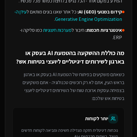
המידע במקום אחד - הכל נגיש בלחיצת כפתור מכל מכשיר.
קידום במנועי AI (GEO):
כל אתר שאנו בונים מותאם ל
עידן ה-
.
Generative Engine Optimization
אינטגרציות חכמות:
חיבור ל
מערכות חיצוניות
כמו סליקה ו-
ERP.
מה כוללת ההשקעה ב
הטמעת AI בעסק או
בארגון
ל
שירותים דיגיטליים ליועצי בטיחות אש
?
כשאתם משקיעים בפיתוח של
הטמעת AI בעסק או בארגון
בראש העין
, אתם לא רק רוכשים טכנולוגיה - אתם משקיעים
בצמיחה עסקית ארוכת טווח של ה
שירותים דיגיטליים ליועצי
בטיחות אש
שלכם:
יותר לקוחות
נוכחות דיגיטלית חזקה מגדילה חשיפה ומביאה לקוחות חדשים
מגוגל, רשתות חברתיות ו-AI.