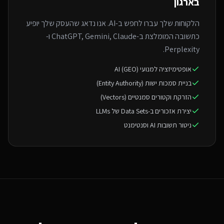
בארגון
הלקוחות שלך עברו לחפש ב-AI. אנו נדאג שהעסק שלך יופיע
כתשובה המומלצת ב-ChatGPT, Gemini, Claude ו-
Perplexity.
אופטימיזציה למנועי AI (GEO)
בניית סמכות ישות (Entity Authority)
הזרקת וקטורים סמנטיים (Vectors)
יצירת אזכורים ב-Data Sets של LLMs
ניטור תשובות AI וסנטימנט