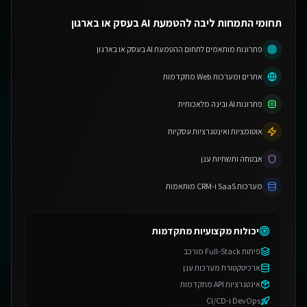
תחומי התמחות ליבה להטמעת AI בעסק או בארגון
פתרונות מותאמים לתחום ההטמעת AI בעסק או בארגון
אתרים ומערכות Web מתקדמות
פתרונות AI ובינה מלאכותית
אוטומציות ואינטגרציות עסקיות
אבטחה ותשתיות ענן
מערכות SaaS ו-CRM מותאמות
יכולות מקצועיות מתקדמות
פיתוח Full-Stack מורכב
ארכיטקטורת מערכות ענן
אינטגרציות API מתקדמות
DevOps ו-CI/CD