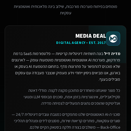
מומחים בפיתוח מערכות מורכבות, שילוב בינה מלאכותית ואוטומציות
עסקיות
MEDIA DEAL
DIGITAL AGENCY • EST. 2017
מדיה דיל
בונה תשתיות דיגיטליות קריטיות — פלטפורמות SaaS ברמת
פרודקשן, מערכות AI אוטונומיות ואוטומציות מוטמעות עומק — לארגונים
שלא מוכנים להתפשר על פתרונות מדף.
בתחום ההטמעת AI בעסק או
בארגון, אנו מביאים ניסיון ייחודי וידע מעמיק שנצבר מעבודה עם עסקים
מובילים בענף.
כל מוצר שאנחנו משחררים מתוכנן מקצה לקצה: מודלי דאטה
סקיילאביליים, אינטגרציות בזמן אמת, סוכנים מבוססי LLM ומנועי
אנליטיקס שהופכים נתונים תפעוליים לצמיחה מדידה.
סוכני ה-AI האוטונומיים שלנו מתפקדים כמצבת עובדים דיגיטלית 24/7 —
סוגרים עסקאות, פותרים קריאות שירות, מסננים לידים ומנהלים תהליכי
Back-Office — משולבים בצורה חלקה בסטאק הקיים שלכם.