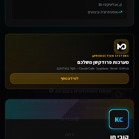
אנליטיקס ו-BI
אופטימיזציה וביצועים
PRODUCTION SYSTEMS
אנחנו משתמשים בעוגיות 🍪
מערכות פרודקשן משלכם
Claude Code · Supabase · Vercel · GitHub — הקוד בבעלותכם
אנו משתמשים בעוגיות כדי לשפר את חווית הגלישה שלך.
מדיניות פרטיות
למידע נוסף
הגדרות
דחה
KC
אישור הכל
קובי חן