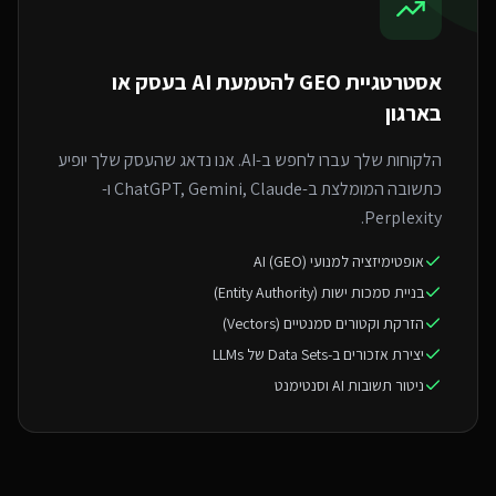
אסטרטגיית GEO ל
הטמעת AI בעסק או
בארגון
הלקוחות שלך עברו לחפש ב-AI. אנו נדאג שהעסק שלך יופיע
כתשובה המומלצת ב-ChatGPT, Gemini, Claude ו-
Perplexity.
אופטימיזציה למנועי AI (GEO)
בניית סמכות ישות (Entity Authority)
הזרקת וקטורים סמנטיים (Vectors)
יצירת אזכורים ב-Data Sets של LLMs
ניטור תשובות AI וסנטימנט