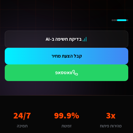
ידום בגוגל AI — שירות קידום בגוגל AI מתקדם
ידום ב-ChatGPT — שירות קידום ב-ChatGPT מתקדם
תאמת אתרים ו-SaaS למנועי חיפוש — שירות התאמת אתרים ו-SaaS למנועי חיפוש מתקדם
תונים ומספרים
3 מהירות פיתוח
בדיקת חשיפה ב-AI
99.9 זמינות
24/ תמיכה
אלות נפוצות על
הטמעת AI בעסק או בארגון
קבל הצעת מחיר
אם יש עלויות נוספות מעבר לפיתוח?
עלות כוללת את הפיתוח, העלייה לאוויר וההדרכה. בנוסף יש עלות חודשית של אחסון ותחזוקה (החל מ-250₪/חודש) הכוללת גיבויים, עדכוני אבטחה ותמיכה טכנית. עבור שירותים דיגיטליים ליוע
וואטסאפ
מה זמן לוקח לפתח הטמעת AI בעסק או בארגון לשירותים דיגיטליים ליועצי בטיחות אש?
ות פלטפורמת Base44 אנו מפתחים מהר פי 3 מפיתוח רגיל. אתר תדמית: 1-2 שבועות, חנות אונליין: 3-4 שבועות, מערכת ניהול SaaS: 4-8 שבועות. שירותים דיגיטליים ליועצי בטיחות אש ברמת השרון יכולים לצפות לתהליך חלק עם אבני דרך ברורות.
אם יש לכם ניסיון עם שירותים דיגיטליים ליועצי בטיחות אש ברמת השרון?
ן, אנו עובדים עם עסקים ברמת השרון ומכירים את השוק המקומי. רמת השרון נחשבת לשוק בינונית מבחינת הטמעת AI בעסק או בארגון. עם מדד אימוץ דיגיטלי של 75% באזור, יש כאן פוטנציאל לעסקים שמשלבים טכנולוגיה חדשנית. הטרנד המקומי של "שירותי פרימיום" מהווה הזדמנות לשירותים דיגיטלי
ה האתגר הדיגיטלי המרכזי של שירותים דיגיטליים ליועצי בטיחות אש ברמת השר
3x
99.9%
אתגר המרכזי ברמת השרון הוא "שימור רמת שירות". הטמעת AI בעסק או בארגון ברמת השרון דורש הבנה של השוק האיכותי וירוק והתאמה לאוכלוסייה מבוססת. האתגר של "שימור רמת שירות" הופך ליתרון כשמשלבים פתרון מותאם. אנו בונים פתרונות שהופכים את האתגר הזה ליתרון תחרותי באמצעות טכנולוגיה חכמה.
24/7
יך מתבצע קידום האתר בגוגל (SEO)?
מהירות פיתוח
זמינות
תמיכה
 אתר שאנו בונים מותאם ל-SEO ולמנועי AI כמו ChatGPT ו-Gemini. עבור שירותים דיגיטליים ליועצי בטיחות אש ברמת השרון אנו מיישמים: מבנה URL סמנטי, Schema markup מותאם, תוכן ייחודי לכל עמוד, ואופטימיזציה טכנית מתקדמת שמבטיחה דירוג גבוה.