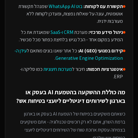
תקשורת עם לקוחות:
בוט WhatsApp AI
שמנהל תקשורת
אוטומטית, עונה על שאלות נפוצות, ומעדכן לקוחות ללא
מעורבות ידנית.
ניהול מידע מרכזי:
מערכת
CRM ו-SaaS
שמאגדת את כל
המידע במקום אחד - הכל נגיש בלחיצת כפתור מכל מכשיר.
קידום במנועי AI (GEO):
כל אתר שאנו בונים מותאם ל
עידן ה-
.
Generative Engine Optimization
אינטגרציות חכמות:
חיבור ל
מערכות חיצוניות
כמו סליקה ו-
ERP.
מה כוללת ההשקעה ב
הטמעת AI בעסק או
בארגון
ל
שירותים דיגיטליים ליועצי בטיחות אש
?
כשאתם משקיעים בפיתוח של
הטמעת AI בעסק או בארגון
ברמת השרון
, אתם לא רק רוכשים טכנולוגיה - אתם משקיעים
בצמיחה עסקית ארוכת טווח של ה
שירותים דיגיטליים ליועצי
בטיחות אש
שלכם: