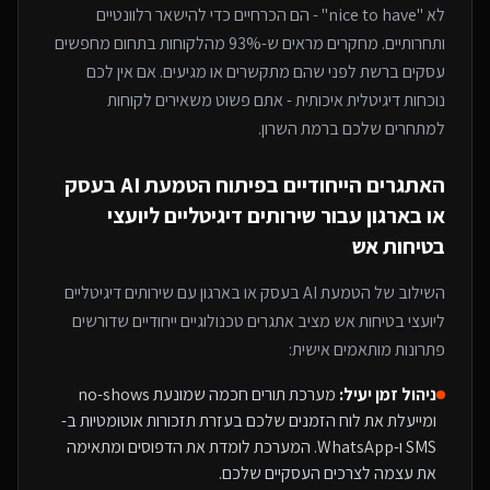
לא "nice to have" - הם הכרחיים כדי להישאר רלוונטיים
ותחרותיים. מחקרים מראים ש-93% מהלקוחות בתחום מחפשים
עסקים ברשת לפני שהם מתקשרים או מגיעים. אם אין לכם
נוכחות דיגיטלית איכותית - אתם פשוט משאירים לקוחות
למתחרים
שלכם ברמת השרון
.
האתגרים הייחודיים בפיתוח
הטמעת AI בעסק
או בארגון
עבור
שירותים דיגיטליים ליועצי
בטיחות אש
השילוב של
הטמעת AI בעסק או בארגון
עם
שירותים דיגיטליים
ליועצי בטיחות אש
מציב אתגרים טכנולוגיים ייחודיים שדורשים
פתרונות מותאמים אישית:
ניהול זמן יעיל:
מערכת תורים חכמה שמונעת no-shows
ומייעלת את לוח הזמנים שלכם בעזרת תזכורות אוטומטיות ב-
SMS ו-WhatsApp. המערכת לומדת את הדפוסים ומתאימה
את עצמה לצרכים העסקיים שלכם.