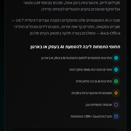
סקיילאביליים, אינטגרציות בזמן אמת, סוכנים מבוססי LLM ומנועי
אנליטיקס שהופכים נתונים תפעוליים לצמיחה מדידה.
סוכני ה-AI האוטונומיים שלנו מתפקדים כמצבת עובדים דיגיטלית 24/7 —
סוגרים עסקאות, פותרים קריאות שירות, מסננים לידים ומנהלים תהליכי
Back-Office — משולבים בצורה חלקה בסטאק הקיים שלכם.
תחומי התמחות ליבה להטמעת AI בעסק או בארגון
פתרונות מותאמים לתחום ההטמעת AI בעסק או בארגון
אתרים ומערכות Web מתקדמות
פתרונות AI ובינה מלאכותית
אוטומציות ואינטגרציות עסקיות
אבטחה ותשתיות ענן
מערכות SaaS ו-CRM מותאמות