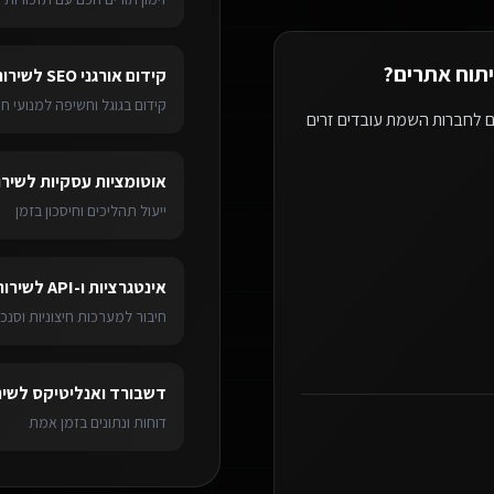
תוח אתרים
?
קידום אורגני SEO
ל
שירות
קידום בגוגל וחשיפה למנועי חי
ם לחברות השמת עובדים זרים
אוטומציות עסקיות
ל
שירו
ייעול תהליכים וחיסכון בזמן
אינטגרציות ו-API
ל
שירות
חיבור למערכות חיצוניות וסנכר
דשבורד ואנליטיקס
ל
שיר
דוחות ונתונים בזמן אמת