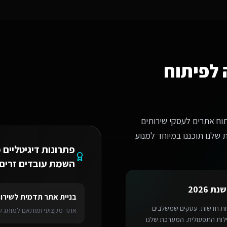
דים זרים?
ים לחברות השמת עובדים זרים באילת.
לפיתוח
וח אתרים לעסקי שירותים
שלנו תוכננו במיוחד למנוע
פתרונות דיגיטליים 
השמת עובדים זרים
ת 2026
נליין
לשירותים דיגיטליים לחברות השמת עובדים זרים
באילת
מערכת ניהול SaaS
בניית אתר תדמית
ל
שירו
יות חדשות. עסקים שמשלבים
אתר מקצועי ומותאם למותג עם
מומחה לפיתוח אתרים
-AI בתהליכי העבודה מדווחים על עלייה של 40% ביעילות התפעולית. המערכת שלנו
> אילת