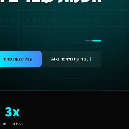
ידום בגוגל AI — שירות קידום בגוגל AI מתקדם
ידום ב-ChatGPT — שירות קידום ב-ChatGPT מתקדם
תאמת אתרים ו-SaaS למנועי חיפוש — שירות התאמת אתרים ו-SaaS למנועי חיפוש מתקדם
טכנולוגיית AI ואוטומציה עבור חברות השמת עובדים זרים באילת
תונים ומספרים
3 מהירות פיתוח
99.9 זמינות
24/ תמיכה
אלות נפוצות על
מומחה לפיתוח אתרים
בדיקת חשיפה ב-AI
קבל הצעת מחיר
אם יש עלויות נוספות מעבר לפיתוח?
עלות כוללת את הפיתוח, העלייה לאוויר וההדרכה. בנוסף יש עלות חודשית של אחסון ותחזוקה (החל מ-250₪/חודש) הכוללת גיבויים, עדכוני אבטחה ותמיכה טכנית. עבור שירותים דיגיטליים לחברות
תי כדאי להתחיל את הפרויקט?
כי טוב - עכשיו. עסקים בדרום שמאמצים AI נהנים מיתרון תחרותי מובהק כל חודש בלי נוכחות דיגיטלית מקצועית הוא חודש של לקוחות שהולכים למתחרים. אנו יכולים להתחיל תוך 48 שעות מאישור ההצעה.
אם יש לכם ניסיון עם שירותים דיגיטליים לחברות השמת עובדים זרים באילת?
ן, אנו עובדים עם עסקים באילת ומכירים את השוק המקומי. השוק באילת מתאפיין
ה האתגר הדיגיטלי המרכזי של שירותים דיגיטליים לחברות השמת עובדים זרים
3x
אתגר המרכזי באילת הוא "עונתיות ושירות לתיירים". מומחה לפיתוח אתרים באיל
יך מתבצע קידום האתר בגוגל (SEO)?
 אתר שאנו בונים מותאם ל-SEO ולמנועי AI כמו ChatGPT ו-Gemini. עבור שירותים דיגיטליים לחברות השמת עובדים זרים באילת אנו מיישמים: מבנה URL סמנטי, Schema markup מותאם, תוכן ייחודי לכל עמוד, ואופטימיזציה טכנית מתקדמת שמבטיחה דירוג גבוה.
מהירות פיתוח