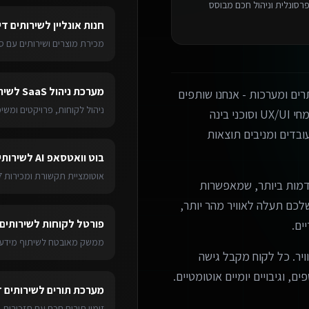
רסונלית וניהול חכם מבוסס
חנות אונליין
ל
שירותים די
מכירת מוצרים ושירותים עם ס
מערכת ניהול SaaS
ל
שיר
ים ומערכות - אנחנו שותפים
ניהול לקוחות, פרויקטים ומש
עסקיים אמיתיים. הצוות שלנו כולל מפתחים מנוסים, מומחי UX/UI וסוכני בינה
בדים ומניבים תוצאות
בוט וואטסאפ AI
ל
שירותי
אוטומציית תקשורת ומכירות 24/7
מות ביותר, שמאפשרות
ערכת שלכם תעלה לאוויר מהר יותר,
פורטל לקוחות
ל
שירותים
ים.
ממשק מאובטח לשיתוף מידע 
ויר. כל לקוח מקבל גישה
ם, וגיבויים יומיים אוטומטיים.
מערכת תורים
ל
שירותים 
זימון תורים חכם עם תזכורות 