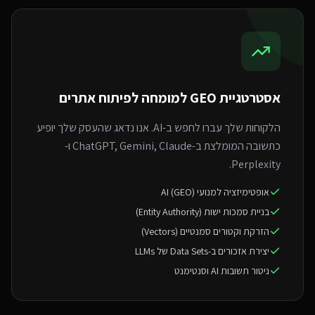
אסטרטגיית GEO ל
מומחה לפיתוח אתרים
הלקוחות שלך עברו לחפש ב-AI. אנו נדאג שהעסק שלך יופיע
כתשובה המומלצת ב-ChatGPT, Gemini, Claude ו-
Perplexity.
אופטימיזציה למנועי AI (GEO)
בניית סמכות ישות (Entity Authority)
הזרקת וקטורים סמנטיים (Vectors)
יצירת אזכורים ב-Data Sets של LLMs
ניטור תשובות AI וסנטימנט