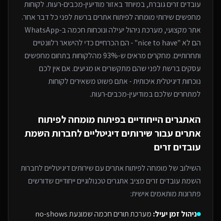
עובדים זרים
גוברת, במיוחד
באזור מודיעין-מכבים-רעות
. לקוחות
מחפשים שירותי
מומחה לפיתוח אתרים
ברשת לפני כל דבר אחר.
אתר מקצועי, מערכת ניהול יעילה ונוכחות חכמה ב-WhatsApp
הם לא "nice to have" - הם הכרחיים כדי להישאר רלוונטיים
ותחרותיים. מחקרים מראים ש-93% מהלקוחות בתחום מחפשים
עסקים ברשת לפני שהם מתקשרים או מגיעים. אם אין לכם
נוכחות דיגיטלית איכותית - אתם פשוט משאירים לקוחות
למתחרים
שלכם במודיעין-מכבים-רעות
.
האתגרים הייחודיים בפיתוח
מומחה לפיתוח
אתרים
עבור
שירותים דיגיטליים לחברות השמת
עובדים זרים
השילוב של
מומחה לפיתוח אתרים
עם
שירותים דיגיטליים לחברות
השמת עובדים זרים
מציב אתגרים טכנולוגיים ייחודיים שדורשים
פתרונות מותאמים אישית:
ניהול זמן יעיל:
מערכת תורים חכמה שמונעת no-shows