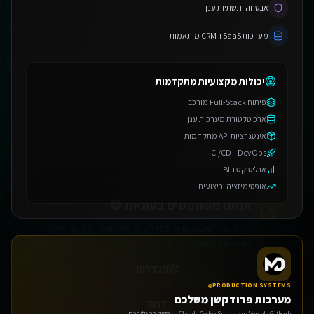
אבטחה ותשתיות ענן
מערכות SaaS ו-CRM מותאמות
יכולות מקצועיות מתקדמות
פיתוח Full-Stack מורכב
ארכיטקטורת מערכות ענן
אנחנו משתמשים בעוגיות 🍪
אינטגרציות API מתקדמות
DevOps ו-CI/CD
אנו משתמשים בעוגיות כדי לשפר את חווית הגלישה שלך.
אנליטיקס ו-BI
מדיניות פרטיות
אופטימיזציה וביצועים
הגדרות
דחה
אישור הכל
PRODUCTION SYSTEMS
מערכות פרודקשן משלכם
Claude Code · Supabase · Vercel · GitHub — הקוד בבעלותכם