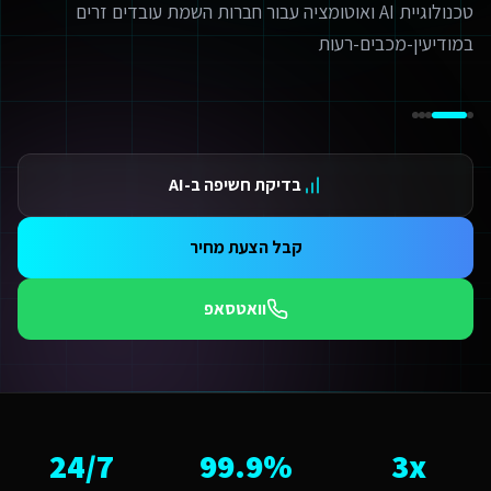
מערכות ניהול חכמות לחברות השמת עובדים זרים
ידום בגוגל AI — שירות קידום בגוגל AI מתקדם
במודיעין-מכבים-רעות
ידום ב-ChatGPT — שירות קידום ב-ChatGPT מתקדם
תאמת אתרים ו-SaaS למנועי חיפוש — שירות התאמת אתרים ו-SaaS למנועי חיפוש מתקדם
תונים ומספרים
3 מהירות פיתוח
99.9 זמינות
24/ תמיכה
בדיקת חשיפה ב-AI
אלות נפוצות על
מומחה לפיתוח אתרים
מה עולה מומחה לפיתוח אתרים לשירותים דיגיטליים לחברות השמת עובדים זרי
קבל הצעת מחיר
מחיר למומחה לפיתוח אתרים לשירותים דיגיטליים לחברות השמת עובדים זרים במודיעין-מכבים-רעות מותאם להיקף הפרויקט. אתר תדמית מתחיל מ-6,000₪, חנות אונליין מ-₪
מה זמן לוקח לפתח מומחה לפיתוח אתרים לשירותים דיגיטליים לחברות השמת ע
וואטסאפ
ות פלטפורמת Base44 אנו מפתחים מהר פי 3 מפיתוח רגיל. אתר תדמית: 1-2 שבועות, חנות אונליין: 3-4 שבועות, מערכת ניהול SaaS: 4-8 שבועות. שירותים דיגיטליים לחברות השמת עובדים זרים במודיעין-מכבים-רעות יכולים לצפות לתהליך חלק עם אבני דרך ברורות.
ה האתגר הדיגיטלי המרכזי של שירותים דיגיטליים לחברות השמת עובדים זרים 
אתגר המרכזי במודיעין-מכבים-רעות הוא "שימור נאמנות לקוחות בעידן של תחר
מה חשוב שמומחה לפיתוח אתרים יותאם למודיעין-מכבים-רעות?
ודיעין-מכבים-רעות היא עיר עם אופי קהילתי ומקומי. הקהל המקומי של משפחות 
אם המערכת תומכת באוטומציות ו-AI?
24/7
99.9%
3x
החלט. כל מערכת שאנו בונים לשירותים דיגיטליים לחברות השמת עובדים זרים כוללת אוטומציות מובנות: תזכורות אוטומטיות, בוט WhatsApp חכם, ניתוח נתונים בזמן אמת ודוחות או