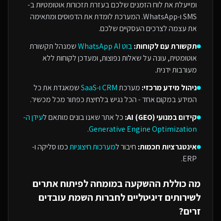
ומייעלת את לוח הזמנים שלכם בעזרת תזכורות אוטומטיות ב-
SMS ו-WhatsApp. המערכת לומדת את הדפוסים ומתאימה
את עצמה לצרכים העסקיים שלכם.
תקשורת עם לקוחות:
בוט WhatsApp AI
שמנהל תקשורת
אוטומטית, עונה על שאלות נפוצות, ומעדכן לקוחות ללא
מעורבות ידנית.
ניהול מידע מרכזי:
מערכת
CRM ו-SaaS
שמאגדת את כל
המידע במקום אחד - הכל נגיש בלחיצת כפתור מכל מכשיר.
קידום במנועי AI (GEO):
כל אתר שאנו בונים מותאם ל
עידן ה-
.
Generative Engine Optimization
אינטגרציות חכמות:
חיבור ל
מערכות חיצוניות
כמו סליקה ו-
ERP.
מה כוללת ההשקעה ב
מומחה לפיתוח אתרים
ל
שירותים דיגיטליים לחברות השמת עובדים
זרים
?