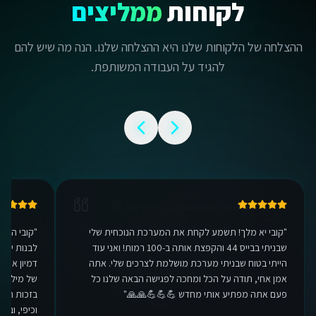
לקוחות
ממליצים
ההצלחה של הלקוחות שלנו היא ההצלחה שלנו. הנה מה שיש להם
להגיד על העבודה המשותפת.
אנחנו משתמשים בעוגיות 🍪
אנו משתמשים בעוגיות כדי לשפר את חווית הגלישה שלך.
מדיניות פרטיות
הגדרות
"
קובי יא מלך! תשמע לקחת את המערכת הנוכחית שלי
"
קובי היק
דחה
שבניתי בבייס 44 והקפצת אותה ב-100 רמות! ואני עוד
לבנות יכו
הייתי בטוח שבניתי מערכת מושלמת לצרכים שלי. אתה
דמיון אפשר
אישור הכל
אמן אחי, תודה על הכל ומחכה לפגישה הבאה שלנו כל
של מיליונ
פעם אתה מפתיע אותי מחדש 💪💪💪🙏🙏
"
בזכות המע
וכיפי, ובע