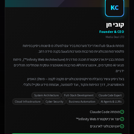
KC
קובי חן
Founder & CEO
Media Deal LTD
מפתח Full-Stack ואדריכל מערכות בכיר עם למעלה מ-8 שנות ניסיון בפיתוח
פלטפורמות טכנולוגיות מורכבות ומערכות SaaS בקנה מידה רחב.
מומחה בבניית ארכיטקטורת תוכנה מודרנית (Infinity Web Architecture™), פיתוח
מנועי AI מתקדמים, אינטגרציות API מורכבות ואוטומציה עסקית שמחליפה תהליכים
ידניים.
בעל ניסיון עשיר בהובלת פרויקטים טכנולוגיים מקצה לקצה – משלב האפיון
והאסטרטגיה, דרך הפיתוח והקוד, ועד להטמעה, אבטחת מידע וסקייל גלובלי.
System Architecture
Full-Stack Development
Claude Code Expert
Cloud Infrastructure
Cyber Security
Business Automation
AI Agents & LLMs
מומחה Claude Code
יוצר ארכיטקטורת Infinity Web™
יועץ טכנולוגי לארגונים