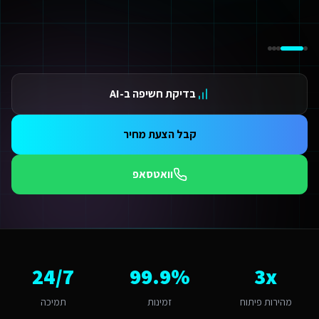
ידום בגוגל AI — שירות קידום בגוגל AI מתקדם
ידום ב-ChatGPT — שירות קידום ב-ChatGPT מתקדם
תאמת אתרים ו-SaaS למנועי חיפוש — שירות התאמת אתרים ו-SaaS למנועי חיפוש מתקדם
תונים ומספרים
3 מהירות פיתוח
בדיקת חשיפה ב-AI
99.9 זמינות
24/ תמיכה
אלות נפוצות על
מומחה לפיתוח אתרים
קבל הצעת מחיר
אם אפשר לפרוס את התשלום?
החלט. אנו מציעים מסלולי תשלום גמישים: תשלום חד-פעמי עם הנחה, או פריסה ל-3-6 תשלומים. לשירותים דיגיטליים לחברות השמת עובדים זרים גדולים ברמלה יש גם אפשרות לתשלום חודשי מבוסס שי
וואטסאפ
מה זמן לוקח לפתח מומחה לפיתוח אתרים לשירותים דיגיטליים לחברות השמת ע
ות פלטפורמת Base44 אנו מפתחים מהר פי 3 מפיתוח רגיל. אתר תדמית: 1-2 שבועות, חנות אונליין: 3-4 שבועות, מערכת ניהול SaaS: 4-8 שבועות. שירותים דיגיטליים לחברות השמת עובדים זרים ברמלה יכולים לצפות לתהליך חלק עם אבני דרך ברורות.
מה חשוב שמומחה לפיתוח אתרים יותאם לרמלה?
מלה היא עיר עם אופי קהילתי ומקומי. הקהל המקומי של משפחות ותושבי האזור 
אם יש לכם ניסיון עם שירותים דיגיטליים לחברות השמת עובדים זרים ברמלה?
3x
99.9%
24/7
ן, אנו עובדים עם עסקים ברמלה ומכירים את השוק המקומי. רמלה נחשבת לשוק אינטנסיבית מבחינת מומחה לפיתוח אתרים. עם מדד אימוץ דיגיטלי של 85% באזור, יש כאן פוטנציאל לעסקים שמשלבים טכנולוגיה חדשנית. הטרנד המקומי של "
יזו טכנולוגיה אתם משתמשים עבור מומחה לפיתוח אתרים?
מהירות פיתוח
זמינות
תמיכה
ו בונים על פלטפורמת Base44 עם React, PostgreSQL ו-AI. עבור שירותים דיגיטליים לחברות השמת עובדים זרים ברמלה זה אומר: מהירות טעינה גבוהה, אבטחה ברמת Enterprise, ממשק בעברית מלאה, וסוכני AI חכמים שמייעלים תהליכים 24/7.