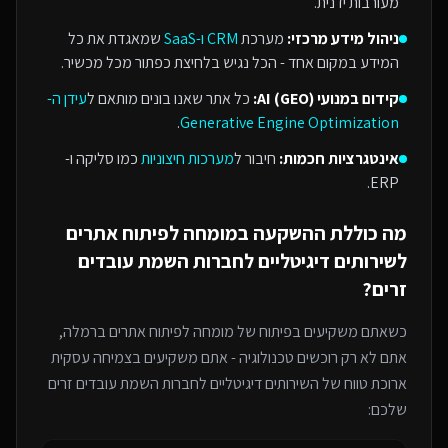
מעורבות ידנית.
ניהול מידע מרכזי:
מערכת
CRM ו-SaaS
שמאגדת את כל
המידע במקום אחד - הכל נגיש בלחיצת כפתור מכל מכשיר.
קידום במנועי AI (GEO):
כל אתר שאנו בונים מותאם ל
עידן ה-
.
Generative Engine Optimization
אינטגרציות חכמות:
חיבור ל
מערכות חיצוניות
כמו סליקה ו-
ERP.
מה כוללת ההשקעה ב
מומחה לפיתוח אתרים
ל
שירותים דיגיטליים לחברות השמת עובדים
זרים
?
כשאתם משקיעים בפיתוח של
מומחה לפיתוח אתרים
ברמלה
,
אתם לא רק רוכשים טכנולוגיה - אתם משקיעים בצמיחה עסקית
ארוכת טווח של ה
שירותים דיגיטליים לחברות השמת עובדים זרים
שלכם: