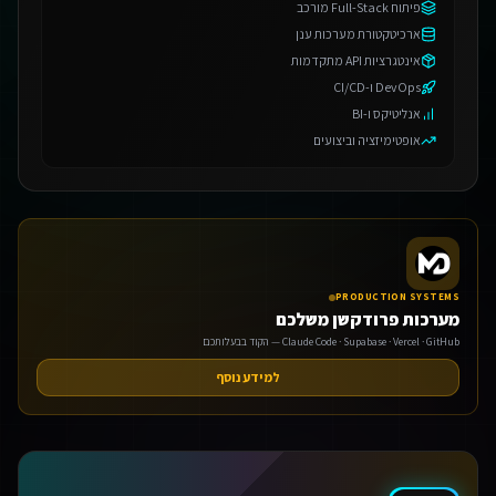
פיתוח Full-Stack מורכב
ארכיטקטורת מערכות ענן
אינטגרציות API מתקדמות
DevOps ו-CI/CD
אנליטיקס ו-BI
אופטימיזציה וביצועים
PRODUCTION SYSTEMS
מערכות פרודקשן משלכם
Claude Code · Supabase · Vercel · GitHub — הקוד בבעלותכם
למידע נוסף