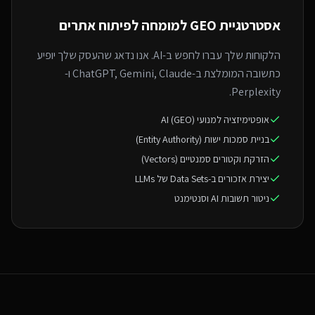
אסטרטגיית GEO ל
מומחה לפיתוח אתרים
הלקוחות שלך עברו לחפש ב-AI. אנו נדאג שהעסק שלך יופיע
כתשובה המומלצת ב-ChatGPT, Gemini, Claude ו-
Perplexity.
אופטימיזציה למנועי AI (GEO)
בניית סמכות ישות (Entity Authority)
הזרקת וקטורים סמנטיים (Vectors)
יצירת אזכורים ב-Data Sets של LLMs
ניטור תשובות AI וסנטימנט