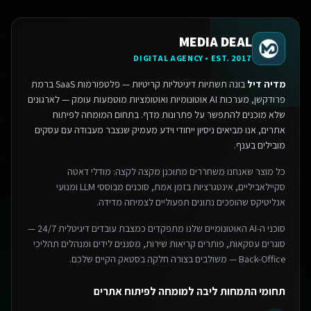
MEDIA DEAL
DIGITAL AGENCY • EST. 2017
מדיה דיל
בונה תשתיות דיגיטליות קריטיות — פלטפורמות SaaS ברמת
פרודקשן, מערכות AI אוטונומיות ואוטומציות מוטמעות עומק — לארגונים
שלא מוכנים להתפשר על פתרונות מדף.
בתחום המומחה לפיתוח
אתרים, אנו מביאים ניסיון ייחודי וידע מעמיק שנצבר מעבודה עם עסקים
מובילים בענף.
כל מוצר שאנחנו משחררים מתוכנן מקצה לקצה: מודלי דאטה
סקיילאביליים, אינטגרציות בזמן אמת, סוכנים מבוססי LLM ומנועי
אנליטיקס שהופכים נתונים תפעוליים לצמיחה מדידה.
סוכני ה-AI האוטונומיים שלנו מתפקדים כמצבת עובדים דיגיטלית 24/7 —
סוגרים עסקאות, פותרים קריאות שירות, מסננים לידים ומנהלים תהליכי
Back-Office — משולבים בצורה חלקה בסטאק הקיים שלכם.
תחומי התמחות ליבה למומחה לפיתוח אתרים