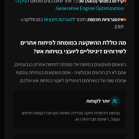
קידום במנועי AI (GEO):
כל אתר שאנו בונים מותאם ל
עידן ה-
.
Generative Engine Optimization
אינטגרציות חכמות:
חיבור ל
מערכות חיצוניות
כמו סליקה ו-
ERP.
מה כוללת ההשקעה ב
מומחה לפיתוח אתרים
ל
שירותים דיגיטליים ליועצי בטיחות אש
?
כשאתם משקיעים בפיתוח של
מומחה לפיתוח אתרים
בגבעתיים
,
אתם לא רק רוכשים טכנולוגיה - אתם משקיעים בצמיחה עסקית
ארוכת טווח של ה
שירותים דיגיטליים ליועצי בטיחות אש
שלכם:
יותר לקוחות
נוכחות דיגיטלית חזקה מגדילה חשיפה ומביאה לקוחות חדשים
מגוגל, רשתות חברתיות ו-AI.