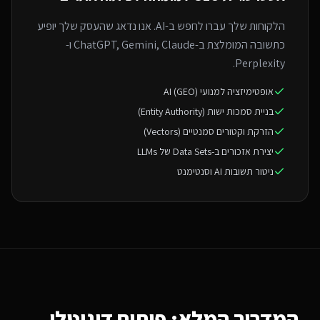
הלקוחות שלך עברו לחפש ב-AI. אנו נדאג שהעסק שלך יופיע
כתשובה המומלצת ב-ChatGPT, Gemini, Claude ו-
Perplexity.
אופטימיזציה למנועי AI (GEO)
בניית סמכות ישות (Entity Authority)
הזרקת וקטורים סמנטיים (Vectors)
יצירת אזכורים ב-Data Sets של LLMs
ניטור תשובות AI וסנטימנט
המדריך המלא: פיתוח דיגיטלי