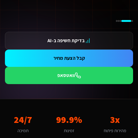
ידום בגוגל AI — שירות קידום בגוגל AI מתקדם
ידום ב-ChatGPT — שירות קידום ב-ChatGPT מתקדם
תאמת אתרים ו-SaaS למנועי חיפוש — שירות התאמת אתרים ו-SaaS למנועי חיפוש מתקדם
תונים ומספרים
3 מהירות פיתוח
בדיקת חשיפה ב-AI
99.9 זמינות
24/ תמיכה
אלות נפוצות על
מומחה לפיתוח אתרים
קבל הצעת מחיר
אם אפשר לפרוס את התשלום?
החלט. אנו מציעים מסלולי תשלום גמישים: תשלום חד-פעמי עם הנחה, או פריסה ל-3-6 תשלומים. לשירותים דיגיטליים ליועצי בטיחות אש גדולים בגבעתיים יש גם אפשרות לתשלום חודשי מבוסס שי
וואטסאפ
תי כדאי להתחיל את הפרויקט?
כי טוב - עכשיו. לקוחות באזור המרכז מצפים לחווית משתמש ברמת הייטק כל חודש בלי נו
מה חשוב שמומחה לפיתוח אתרים יותאם לגבעתיים?
בעתיים היא עיר קטנה-בינונית עם אופי קהילתי ואיכותי. הקהל המקומי של אוכל
אם יש לכם ניסיון עם שירותים דיגיטליים ליועצי בטיחות אש בגבעתיים?
3x
99.9%
24/7
ן, אנו עובדים עם עסקים בגבעתיים ומכירים את השוק המקומי. גבעתיים נחשבת לשוק אינטנסיבית מבחינת מומחה לפיתוח אתרים. עם מדד אימוץ דיגיטלי של 85% באזור, יש כאן פוטנציאל לעסקים שמשלבים טכנולוגיה חדשנית. 
יזו טכנולוגיה אתם משתמשים עבור מומחה לפיתוח אתרים?
מהירות פיתוח
זמינות
תמיכה
ו בונים על פלטפורמת Base44 עם React, PostgreSQL ו-AI. עבור שירותים דיגיטליים ליועצי בטיחות אש בגבעתיים זה אומר: מהירות טעינה גבוהה, אבטחה ברמת Enterprise, ממשק בעברית מלאה, וסוכני AI חכמים שמייעלים תהליכים 24/7.