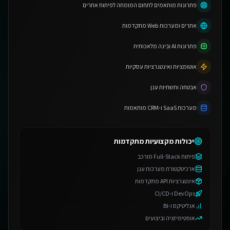
פתרונות מותאמים לתחום המומחה לפיתוח אתרים
אתרים ומערכות Web מתקדמות
פתרונות AI ובינה מלאכותית
אוטומציות ואינטגרציות עסקיות
אבטחה ותשתיות ענן
מערכות SaaS ו-CRM מותאמות
יכולות מקצועיות מתקדמות
פיתוח Full-Stack מורכב
ארכיטקטורת מערכות ענן
אינטגרציות API מתקדמות
DevOps ו-CI/CD
אנליטיקס ו-BI
אופטימיזציה וביצועים