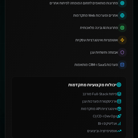
פתרונות מותאמים לתחום המומחה לפיתוח אתרים
אתרים ומערכות Web מתקדמות
פתרונות AI ובינה מלאכותית
אוטומציות ואינטגרציות עסקיות
אבטחה ותשתיות ענן
מערכות SaaS ו-CRM מותאמות
יכולות מקצועיות מתקדמות
פיתוח Full-Stack מורכב
ארכיטקטורת מערכות ענן
אינטגרציות API מתקדמות
DevOps ו-CI/CD
אנליטיקס ו-BI
אופטימיזציה וביצועים