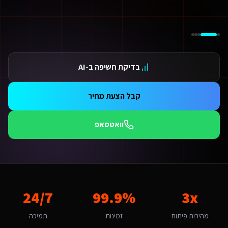
ידום בגוגל AI — שירות קידום בגוגל AI מתקדם
ידום ב-ChatGPT — שירות קידום ב-ChatGPT מתקדם
תאמת אתרים ו-SaaS למנועי חיפוש — שירות התאמת אתרים ו-SaaS למנועי חיפוש מתקדם
תונים ומספרים
3 מהירות פיתוח
בדיקת חשיפה ב-AI
99.9 זמינות
24/ תמיכה
אלות נפוצות על
מומחה לפיתוח אתרים
קבל הצעת מחיר
אם יש עלויות נוספות מעבר לפיתוח?
עלות כוללת את הפיתוח, העלייה לאוויר וההדרכה. בנוסף יש עלות חודשית של אחסון ותחזוקה (החל מ-250₪/חודש) הכוללת גיבויים, עדכוני אבטחה ותמיכה טכנית. עבור שירותים דיגיטליים 
וואטסאפ
תי כדאי להתחיל את הפרויקט?
כי טוב - עכשיו. אזור השרון מתפתח מהר - מי שנכנס לדיגיטל עכשיו ייהנה מיתרון ראשון 
אם יש לכם ניסיון עם שירותים דיגיטליים ליועצי בטיחות אש בחדרה?
ן, אנו עובדים עם עסקים בחדרה ומכירים את השוק המקומי. בהיותה עיר בינוני
ה האתגר הדיגיטלי המרכזי של שירותים דיגיטליים ליועצי בטיחות אש בחדרה?
3x
99.9%
24/7
אתגר המרכזי בחדרה הוא "הפיכה למרכז עסקים אזורי". מומחה לפיתוח אתרים
יך מתבצע קידום האתר בגוגל (SEO)?
מהירות פיתוח
זמינות
תמיכה
 אתר שאנו בונים מותאם ל-SEO ולמנועי AI כמו ChatGPT ו-Gemini. עבור שירותים דיגיטליים ליועצי בטיחות אש בחדרה אנו מיישמים: מבנה URL סמנטי, Schema markup מותאם, תוכן ייחודי לכל עמוד, ואופטימיזציה טכנית מתקדמת שמבטיחה דירוג גבוה.