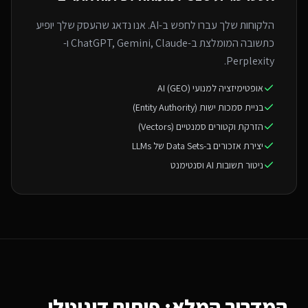
הלקוחות שלך עברו לחפש ב-AI. אנו נדאג שהעסק שלך יופיע
כתשובה המומלצת ב-ChatGPT, Gemini, Claude ו-
Perplexity.
אופטימיזציה למנועי AI (GEO)
בניית סמכות ישות (Entity Authority)
הזרקת וקטורים סמנטיים (Vectors)
יצירת אזכורים ב-Data Sets של LLMs
ניטור תשובות AI וסנטימנט
המדריך המלא: פיתוח דיגיטלי