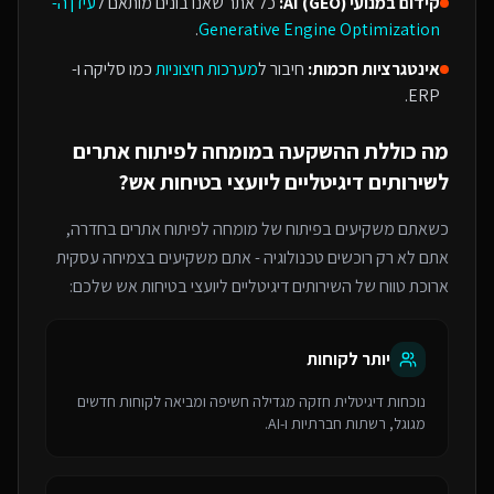
קידום במנועי AI (GEO):
כל אתר שאנו בונים מותאם ל
עידן ה-
.
Generative Engine Optimization
אינטגרציות חכמות:
חיבור ל
מערכות חיצוניות
כמו סליקה ו-
ERP.
מה כוללת ההשקעה ב
מומחה לפיתוח אתרים
ל
שירותים דיגיטליים ליועצי בטיחות אש
?
כשאתם משקיעים בפיתוח של
מומחה לפיתוח אתרים
בחדרה
,
אתם לא רק רוכשים טכנולוגיה - אתם משקיעים בצמיחה עסקית
ארוכת טווח של ה
שירותים דיגיטליים ליועצי בטיחות אש
שלכם:
יותר לקוחות
נוכחות דיגיטלית חזקה מגדילה חשיפה ומביאה לקוחות חדשים
מגוגל, רשתות חברתיות ו-AI.