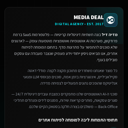
MEDIA DEAL
DIGITAL AGENCY • EST. 2017
מדיה דיל
בונה תשתיות דיגיטליות קריטיות — פלטפורמות SaaS ברמת
פרודקשן, מערכות AI אוטונומיות ואוטומציות מוטמעות עומק — לארגונים
שלא מוכנים להתפשר על פתרונות מדף.
בתחום המומחה לפיתוח
אתרים, אנו מביאים ניסיון ייחודי וידע מעמיק שנצבר מעבודה עם עסקים
מובילים בענף.
כל מוצר שאנחנו משחררים מתוכנן מקצה לקצה: מודלי דאטה
סקיילאביליים, אינטגרציות בזמן אמת, סוכנים מבוססי LLM ומנועי
אנליטיקס שהופכים נתונים תפעוליים לצמיחה מדידה.
סוכני ה-AI האוטונומיים שלנו מתפקדים כמצבת עובדים דיגיטלית 24/7 —
סוגרים עסקאות, פותרים קריאות שירות, מסננים לידים ומנהלים תהליכי
Back-Office — משולבים בצורה חלקה בסטאק הקיים שלכם.
תחומי התמחות ליבה למומחה לפיתוח אתרים