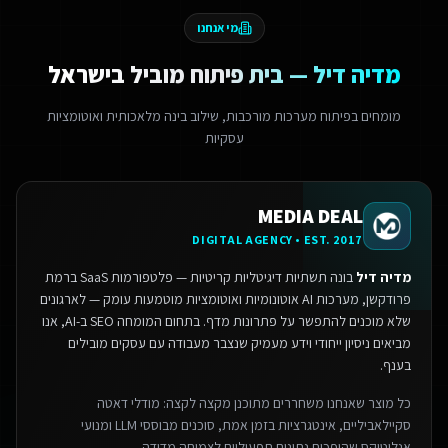
מי אנחנו
מדיה דיל — בית פיתוח מוביל בישראל
מומחים בפיתוח מערכות מורכבות, שילוב בינה מלאכותית ואוטומציות
עסקיות
MEDIA DEAL
DIGITAL AGENCY • EST. 2017
מדיה דיל
בונה תשתיות דיגיטליות קריטיות — פלטפורמות SaaS ברמת
פרודקשן, מערכות AI אוטונומיות ואוטומציות מוטמעות עומק — לארגונים
שלא מוכנים להתפשר על פתרונות מדף.
בתחום המומחה SEO ב-AI, אנו
מביאים ניסיון ייחודי וידע מעמיק שנצבר מעבודה עם עסקים מובילים
בענף.
כל מוצר שאנחנו משחררים מתוכנן מקצה לקצה: מודלי דאטה
סקיילאביליים, אינטגרציות בזמן אמת, סוכנים מבוססי LLM ומנועי
אנליטיקס שהופכים נתונים תפעוליים לצמיחה מדידה.