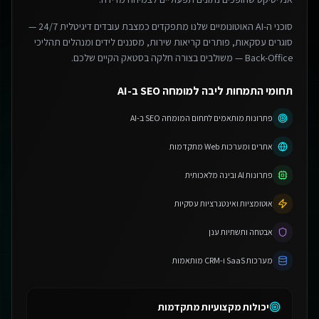
סוכני ה-AI האוטונומיים שלנו מתפקדים כמצבת עובדים דיגיטלית 24/7 —
סוגרים עסקאות, פותרים קריאות שירות, מסננים לידים ומנהלים תהליכי
Back-Office — משולבים בצורה חלקה בסטאק הקיים שלכם.
תחומי התמחות ליבה למומחה SEO ב-AI
פתרונות מותאמים לתחום המומחה SEO ב-AI
אתרים ומערכות Web מתקדמות
פתרונות AI ובינה מלאכותית
אוטומציות ואינטגרציות עסקיות
אבטחה ותשתיות ענן
מערכות SaaS ו-CRM מותאמות
יכולות מקצועיות מתקדמות