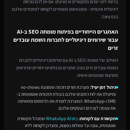
ברשת לפני שהם מתקשרים או מגיעים. אם אין לכם נוכחות
דיגיטלית איכותית - אתם פשוט משאירים לקוחות למתחרים
שלכם
בנס ציונה
.
האתגרים הייחודיים בפיתוח
מומחה SEO ב-AI
עבור
שירותים דיגיטליים לחברות השמת עובדים
זרים
השילוב של
מומחה SEO ב-AI
עם
שירותים דיגיטליים לחברות
השמת עובדים זרים
מציב אתגרים טכנולוגיים ייחודיים שדורשים
פתרונות מותאמים אישית:
ניהול זמן יעיל:
מערכת תורים חכמה שמונעת no-shows
ומייעלת את לוח הזמנים שלכם בעזרת תזכורות אוטומטיות ב-
SMS ו-WhatsApp. המערכת לומדת את הדפוסים ומתאימה
את עצמה לצרכים העסקיים שלכם.
תקשורת עם לקוחות:
בוט WhatsApp AI
שמנהל תקשורת
אוטומטית, עונה על שאלות נפוצות, ומעדכן לקוחות ללא