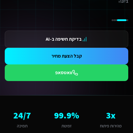
ידום בגוגל AI — שירות קידום בגוגל AI מתקדם
ידום ב-ChatGPT — שירות קידום ב-ChatGPT מתקדם
תאמת אתרים ו-SaaS למנועי חיפוש — שירות התאמת אתרים ו-SaaS למנועי חיפוש מתקדם
תונים ומספרים
3 מהירות פיתוח
בדיקת חשיפה ב-AI
99.9 זמינות
24/ תמיכה
אלות נפוצות על
מומחה SEO ב-AI
קבל הצעת מחיר
מה עולה מומחה SEO ב-AI לשירותים דיגיטליים לחברות השמת עובדים זרים בנס ציונה?
יר למומחה SEO ב-AI לשירותים דיגיטליים לחברות השמת עובדים זרים בנס ציונה מותאם להיקף הפרויקט. אתר תדמית מתחיל מ-6,000₪, חנות אונליין מ-8,000₪, מערכת SaaS מ-12,000₪. בנס ציונה התחרות נמוכה-בינונית ולכן חשוב להשקיע בפתרון איכותי שיבלוט. צרו קשר להצעת מחיר מדויקת.
וואטסאפ
תי כדאי להתחיל את הפרויקט?
כי טוב - עכשיו. עסקים בדרום שמאמצים AI נהנים מיתרון תחרותי מובהק כל חודש בלי נוכחות דיגיטלית מקצועית הוא חודש של לקוחות שהולכים למתחרים. אנו יכולים להתחיל תוך 48 שעות מאישור ההצעה.
ה האתגר הדיגיטלי המרכזי של שירותים דיגיטליים לחברות השמת עובדים זרים ב
אתגר המרכזי בנס ציונה הוא "שמירה על אווירה אינטימית". מומחה SEO ב-AI בנס ציונה דורש הבנה של השוק השקט ואיכותי והתאמה למשפחות וקהילה. האתגר של "שמירה על אווירה אינטימית" הופך ליתרון כשמשלבים פתרון מותאם. אנו בונים פתרונות שהופכים את האתגר הזה ליתרון תחרותי באמצעות טכנולוגיה חכמה.
מה חשוב שמומחה SEO ב-AI יותאם לנס ציונה?
3x
99.9%
24/7
ס ציונה היא עיר קטנה-בינונית עם אופי שקט ואיכותי. הקהל המקומי של משפחות
אם המערכת תומכת באוטומציות ו-AI?
מהירות פיתוח
זמינות
תמיכה
החלט. כל מערכת שאנו בונים לשירותים דיגיטליים לחברות השמת עובדים זרים כוללת אוטומציות מובנות: תזכורות אוטומטיות, בוט WhatsApp חכם, ניתוח נתונים בזמן אמת ודו