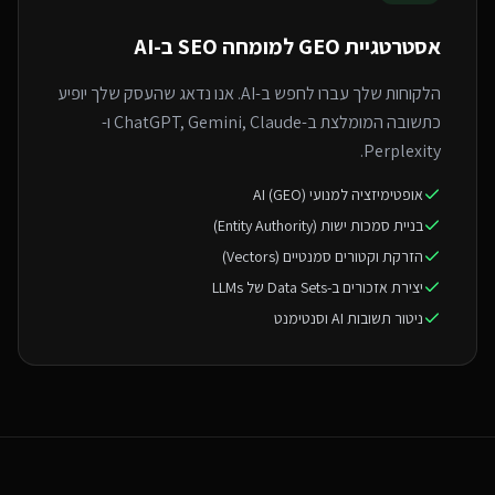
אסטרטגיית GEO ל
מומחה SEO ב-AI
הלקוחות שלך עברו לחפש ב-AI. אנו נדאג שהעסק שלך יופיע
כתשובה המומלצת ב-ChatGPT, Gemini, Claude ו-
Perplexity.
אופטימיזציה למנועי AI (GEO)
בניית סמכות ישות (Entity Authority)
הזרקת וקטורים סמנטיים (Vectors)
יצירת אזכורים ב-Data Sets של LLMs
ניטור תשובות AI וסנטימנט