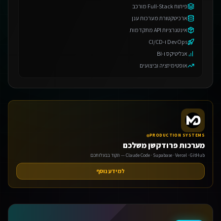
פיתוח Full-Stack מורכב
ארכיטקטורת מערכות ענן
אינטגרציות API מתקדמות
DevOps ו-CI/CD
אנליטיקס ו-BI
אופטימיזציה וביצועים
אנחנו משתמשים בעוגיות 🍪
אנו משתמשים בעוגיות כדי לשפר את חווית הגלישה שלך.
מדיניות פרטיות
PRODUCTION SYSTEMS
הגדרות
מערכות פרודקשן משלכם
Claude Code · Supabase · Vercel · GitHub — הקוד בבעלותכם
דחה
למידע נוסף
אישור הכל