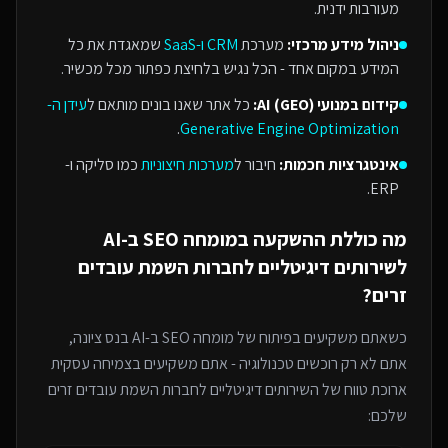
מעורבות ידנית.
ניהול מידע מרכזי:
מערכת
CRM ו-SaaS
שמאגדת את כל
המידע במקום אחד - הכל נגיש בלחיצת כפתור מכל מכשיר.
קידום במנועי AI (GEO):
כל אתר שאנו בונים מותאם ל
עידן ה-
.
Generative Engine Optimization
אינטגרציות חכמות:
חיבור ל
מערכות חיצוניות
כמו סליקה ו-
ERP.
מה כוללת ההשקעה ב
מומחה SEO ב-AI
ל
שירותים דיגיטליים לחברות השמת עובדים
זרים
?
כשאתם משקיעים בפיתוח של
מומחה SEO ב-AI
בנס ציונה
,
אתם לא רק רוכשים טכנולוגיה - אתם משקיעים בצמיחה עסקית
ארוכת טווח של ה
שירותים דיגיטליים לחברות השמת עובדים זרים
שלכם: