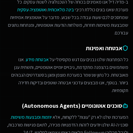
ב-מדיה דיל אנו מאמינים בכוחה של הטכנולוגיה לשנות עסקים. כל
מערכת שאנו בונים כוללת רכיבי
בינה מלאכותית
ו
אוטומציה עסקית
שמחסכים לכם שעות עבודה בכל שבוע. מדובר על אוטומציות אמיתיות
שמבצעות משימות חוזרות, משלחות הודעות אוטומטיות, ומנתחות נתונים
עבורכם.
אבטחה ואמינות
כל הפתרונות שלנו נבנים עם דגש מקסימלי על
אבטחת מידע
. אנו
משתמשים בהצפנה מתקדמת, גיבויים יומיים אוטומטיים, ותשתית ענן
מאובטחת. כל נתון שנשמר במערכת מוצפן ומוגן בסטנדרטים הגבוהים
ביותר. בנוסף, אנו מבצעים עדכוני אבטחה שוטפים ובדיקות חדירה
תקופתיות.
סוכנים אוטונומיים (Autonomous Agents)
המערכות שלנו לא רק "עונות" ללקוחות, אלא
יוזמות ומבצעות משימות
.
סוכני ה-AI שלנו יודעים לזהות הזדמנויות מכירה, לתאם פגישות מורכבות,
ולנהל תהליכי Follow-up מלאים באופן עצמאי לחלוטין, 24/7.