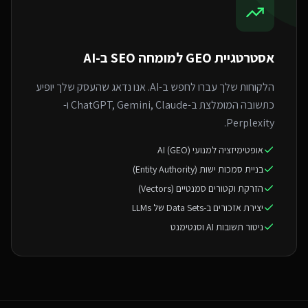
אסטרטגיית GEO ל
מומחה SEO ב-AI
הלקוחות שלך עברו לחפש ב-AI. אנו נדאג שהעסק שלך יופיע
כתשובה המומלצת ב-ChatGPT, Gemini, Claude ו-
Perplexity.
אופטימיזציה למנועי AI (GEO)
בניית סמכות ישות (Entity Authority)
הזרקת וקטורים סמנטיים (Vectors)
יצירת אזכורים ב-Data Sets של LLMs
ניטור תשובות AI וסנטימנט