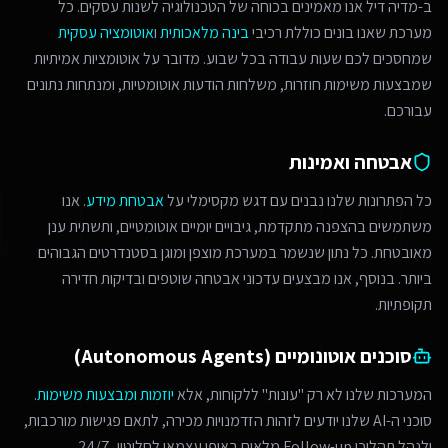
ב-מדיה דיל אנו מאמינים בכוחה של הטכנולוגיה לשנות עסקים. כל
מערכת שאנו בונים כוללת רכיבי
בינה מלאכותית
ו
אוטומציה עסקית
שמחסכים לכם שעות עבודה בכל שבוע. מדובר על אוטומציות אמיתיות
שמבצעות משימות חוזרות, משלחות הודעות אוטומטיות, ומנתחות נתונים
עבורכם.
אבטחה ואמינות
כל הפתרונות שלנו נבנים עם דגש מקסימלי על
אבטחת מידע
. אנו
משתמשים בהצפנה מתקדמת, גיבויים יומיים אוטומטיים, ותשתית ענן
מאובטחת. כל נתון שנשמר במערכת מוצפן ומוגן בסטנדרטים הגבוהים
ביותר. בנוסף, אנו מבצעים עדכוני אבטחה שוטפים ובדיקות חדירה
תקופתיות.
סוכנים אוטונומיים (Autonomous Agents)
המערכות שלנו לא רק "עונות" ללקוחות, אלא
יוזמות ומבצעות משימות
.
סוכני ה-AI שלנו יודעים לזהות הזדמנויות מכירה, לתאם פגישות מורכבות,
ולנהל תהליכי Follow-up מלאים באופן עצמאי לחלוטין, 24/7.