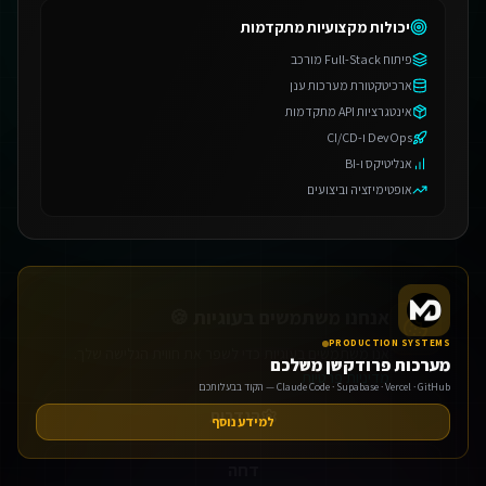
יכולות מקצועיות מתקדמות
פיתוח Full-Stack מורכב
ארכיטקטורת מערכות ענן
אינטגרציות API מתקדמות
DevOps ו-CI/CD
אנליטיקס ו-BI
אופטימיזציה וביצועים
אנחנו משתמשים בעוגיות 🍪
אנו משתמשים בעוגיות כדי לשפר את חווית הגלישה שלך.
מדיניות פרטיות
הגדרות
PRODUCTION SYSTEMS
דחה
מערכות פרודקשן משלכם
Claude Code · Supabase · Vercel · GitHub — הקוד בבעלותכם
אישור הכל
למידע נוסף