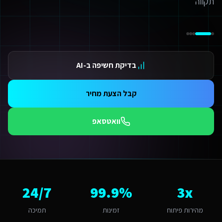
ידום בגוגל AI — שירות קידום בגוגל AI מתקדם
ידום ב-ChatGPT — שירות קידום ב-ChatGPT מתקדם
תאמת אתרים ו-SaaS למנועי חיפוש — שירות התאמת אתרים ו-SaaS למנועי חיפוש מתקדם
תונים ומספרים
3 מהירות פיתוח
בדיקת חשיפה ב-AI
99.9 זמינות
24/ תמיכה
אלות נפוצות על
מומחה SEO ב-AI
קבל הצעת מחיר
אם אפשר לפרוס את התשלום?
החלט. אנו מציעים מסלולי תשלום גמישים: תשלום חד-פעמי עם הנחה, או פריסה ל-3-6 תשלומים. לשירותים דיגיטליים לחברות השמת עובדים זרים גדולים בפתח תקווה יש גם אפשרות לתשלום חודשי מבוסס ש
וואטסאפ
מה זמן לוקח לפתח מומחה SEO ב-AI לשירותים דיגיטליים לחברות השמת עובדים זרים?
ות פלטפורמת Base44 אנו מפתחים מהר פי 3 מפיתוח רגיל. אתר תדמית: 1-2 שבועות, חנות אונליין: 3-4 שבועות, מערכת ניהול SaaS: 4-8 שבועות. שירותים דיגיטליים לחברות השמת עובדים זרים בפתח תקווה יכולים לצפות לתהליך חלק עם אבני דרך ברורות.
מה חשוב שמומחה SEO ב-AI יותאם לפתח תקווה?
תח תקווה היא עיר גדולה עם אופי עסקי ומתפתח. הקהל המקומי של חברות הייטק
אם יש לכם ניסיון עם שירותים דיגיטליים לחברות השמת עובדים זרים בפתח תקו
3x
99.9%
24/7
ן, אנו עובדים עם עסקים בפתח תקווה ומכירים את השוק המקומי. פתח תקווה נחשבת לשוק אינטנסיבית מבחינת מומחה SEO ב-AI. עם מדד אימוץ דיגיטלי של 85% באזור, יש כאן פוטנציאל לעסקים שמשלבים טכנולוגיה חדשנית. הטרנד המקומי של "פתרונות B2B ונגישות דיגיטלית" מהווה הזדמנות לשי
יזו טכנולוגיה אתם משתמשים עבור מומחה SEO ב-AI?
מהירות פיתוח
זמינות
תמיכה
ו בונים על פלטפורמת Base44 עם React, PostgreSQL ו-AI. עבור שירותים דיגיטליים לחברות השמת עובדים זרים בפתח תקווה זה אומר: מהירות טעינה גבוהה, אבטחה ברמת Enterprise, ממשק בעברית מלאה, וסוכני AI חכמים שמייעלים תהליכים 24/7.