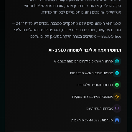
סקיילאביליים, אינטגרציות בזמן אמת, סוכנים מבוססי LLM ומנועי
אנליטיקס שהופכים נתונים תפעוליים לצמיחה מדידה.
סוכני ה-AI האוטונומיים שלנו מתפקדים כמצבת עובדים דיגיטלית 24/7 —
סוגרים עסקאות, פותרים קריאות שירות, מסננים לידים ומנהלים תהליכי
Back-Office — משולבים בצורה חלקה בסטאק הקיים שלכם.
תחומי התמחות ליבה למומחה SEO ב-AI
פתרונות מותאמים לתחום המומחה SEO ב-AI
אתרים ומערכות Web מתקדמות
פתרונות AI ובינה מלאכותית
אוטומציות ואינטגרציות עסקיות
אבטחה ותשתיות ענן
מערכות SaaS ו-CRM מותאמות