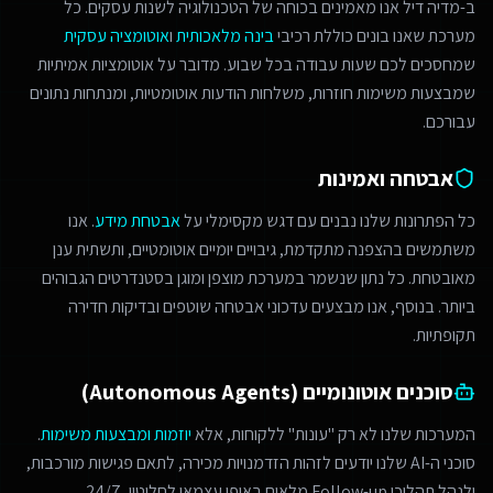
ב-מדיה דיל אנו מאמינים בכוחה של הטכנולוגיה לשנות עסקים. כל
מערכת שאנו בונים כוללת רכיבי
בינה מלאכותית
ו
אוטומציה עסקית
שמחסכים לכם שעות עבודה בכל שבוע. מדובר על אוטומציות אמיתיות
שמבצעות משימות חוזרות, משלחות הודעות אוטומטיות, ומנתחות נתונים
עבורכם.
אבטחה ואמינות
כל הפתרונות שלנו נבנים עם דגש מקסימלי על
אבטחת מידע
. אנו
משתמשים בהצפנה מתקדמת, גיבויים יומיים אוטומטיים, ותשתית ענן
מאובטחת. כל נתון שנשמר במערכת מוצפן ומוגן בסטנדרטים הגבוהים
ביותר. בנוסף, אנו מבצעים עדכוני אבטחה שוטפים ובדיקות חדירה
תקופתיות.
סוכנים אוטונומיים (Autonomous Agents)
המערכות שלנו לא רק "עונות" ללקוחות, אלא
יוזמות ומבצעות משימות
.
סוכני ה-AI שלנו יודעים לזהות הזדמנויות מכירה, לתאם פגישות מורכבות,
ולנהל תהליכי Follow-up מלאים באופן עצמאי לחלוטין, 24/7.