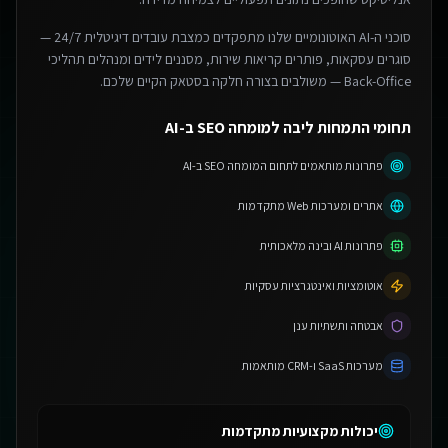
סוכני ה-AI האוטונומיים שלנו מתפקדים כמצבת עובדים דיגיטלית 24/7 —
סוגרים עסקאות, פותרים קריאות שירות, מסננים לידים ומנהלים תהליכי
Back-Office — משולבים בצורה חלקה בסטאק הקיים שלכם.
תחומי התמחות ליבה למומחה SEO ב-AI
פתרונות מותאמים לתחום המומחה SEO ב-AI
אתרים ומערכות Web מתקדמות
פתרונות AI ובינה מלאכותית
אוטומציות ואינטגרציות עסקיות
אבטחה ותשתיות ענן
מערכות SaaS ו-CRM מותאמות
יכולות מקצועיות מתקדמות