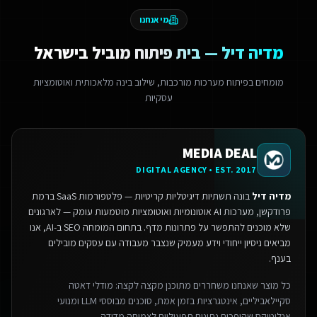
מי אנחנו
מדיה דיל — בית פיתוח מוביל בישראל
מומחים בפיתוח מערכות מורכבות, שילוב בינה מלאכותית ואוטומציות
עסקיות
MEDIA DEAL
DIGITAL AGENCY • EST. 2017
מדיה דיל
בונה תשתיות דיגיטליות קריטיות — פלטפורמות SaaS ברמת
פרודקשן, מערכות AI אוטונומיות ואוטומציות מוטמעות עומק — לארגונים
שלא מוכנים להתפשר על פתרונות מדף.
בתחום המומחה SEO ב-AI, אנו
מביאים ניסיון ייחודי וידע מעמיק שנצבר מעבודה עם עסקים מובילים
בענף.
כל מוצר שאנחנו משחררים מתוכנן מקצה לקצה: מודלי דאטה
סקיילאביליים, אינטגרציות בזמן אמת, סוכנים מבוססי LLM ומנועי
אנליטיקס שהופכים נתונים תפעוליים לצמיחה מדידה.