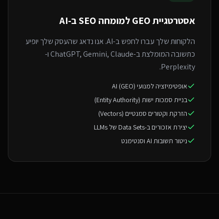
אסטרטגיית GEO ל
מומחה SEO ב-AI
הלקוחות שלך עברו לחפש ב-AI. אנו נדאג שהעסק שלך יופיע
כתשובה המומלצת ב-ChatGPT, Gemini, Claude ו-
Perplexity.
אופטימיזציה למנועי AI (GEO)
בניית סמכות ישות (Entity Authority)
הזרקת וקטורים סמנטיים (Vectors)
יצירת אזכורים ב-Data Sets של LLMs
ניטור תשובות AI וסנטימנט