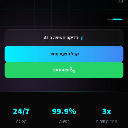
ידום בגוגל AI — שירות קידום בגוגל AI מתקדם
ידום ב-ChatGPT — שירות קידום ב-ChatGPT מתקדם
תאמת אתרים ו-SaaS למנועי חיפוש — שירות התאמת אתרים ו-SaaS למנועי חיפוש מתקדם
תונים ומספרים
3 מהירות פיתוח
בדיקת חשיפה ב-AI
99.9 זמינות
24/ תמיכה
אלות נפוצות על
מומחה SEO ב-AI
קבל הצעת מחיר
אם אפשר לפרוס את התשלום?
החלט. אנו מציעים מסלולי תשלום גמישים: תשלום חד-פעמי עם הנחה, או פריסה ל-3-6 תשלומים. לשירותים דיגיטליים לחברות השמת עובדים זרים גדולים בקריית גת יש גם אפשרות לתשלום חודשי מבוסס שי
וואטסאפ
תי כדאי להתחיל את הפרויקט?
כי טוב - עכשיו. מרכז הסייבר בבאר שבע מייצר אקו-סיסטם טכנולוגי חדש כל חודש בלי נו
מה חשוב שמומחה SEO ב-AI יותאם לקריית גת?
ריית גת היא עיר קטנה-בינונית עם אופי צומח וטכנולוגי. הקהל המקומי של עובד
אם יש לכם ניסיון עם שירותים דיגיטליים לחברות השמת עובדים זרים בקריית גת
3x
99.9%
24/7
ן, אנו עובדים עם עסקים בקריית גת ומכירים את השוק המקומי. קריית גת נחשבת לשוק נמוכה-בינונית מבחינת מומחה SEO ב-AI. עם מדד אימוץ דיגיטלי של 55% באזור, יש כאן פוטנציאל לעסקים שמשלבים טכנולוגיה חדשנית. הטרנד המקומי של "תעשייה וחינוך" מהווה הזדמנות לשירותים דיגי
יזו טכנולוגיה אתם משתמשים עבור מומחה SEO ב-AI?
מהירות פיתוח
זמינות
תמיכה
ו בונים על פלטפורמת Base44 עם React, PostgreSQL ו-AI. עבור שירותים דיגיטליים לחברות השמת עובדים זרים בקריית גת זה אומר: מהירות טעינה גבוהה, אבטחה ברמת Enterprise, ממשק בעברית מלאה, וסוכני AI חכמים שמייעלים תהליכים 24/7.