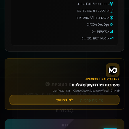
פיתוח Full-Stack מורכב
ארכיטקטורת מערכות ענן
אינטגרציות API מתקדמות
DevOps ו-CI/CD
אנליטיקס ו-BI
אופטימיזציה וביצועים
אנחנו משתמשים בעוגיות 🍪
אנו משתמשים בעוגיות כדי לשפר את חווית הגלישה שלך.
מדיניות פרטיות
PRODUCTION SYSTEMS
הגדרות
מערכות פרודקשן משלכם
Claude Code · Supabase · Vercel · GitHub — הקוד בבעלותכם
דחה
למידע נוסף
אישור הכל