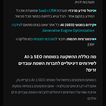
מעורבות ידנית.
ניהול מידע מרכזי:
מערכת
CRM ו-SaaS
שמאגדת את כל
המידע במקום אחד - הכל נגיש בלחיצת כפתור מכל מכשיר.
קידום במנועי AI (GEO):
כל אתר שאנו בונים מותאם ל
עידן ה-
.
Generative Engine Optimization
אינטגרציות חכמות:
חיבור ל
מערכות חיצוניות
כמו סליקה ו-
ERP.
מה כוללת ההשקעה ב
מומחה SEO ב-AI
ל
שירותים דיגיטליים לחברות השמת עובדים
זרים
?
כשאתם משקיעים בפיתוח של
מומחה SEO ב-AI
בקריית גת
,
אתם לא רק רוכשים טכנולוגיה - אתם משקיעים בצמיחה עסקית
ארוכת טווח של ה
שירותים דיגיטליים לחברות השמת עובדים זרים
שלכם: