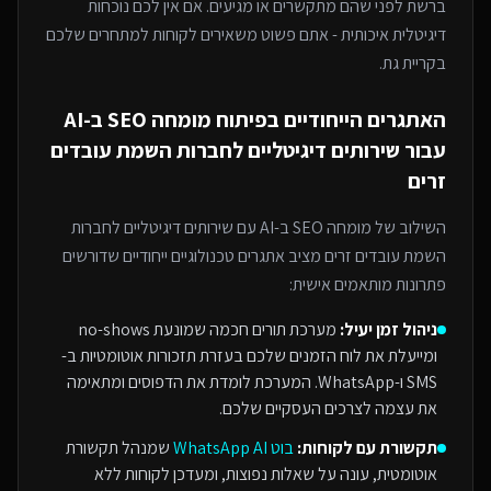
ברשת לפני שהם מתקשרים או מגיעים. אם אין לכם נוכחות
דיגיטלית איכותית - אתם פשוט משאירים לקוחות למתחרים
שלכם
בקריית גת
.
האתגרים הייחודיים בפיתוח
מומחה SEO ב-AI
עבור
שירותים דיגיטליים לחברות השמת עובדים
זרים
השילוב של
מומחה SEO ב-AI
עם
שירותים דיגיטליים לחברות
השמת עובדים זרים
מציב אתגרים טכנולוגיים ייחודיים שדורשים
פתרונות מותאמים אישית:
ניהול זמן יעיל:
מערכת תורים חכמה שמונעת no-shows
ומייעלת את לוח הזמנים שלכם בעזרת תזכורות אוטומטיות ב-
SMS ו-WhatsApp. המערכת לומדת את הדפוסים ומתאימה
את עצמה לצרכים העסקיים שלכם.
תקשורת עם לקוחות:
בוט WhatsApp AI
שמנהל תקשורת
אוטומטית, עונה על שאלות נפוצות, ומעדכן לקוחות ללא