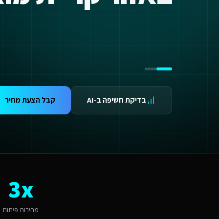
ידום בגוגל AI — שירות קידום בגוגל AI מתקדם
ידום ב-ChatGPT — שירות קידום ב-ChatGPT מתקדם
תאמת אתרים ו-SaaS למנועי חיפוש — שירות התאמת אתרים ו-SaaS למנועי חיפוש מתקדם
תונים ומספרים
3 מהירות פיתוח
99.9 זמינות
24/ תמיכה
אלות נפוצות על
מומחה SEO ב-AI
בדיקת חשיפה ב-AI
קבל הצעת מחיר
מה עולה מומחה SEO ב-AI לשירותים דיגיטליים לחברות השמת עובדים זרים בקריית מוצקין?
יר למומחה SEO ב-AI לשירותים דיגיטליים לחברות השמת עובדים זרים בקריית מוצקין מותאם להיקף הפרויקט. אתר תדמית מתחיל מ-6,000₪, חנות אונליין מ-8,000₪, מערכת SaaS מ-12,000₪. בקריית מוצקין התחרות אינטנסיבית ולכן חשוב להשקיע בפתרון איכותי שיבלוט. צרו קשר להצעת מחיר מדויקת.
תי כדאי להתחיל את הפרויקט?
כי טוב - עכשיו. בשוק תחרותי כמו המרכז, המהירות שלכם לאמץ טכנולוגיה היא יתרון קרי
ה האתגר הדיגיטלי המרכזי של שירותים דיגיטליים לחברות השמת עובדים זרים ב
אתגר המרכזי בקריית מוצקין הוא "שימור נאמנות לקוחות בעידן של תחרות ארצית". מומחה SEO ב-AI בקריית מוצקין דורש הבנה של השוק הקהילתי ומקומי והתאמה למשפחות ותושבי האזור. האתגר של "שימור נאמנות לקוחות בעידן של תחרות ארצית" הופך ליתרון כשמשלבים פתרון מותאם. אנו בונים פתרונות שהופכים את האתגר
מה חשוב שמומחה SEO ב-AI יותאם לקריית מוצקין?
3x
ריית מוצקין היא עיר עם אופי קהילתי ומקומי. הקהל המקומי של משפחות ותושבי
אם המערכת תומכת באוטומציות ו-AI?
החלט. כל מערכת שאנו בונים לשירותים דיגיטליים לחברות השמת עובדים זרים כוללת אוטומציות מובנות: תזכורות אוטומטיות, בוט WhatsApp חכם, ניתוח נתונים בזמן אמת ודוחות
מהירות פיתוח