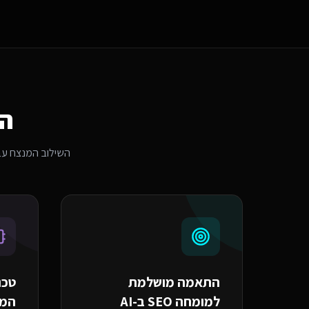
הת
השילוב המנצח עב
התאמה מושלמת
טכנ
ל
מומחה SEO ב-AI
ה
מומ