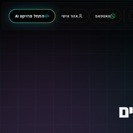
וואטסאפ
אזור אישי
התחל פרויקט AI
ם