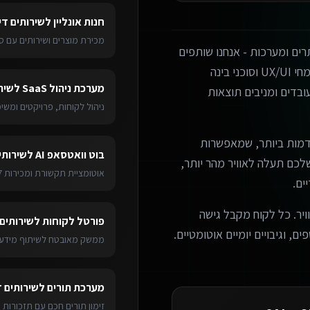
חנות אונליין
ל
שירותים די
מכירת מוצרים ושירותים עם ס
ים ומערכות - אנחנו שותפים
עסקיים אמיתיים. הצוות שלנו כולל מפתחים מנוסים, מומחי UX/UI וסוכני בינה
מערכת ניהול SaaS
ל
שיר
בדים ומניבים תוצאות
ניהול לקוחות, פרויקטים ומש
מות ביותר, שמאפשרות
בוט וואטסאפ AI
ל
שירותי
ערכת שלכם תעלה לאוויר מהר יותר,
אוטומציית תקשורת ומכירות 24/7
ים.
ויר. כל לקוח מקבל גישה
פורטל לקוחות
ל
שירותים
ם, וגיבויים יומיים אוטומטיים.
ממשק מאובטח לשיתוף מידע 
מערכת תורים
ל
שירותים 
זימון תורים חכם עם תזכורות 