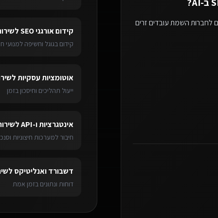
?
ם לחברות השמת עובדים זרים
קידום אורגני SEO
ל
שירות
קידום בגוגל וחשיפה למנועי חי
אוטומציות עסקיות
ל
שירו
ייעול תהליכים וחיסכון בזמן
אינטגרציות ו-API
ל
שירות
חיבור למערכות חיצוניות וסנכר
דשבורד ואנליטיקס
ל
שיר
דוחות ונתונים בזמן אמת