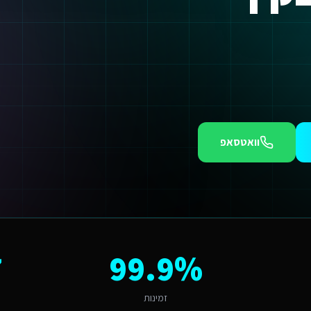
וואטסאפ
טי כל חודש בלי נוכחות דיגיטלית מקצועית הוא חודש של לקוחות שהולכים למתחרים. אנו י
קריית מוצקין?
 הזה ליתרון תחרותי באמצעות טכנולוגיה חכמה.
7
99.9%
 האזור מצפה לחוויה שמדברת אליו. פתרון גנרי לא יעבוד כאן - צריך התאמה לשו
 אוטומטיים. רמת האימוץ הדיגיטלי באזור בקריית מוצקין עומדת על 85%, מה שמראה שהלקוחות שלכם כבר מוכנים.
זמינות