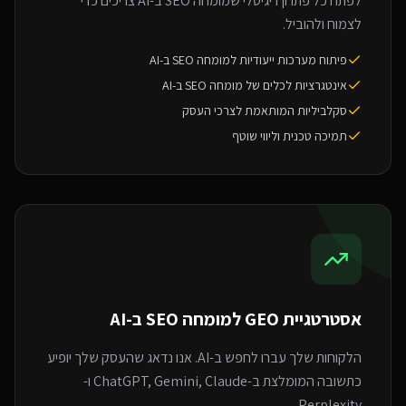
לפתח כל פתרון דיגיטלי שמומחה SEO ב-AI צריכים כדי
לצמוח ולהוביל.
פיתוח מערכות ייעודיות למומחה SEO ב-AI
אינטגרציות לכלים של מומחה SEO ב-AI
סקלביליות המותאמת לצרכי העסק
תמיכה טכנית וליווי שוטף
אסטרטגיית GEO ל
מומחה SEO ב-AI
הלקוחות שלך עברו לחפש ב-AI. אנו נדאג שהעסק שלך יופיע
כתשובה המומלצת ב-ChatGPT, Gemini, Claude ו-
Perplexity.