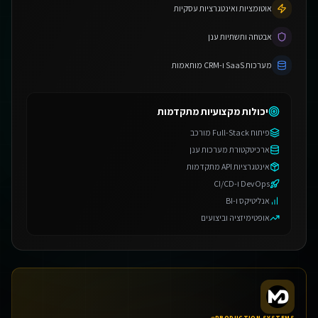
אוטומציות ואינטגרציות עסקיות
אבטחה ותשתיות ענן
מערכות SaaS ו-CRM מותאמות
יכולות מקצועיות מתקדמות
פיתוח Full-Stack מורכב
ארכיטקטורת מערכות ענן
אינטגרציות API מתקדמות
DevOps ו-CI/CD
אנליטיקס ו-BI
אופטימיזציה וביצועים