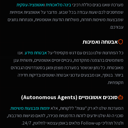
מערכת שאנו בונים כוללת רכיבי
בינה מלאכותית
ו
אוטומציה עסקית
שמחסכים לכם שעות עבודה בכל שבוע. מדובר על אוטומציות אמיתיות
שמבצעות משימות חוזרות, משלחות הודעות אוטומטיות, ומנתחות נתונים
עבורכם.
אבטחה ואמינות
כל הפתרונות שלנו נבנים עם דגש מקסימלי על
אבטחת מידע
. אנו
משתמשים בהצפנה מתקדמת, גיבויים יומיים אוטומטיים, ותשתית ענן
מאובטחת. כל נתון שנשמר במערכת מוצפן ומוגן בסטנדרטים הגבוהים
ביותר. בנוסף, אנו מבצעים עדכוני אבטחה שוטפים ובדיקות חדירה
תקופתיות.
סוכנים אוטונומיים (Autonomous Agents)
המערכות שלנו לא רק "עונות" ללקוחות, אלא
יוזמות ומבצעות משימות
.
סוכני ה-AI שלנו יודעים לזהות הזדמנויות מכירה, לתאם פגישות מורכבות,
ולנהל תהליכי Follow-up מלאים באופן עצמאי לחלוטין, 24/7.