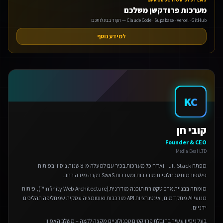
PRODUCTION SYSTEMS
מערכות פרודקשן משלכם
Claude Code · Supabase · Vercel · GitHub — הקוד בבעלותכם
למידע נוסף
אנחנו משתמשים בעוגיות 🍪
KC
אנו משתמשים בעוגיות כדי לשפר את חווית הגלישה שלך.
מדיניות פרטיות
קובי חן
הגדרות
Founder & CEO
Media Deal LTD
דחה
מפתח Full-Stack ואדריכל מערכות בכיר עם למעלה מ-8 שנות ניסיון בפיתוח
פלטפורמות טכנולוגיות מורכבות ומערכות SaaS בקנה מידה רחב.
מומחה בבניית ארכיטקטורת תוכנה מודרנית (Infinity Web Architecture™), פיתוח
אישור הכל
מנועי AI מתקדמים, אינטגרציות API מורכבות ואוטומציה עסקית שמחליפה תהליכים
ידניים.
בעל ניסיון עשיר בהובלת פרויקטים טכנולוגיים מקצה לקצה – משלב האפיון