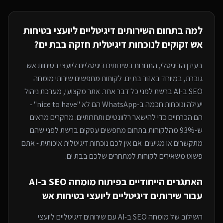
למה בתחום ה
שירותים דיגיטליים ליועצי בטיחות
אש
זקוקים לנוכחות דיגיטלית חזקה
בבת ים
?
בעידן הדיגיטלי, התחרות ב
שירותים דיגיטליים ליועצי בטיחות אש
גוברת, במיוחד
באזור בת ים
. לקוחות מחפשים שירותי
מומחה
SEO ב-AI
ברשת לפני כל דבר אחר. אתר מקצועי, מערכת ניהול
יעילה ונוכחות חכמה ב-WhatsApp הם לא "nice to have" -
הם הכרחיים כדי להישאר רלוונטיים ותחרותיים. מחקרים מראים
ש-93% מהלקוחות בתחום מחפשים עסקים ברשת לפני שהם
מתקשרים או מגיעים. אם אין לכם נוכחות דיגיטלית איכותית - אתם
פשוט משאירים לקוחות למתחרים
שלכם בבת ים
.
האתגרים הייחודיים בפיתוח
מומחה SEO ב-AI
עבור
שירותים דיגיטליים ליועצי בטיחות אש
השילוב של
מומחה SEO ב-AI
עם
שירותים דיגיטליים ליועצי