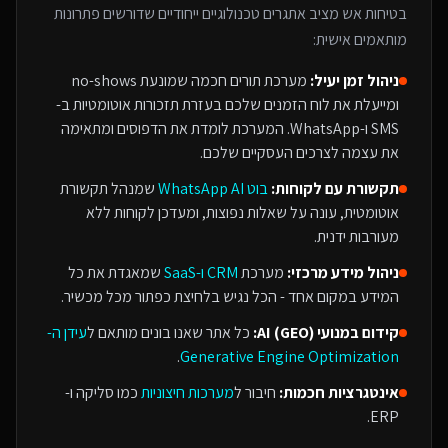
בטיחות אש
מציב אתגרים טכנולוגיים ייחודיים שדורשים פתרונות
מותאמים אישית:
ניהול זמן יעיל:
מערכת תורים חכמה שמונעת no-shows
ומייעלת את לוח הזמנים שלכם בעזרת תזכורות אוטומטיות ב-
SMS ו-WhatsApp. המערכת לומדת את הדפוסים ומתאימה
את עצמה לצרכים העסקיים שלכם.
תקשורת עם לקוחות:
בוט WhatsApp AI
שמנהל תקשורת
אוטומטית, עונה על שאלות נפוצות, ומעדכן לקוחות ללא
מעורבות ידנית.
ניהול מידע מרכזי:
מערכת
CRM ו-SaaS
שמאגדת את כל
המידע במקום אחד - הכל נגיש בלחיצת כפתור מכל מכשיר.
קידום במנועי AI (GEO):
כל אתר שאנו בונים מותאם ל
עידן ה-
.
Generative Engine Optimization
אינטגרציות חכמות:
חיבור ל
מערכות חיצוניות
כמו סליקה ו-
ERP.