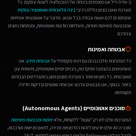
ב-מדיה דיל אנו מאמינים בכוחה של הטכנולוגיה לשנות עסקים. כל
מערכת שאנו בונים כוללת רכיבי
בינה מלאכותית
ו
אוטומציה עסקית
שמחסכים לכם שעות עבודה בכל שבוע. מדובר על אוטומציות אמיתיות
שמבצעות משימות חוזרות, משלחות הודעות אוטומטיות, ומנתחות נתונים
עבורכם.
אבטחה ואמינות
כל הפתרונות שלנו נבנים עם דגש מקסימלי על
אבטחת מידע
. אנו
משתמשים בהצפנה מתקדמת, גיבויים יומיים אוטומטיים, ותשתית ענן
מאובטחת. כל נתון שנשמר במערכת מוצפן ומוגן בסטנדרטים הגבוהים
ביותר. בנוסף, אנו מבצעים עדכוני אבטחה שוטפים ובדיקות חדירה
תקופתיות.
סוכנים אוטונומיים (Autonomous Agents)
המערכות שלנו לא רק "עונות" ללקוחות, אלא
יוזמות ומבצעות משימות
.
סוכני ה-AI שלנו יודעים לזהות הזדמנויות מכירה, לתאם פגישות מורכבות,
ולנהל תהליכי Follow-up מלאים באופן עצמאי לחלוטין, 24/7.