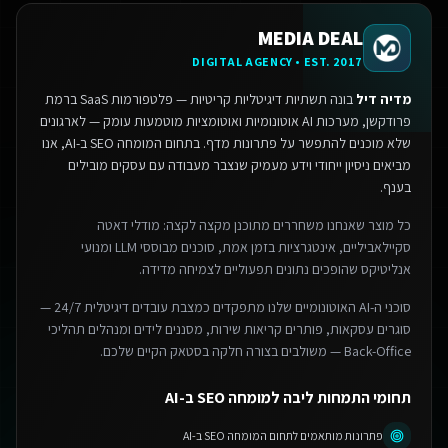
MEDIA DEAL
DIGITAL AGENCY • EST. 2017
מדיה דיל
בונה תשתיות דיגיטליות קריטיות — פלטפורמות SaaS ברמת
פרודקשן, מערכות AI אוטונומיות ואוטומציות מוטמעות עומק — לארגונים
שלא מוכנים להתפשר על פתרונות מדף.
בתחום המומחה SEO ב-AI, אנו
מביאים ניסיון ייחודי וידע מעמיק שנצבר מעבודה עם עסקים מובילים
בענף.
כל מוצר שאנחנו משחררים מתוכנן מקצה לקצה: מודלי דאטה
סקיילאביליים, אינטגרציות בזמן אמת, סוכנים מבוססי LLM ומנועי
אנליטיקס שהופכים נתונים תפעוליים לצמיחה מדידה.
סוכני ה-AI האוטונומיים שלנו מתפקדים כמצבת עובדים דיגיטלית 24/7 —
סוגרים עסקאות, פותרים קריאות שירות, מסננים לידים ומנהלים תהליכי
Back-Office — משולבים בצורה חלקה בסטאק הקיים שלכם.
תחומי התמחות ליבה למומחה SEO ב-AI
פתרונות מותאמים לתחום המומחה SEO ב-AI