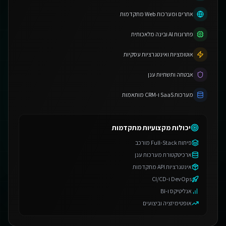
אתרים ומערכות Web מתקדמות
פתרונות AI ובינה מלאכותית
אוטומציות ואינטגרציות עסקיות
אבטחה ותשתיות ענן
מערכות SaaS ו-CRM מותאמות
יכולות מקצועיות מתקדמות
פיתוח Full-Stack מורכב
ארכיטקטורת מערכות ענן
אינטגרציות API מתקדמות
DevOps ו-CI/CD
אנליטיקס ו-BI
אופטימיזציה וביצועים