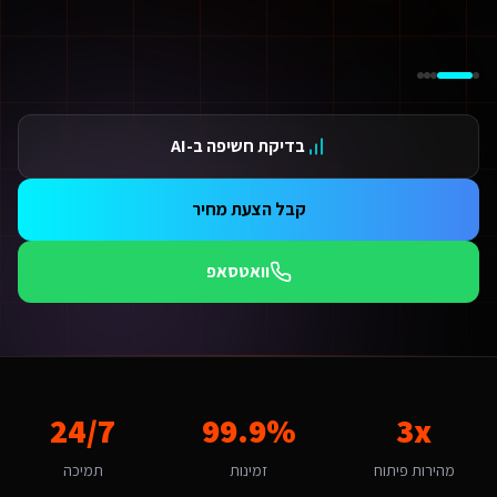
ידום בגוגל AI — שירות קידום בגוגל AI מתקדם
ידום ב-ChatGPT — שירות קידום ב-ChatGPT מתקדם
תאמת אתרים ו-SaaS למנועי חיפוש — שירות התאמת אתרים ו-SaaS למנועי חיפוש מתקדם
תונים ומספרים
3 מהירות פיתוח
בדיקת חשיפה ב-AI
99.9 זמינות
24/ תמיכה
אלות נפוצות על
מומחה SEO ב-AI
קבל הצעת מחיר
אם אפשר לפרוס את התשלום?
החלט. אנו מציעים מסלולי תשלום גמישים: תשלום חד-פעמי עם הנחה, או פריסה ל-3-6 תשלומים. לשירותים דיגיטליים ליועצי בטיחות אש גדולים בכפר סבא יש גם אפשרות לתשלום חודשי מבוסס שי
וואטסאפ
מה זמן לוקח לפתח מומחה SEO ב-AI לשירותים דיגיטליים ליועצי בטיחות אש?
ות פלטפורמת Base44 אנו מפתחים מהר פי 3 מפיתוח רגיל. אתר תדמית: 1-2 שבועות, חנות אונליין: 3-4 שבועות, מערכת ניהול SaaS: 4-8 שבועות. שירותים דיגיטליים ליועצי בטיחות אש בכפר סבא יכולים לצפות לתהליך חלק עם אבני דרך ברורות.
מה חשוב שמומחה SEO ב-AI יותאם לכפר סבא?
פר סבא היא עיר בינונית עם אופי ירוק וקהילתי. הקהל המקומי של משפחות ואיכו
אם יש לכם ניסיון עם שירותים דיגיטליים ליועצי בטיחות אש בכפר סבא?
3x
99.9%
24/7
ן, אנו עובדים עם עסקים בכפר סבא ומכירים את השוק המקומי. כפר סבא נחשבת לשוק בינונית מבחינת מומחה SEO ב-AI. עם מדד אימוץ דיגיטלי של 75% באזור, יש כאן פוטנציאל לעסקים שמשלבים טכנולוגיה חדשנית. הטרנד המקומי של "קיימות ושירותים ירוקים" מהווה הזדמנות לשירותים דיגיטליים ל
יזו טכנולוגיה אתם משתמשים עבור מומחה SEO ב-AI?
מהירות פיתוח
זמינות
תמיכה
ו בונים על פלטפורמת Base44 עם React, PostgreSQL ו-AI. עבור שירותים דיגיטליים ליועצי בטיחות אש בכפר סבא זה אומר: מהירות טעינה גבוהה, אבטחה ברמת Enterprise, ממשק בעברית מלאה, וסוכני AI חכמים שמייעלים תהליכים 24/7.