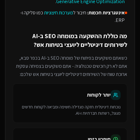
.
Generative Engine Optimization
אינטגרציות חכמות:
חיבור ל
מערכות חיצוניות
כמו סליקה ו-
ERP.
מה כוללת ההשקעה ב
מומחה SEO ב-AI
ל
שירותים דיגיטליים ליועצי בטיחות אש
?
כשאתם משקיעים בפיתוח של
מומחה SEO ב-AI
בכפר סבא
,
אתם לא רק רוכשים טכנולוגיה - אתם משקיעים בצמיחה עסקית
ארוכת טווח של ה
שירותים דיגיטליים ליועצי בטיחות אש
שלכם:
יותר לקוחות
נוכחות דיגיטלית חזקה מגדילה חשיפה ומביאה לקוחות חדשים
מגוגל, רשתות חברתיות ו-AI.
חיסכון בזמן