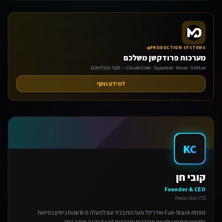
PRODUCTION SYSTEMS
מערכות פרודקשן משלכם
Claude Code · Supabase · Vercel · GitHub — הקוד בבעלותכם
למידע נוסף
אנחנו משתמשים בעוגיות 🍪
אנו משתמשים בעוגיות כדי לשפר את חווית הגלישה שלך.
מדיניות פרטיות
הגדרות
KC
דחה
קובי חן
אישור הכל
Founder & CEO
Media Deal LTD
מפתח Full-Stack ואדריכל מערכות בכיר עם למעלה מ-8 שנות ניסיון בפיתוח
פלטפורמות טכנולוגיות מורכבות ומערכות SaaS בקנה מידה רחב.