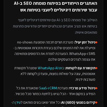
האתגרים הייחודיים בפיתוח
מומחה SEO ב-AI
עבור
שירותים דיגיטליים ליועצי בטיחות אש
השילוב של
מומחה SEO ב-AI
עם
שירותים דיגיטליים ליועצי
בטיחות אש
מציב אתגרים טכנולוגיים ייחודיים שדורשים פתרונות
מותאמים אישית:
ניהול זמן יעיל:
מערכת תורים חכמה שמונעת no-shows
ומייעלת את לוח הזמנים שלכם בעזרת תזכורות אוטומטיות ב-
SMS ו-WhatsApp. המערכת לומדת את הדפוסים ומתאימה
את עצמה לצרכים העסקיים שלכם.
תקשורת עם לקוחות:
בוט WhatsApp AI
שמנהל תקשורת
אוטומטית, עונה על שאלות נפוצות, ומעדכן לקוחות ללא
מעורבות ידנית.
ניהול מידע מרכזי:
מערכת
CRM ו-SaaS
שמאגדת את כל
המידע במקום אחד - הכל נגיש בלחיצת כפתור מכל מכשיר.
קידום במנועי AI (GEO):
כל אתר שאנו בונים מותאם ל
עידן ה-