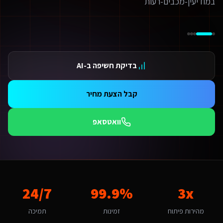
ידום בגוגל AI — שירות קידום בגוגל AI מתקדם
ידום ב-ChatGPT — שירות קידום ב-ChatGPT מתקדם
תאמת אתרים ו-SaaS למנועי חיפוש — שירות התאמת אתרים ו-SaaS למנועי חיפוש מתקדם
תונים ומספרים
3 מהירות פיתוח
בדיקת חשיפה ב-AI
99.9 זמינות
24/ תמיכה
אלות נפוצות על
מומחה SEO ב-AI
קבל הצעת מחיר
אם יש עלויות נוספות מעבר לפיתוח?
עלות כוללת את הפיתוח, העלייה לאוויר וההדרכה. בנוסף יש עלות חודשית של אחסון ותחזוקה (החל מ-250₪/חודש) הכוללת גיבויים, עדכוני אבטחה ותמיכה טכנית. עבור שירותים דיגיטליים ליועצי בטיח
וואטסאפ
תי כדאי להתחיל את הפרויקט?
כי טוב - עכשיו. לקוחות באזור המרכז מצפים לחווית משתמש ברמת הייטק כל חודש בלי נו
אם יש לכם ניסיון עם שירותים דיגיטליים ליועצי בטיחות אש במודיעין-מכבים-רעו
ן, אנו עובדים עם עסקים במודיעין-מכבים-רעות ומכירים את השוק המקומי. מודיעין-מכבים-רעות נחשבת לשוק אינטנסיבית מבחינת מומחה SEO ב-AI. עם מדד אימוץ דיגיטלי של 85% באזור, יש כאן פוטנציאל לעסקים שמשלבים טכנולוגיה חדשנית. הטרנד המקומי של "חי
ה האתגר הדיגיטלי המרכזי של שירותים דיגיטליים ליועצי בטיחות אש במודיעין
3x
99.9%
24/7
אתגר המרכזי במודיעין-מכבים-רעות הוא "שימור נאמנות לקוחות בעידן של תחרות ארצית". מומחה SEO ב-AI במודיעין-מכבים-רעות דורש הבנה של השוק הקהילתי ומקומי והתאמה למשפחות ותושבי האזור. האתגר של "שימור נאמנות לקוחות בעידן של תחרות ארצית" הופך ליתרון כשמשלבים פתרון מותאם. אנו בונים
יך מתבצע קידום האתר בגוגל (SEO)?
מהירות פיתוח
זמינות
תמיכה
 אתר שאנו בונים מותאם ל-SEO ולמנועי AI כמו ChatGPT ו-Gemini. עבור שירותים דיגיטליים ליועצי בטיחות אש במודיעין-מכבים-רעות אנו מיישמים: מבנה URL סמנטי, Schema markup מותאם, תוכן ייחודי לכל עמוד, ואופטימיזציה טכנית מתקדמת שמבטיחה דירוג גבוה.