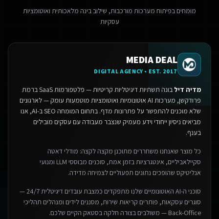
מומחים בפיתוח מערכות מורכבות, שילוב בינה מלאכותית ואוטומציות
עסקיות
MEDIA DEAL
DIGITAL AGENCY • EST. 2017
מדיה דיל
בונה תשתיות דיגיטליות קריטיות — פלטפורמות SaaS ברמת
פרודקשן, מערכות AI אוטונומיות ואוטומציות מוטמעות עומק — לארגונים
שלא מוכנים להתפשר על פתרונות מדף.
בתחום המומחה SEO ב-AI, אנו
מביאים ניסיון ייחודי וידע מעמיק שנצבר מעבודה עם עסקים מובילים
בענף.
כל מוצר שאנחנו משחררים מתוכנן מקצה לקצה: מודלי דאטה
סקיילאביליים, אינטגרציות בזמן אמת, סוכנים מבוססי LLM ומנועי
אנליטיקס שהופכים נתונים תפעוליים לצמיחה מדידה.
סוכני ה-AI האוטונומיים שלנו מתפקדים כמצבת עובדים דיגיטלית 24/7 —
סוגרים עסקאות, פותרים קריאות שירות, מסננים לידים ומנהלים תהליכי
Back-Office — משולבים בצורה חלקה בסטאק הקיים שלכם.