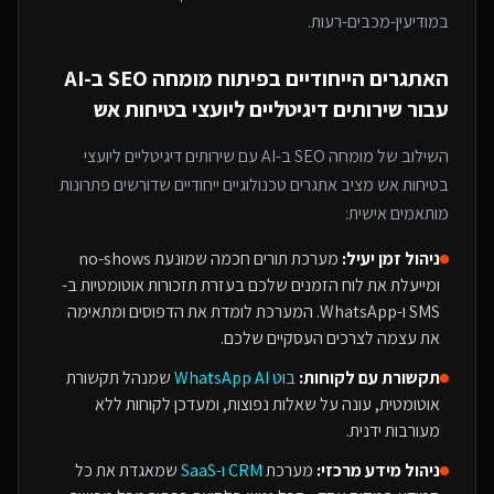
במודיעין-מכבים-רעות
.
האתגרים הייחודיים בפיתוח
מומחה SEO ב-AI
עבור
שירותים דיגיטליים ליועצי בטיחות אש
השילוב של
מומחה SEO ב-AI
עם
שירותים דיגיטליים ליועצי
בטיחות אש
מציב אתגרים טכנולוגיים ייחודיים שדורשים פתרונות
מותאמים אישית:
ניהול זמן יעיל:
מערכת תורים חכמה שמונעת no-shows
ומייעלת את לוח הזמנים שלכם בעזרת תזכורות אוטומטיות ב-
SMS ו-WhatsApp. המערכת לומדת את הדפוסים ומתאימה
את עצמה לצרכים העסקיים שלכם.
תקשורת עם לקוחות:
בוט WhatsApp AI
שמנהל תקשורת
אוטומטית, עונה על שאלות נפוצות, ומעדכן לקוחות ללא
מעורבות ידנית.
ניהול מידע מרכזי:
מערכת
CRM ו-SaaS
שמאגדת את כל