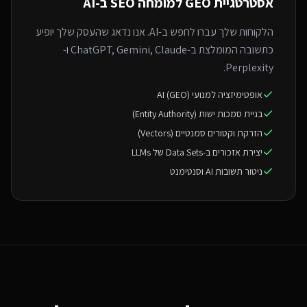
אסטרטגיית GEO ל
מומחה SEO ב-AI
הלקוחות שלך עברו לחפש ב-AI. אנו נדאג שהעסק שלך יופיע
כתשובה המומלצת ב-ChatGPT, Gemini, Claude ו-
Perplexity.
אופטימיזציה למנועי AI (GEO)
בניית סמכות ישות (Entity Authority)
הזרקת וקטורים סמנטיים (Vectors)
יצירת אזכורים ב-Data Sets של LLMs
ניטור תשובות AI וסנטימנט