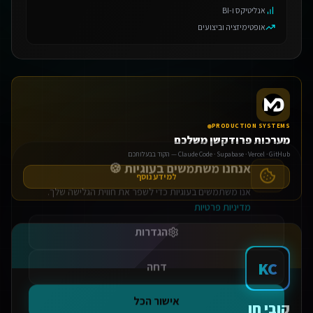
אנליטיקס ו-BI
אופטימיזציה וביצועים
PRODUCTION SYSTEMS
אנחנו משתמשים בעוגיות 🍪
מערכות פרודקשן משלכם
Claude Code · Supabase · Vercel · GitHub — הקוד בבעלותכם
אנו משתמשים בעוגיות כדי לשפר את חווית הגלישה שלך.
מדיניות פרטיות
למידע נוסף
הגדרות
דחה
KC
אישור הכל
קובי חן