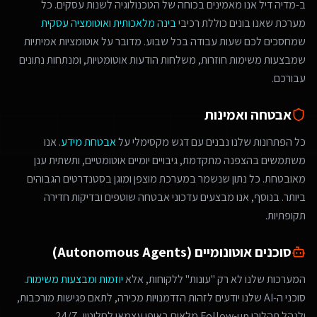
ב-מדיה דיל אנו מאמינים בכוחה של הטכנולוגיה לשנות עסקים. כל
מערכת שאנו בונים כוללת רכיבי
בינה מלאכותית
ו
אוטומציה עסקית
שמחסכים לכם שעות עבודה בכל שבוע. מדובר על אוטומציות אמיתיות
שמבצעות משימות חוזרות, משלחות הודעות אוטומטיות, ומנתחות נתונים
עבורכם.
אבטחה ואמינות
כל הפתרונות שלנו נבנים עם דגש מקסימלי על
אבטחת מידע
. אנו
משתמשים בהצפנה מתקדמת, גיבויים יומיים אוטומטיים, ותשתית ענן
מאובטחת. כל נתון שנשמר במערכת מוצפן ומוגן בסטנדרטים הגבוהים
ביותר. בנוסף, אנו מבצעים עדכוני אבטחה שוטפים ובדיקות חדירה
תקופתיות.
סוכנים אוטונומיים (Autonomous Agents)
המערכות שלנו לא רק "עונות" ללקוחות, אלא
יוזמות ומבצעות משימות
.
סוכני ה-AI שלנו יודעים לזהות הזדמנויות מכירה, לתאם פגישות מורכבות,
ולנהל תהליכי Follow-up מלאים באופן עצמאי לחלוטין, 24/7.