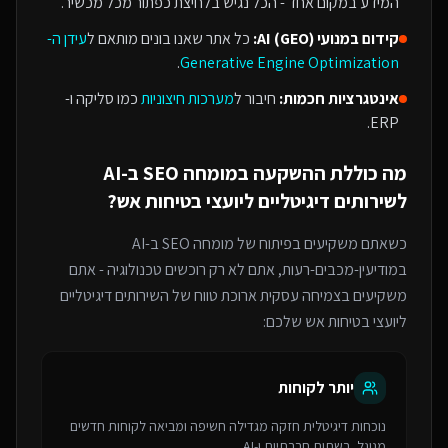
המידע במקום אחד - הכל נגיש בלחיצת כפתור מכל מכשיר.
קידום במנועי AI (GEO):
כל אתר שאנו בונים מותאם ל
עידן ה-
.
Generative Engine Optimization
אינטגרציות חכמות:
חיבור ל
מערכות חיצוניות
כמו סליקה ו-
ERP.
מה כוללת ההשקעה ב
מומחה SEO ב-AI
ל
שירותים דיגיטליים ליועצי בטיחות אש
?
כשאתם משקיעים בפיתוח של
מומחה SEO ב-AI
במודיעין-מכבים-רעות
, אתם לא רק רוכשים טכנולוגיה - אתם
משקיעים בצמיחה עסקית ארוכת טווח של ה
שירותים דיגיטליים
ליועצי בטיחות אש
שלכם:
יותר לקוחות
נוכחות דיגיטלית חזקה מגדילה חשיפה ומביאה לקוחות חדשים
מגוגל, רשתות חברתיות ו-AI.