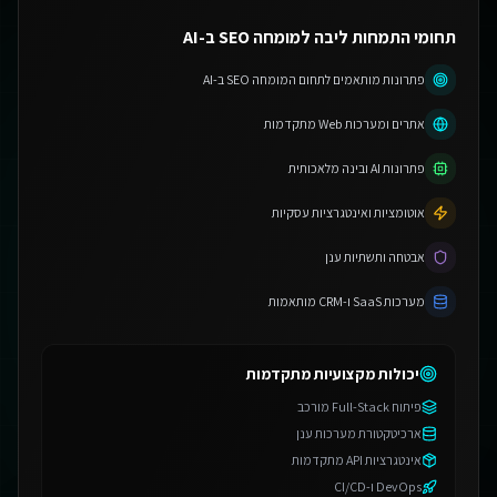
תחומי התמחות ליבה למומחה SEO ב-AI
פתרונות מותאמים לתחום המומחה SEO ב-AI
אתרים ומערכות Web מתקדמות
פתרונות AI ובינה מלאכותית
אוטומציות ואינטגרציות עסקיות
אבטחה ותשתיות ענן
מערכות SaaS ו-CRM מותאמות
יכולות מקצועיות מתקדמות
פיתוח Full-Stack מורכב
ארכיטקטורת מערכות ענן
אינטגרציות API מתקדמות
DevOps ו-CI/CD