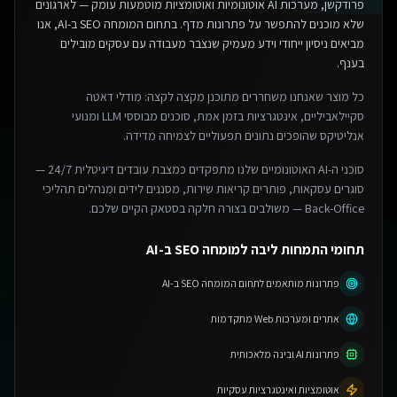
פרודקשן, מערכות AI אוטונומיות ואוטומציות מוטמעות עומק — לארגונים
שלא מוכנים להתפשר על פתרונות מדף.
בתחום המומחה SEO ב-AI, אנו
מביאים ניסיון ייחודי וידע מעמיק שנצבר מעבודה עם עסקים מובילים
בענף.
כל מוצר שאנחנו משחררים מתוכנן מקצה לקצה: מודלי דאטה
סקיילאביליים, אינטגרציות בזמן אמת, סוכנים מבוססי LLM ומנועי
אנליטיקס שהופכים נתונים תפעוליים לצמיחה מדידה.
סוכני ה-AI האוטונומיים שלנו מתפקדים כמצבת עובדים דיגיטלית 24/7 —
סוגרים עסקאות, פותרים קריאות שירות, מסננים לידים ומנהלים תהליכי
Back-Office — משולבים בצורה חלקה בסטאק הקיים שלכם.
תחומי התמחות ליבה למומחה SEO ב-AI
פתרונות מותאמים לתחום המומחה SEO ב-AI
אתרים ומערכות Web מתקדמות
פתרונות AI ובינה מלאכותית
אוטומציות ואינטגרציות עסקיות