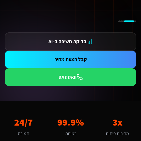
ידום בגוגל AI — שירות קידום בגוגל AI מתקדם
ידום ב-ChatGPT — שירות קידום ב-ChatGPT מתקדם
תאמת אתרים ו-SaaS למנועי חיפוש — שירות התאמת אתרים ו-SaaS למנועי חיפוש מתקדם
תונים ומספרים
3 מהירות פיתוח
בדיקת חשיפה ב-AI
99.9 זמינות
24/ תמיכה
אלות נפוצות על
מומחה SEO ב-AI
קבל הצעת מחיר
אם אפשר לפרוס את התשלום?
החלט. אנו מציעים מסלולי תשלום גמישים: תשלום חד-פעמי עם הנחה, או פריסה ל-3-6 תשלומים. לשירותים דיגיטליים ליועצי בטיחות אש גדולים בתל אביב יש גם אפשרות לתשלום חודשי מבוסס שי
וואטסאפ
מה זמן לוקח לפתח מומחה SEO ב-AI לשירותים דיגיטליים ליועצי בטיחות אש?
ות פלטפורמת Base44 אנו מפתחים מהר פי 3 מפיתוח רגיל. אתר תדמית: 1-2 שבועות, חנות אונליין: 3-4 שבועות, מערכת ניהול SaaS: 4-8 שבועות. שירותים דיגיטליים ליועצי בטיחות אש בתל אביב יכולים לצפות לתהליך חלק עם אבני דרך ברורות.
מה חשוב שמומחה SEO ב-AI יותאם לתל אביב?
ל אביב היא עיר גדולה עם אופי תחרותי ומהיר. הקהל המקומי של לקוחות מתוחכמ
אם יש לכם ניסיון עם שירותים דיגיטליים ליועצי בטיחות אש בתל אביב?
3x
99.9%
24/7
ן, אנו עובדים עם עסקים בתל אביב ומכירים את השוק המקומי. השוק בתל אביב מתאפיין בתחרותי ומהיר. עיר גדולה עם לקוחות מתוחכמים, סטארטאפים ותיירים שמחפשת מומחה SEO ב-AI איכותי בת
יזו טכנולוגיה אתם משתמשים עבור מומחה SEO ב-AI?
מהירות פיתוח
זמינות
תמיכה
ו בונים על פלטפורמת Base44 עם React, PostgreSQL ו-AI. עבור שירותים דיגיטליים ליועצי בטיחות אש בתל אביב זה אומר: מהירות טעינה גבוהה, אבטחה ברמת Enterprise, ממשק בעברית מלאה, וסוכני AI חכמים שמייעלים תהליכים 24/7.