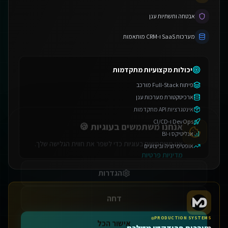
אבטחה ותשתיות ענן
מערכות SaaS ו-CRM מותאמות
יכולות מקצועיות מתקדמות
פיתוח Full-Stack מורכב
אנחנו משתמשים בעוגיות 🍪
ארכיטקטורת מערכות ענן
אינטגרציות API מתקדמות
אנו משתמשים בעוגיות כדי לשפר את חווית הגלישה שלך.
DevOps ו-CI/CD
מדיניות פרטיות
אנליטיקס ו-BI
הגדרות
אופטימיזציה וביצועים
דחה
אישור הכל
PRODUCTION SYSTEMS