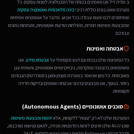
ב-מדיה דיל אנו מאמינים בכוחה של הטכנולוגיה לשנות עסקים. כל
מערכת שאנו בונים כוללת רכיבי
בינה מלאכותית
ו
אוטומציה עסקית
שמחסכים לכם שעות עבודה בכל שבוע. מדובר על אוטומציות אמיתיות
שמבצעות משימות חוזרות, משלחות הודעות אוטומטיות, ומנתחות נתונים
עבורכם.
אבטחה ואמינות
כל הפתרונות שלנו נבנים עם דגש מקסימלי על
אבטחת מידע
. אנו
משתמשים בהצפנה מתקדמת, גיבויים יומיים אוטומטיים, ותשתית ענן
מאובטחת. כל נתון שנשמר במערכת מוצפן ומוגן בסטנדרטים הגבוהים
ביותר. בנוסף, אנו מבצעים עדכוני אבטחה שוטפים ובדיקות חדירה
תקופתיות.
סוכנים אוטונומיים (Autonomous Agents)
המערכות שלנו לא רק "עונות" ללקוחות, אלא
יוזמות ומבצעות משימות
.
סוכני ה-AI שלנו יודעים לזהות הזדמנויות מכירה, לתאם פגישות מורכבות,
ולנהל תהליכי Follow-up מלאים באופן עצמאי לחלוטין, 24/7.