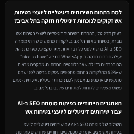
למה בתחום ה
שירותים דיגיטליים ליועצי בטיחות
אש
זקוקים לנוכחות דיגיטלית חזקה
בתל אביב
?
בעידן הדיגיטלי, התחרות ב
שירותים דיגיטליים ליועצי בטיחות אש
גוברת, במיוחד
באזור תל אביב
. לקוחות מחפשים שירותי
מומחה
SEO ב-AI
ברשת לפני כל דבר אחר. אתר מקצועי, מערכת ניהול
יעילה ונוכחות חכמה ב-WhatsApp הם לא "nice to have" -
הם הכרחיים כדי להישאר רלוונטיים ותחרותיים. מחקרים מראים
ש-93% מהלקוחות בתחום מחפשים עסקים ברשת לפני שהם
מתקשרים או מגיעים. אם אין לכם נוכחות דיגיטלית איכותית - אתם
פשוט משאירים לקוחות למתחרים
שלכם בתל אביב
.
האתגרים הייחודיים בפיתוח
מומחה SEO ב-AI
עבור
שירותים דיגיטליים ליועצי בטיחות אש
השילוב של
מומחה SEO ב-AI
עם
שירותים דיגיטליים ליועצי
בטיחות אש
מציב אתגרים טכנולוגיים ייחודיים שדורשים פתרונות