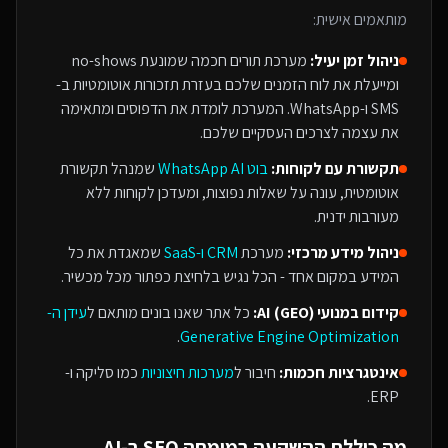
מותאמים אישית:
ניהול זמן יעיל:
מערכת תורים חכמה שמונעת no-shows
ומייעלת את לוח הזמנים שלכם בעזרת תזכורות אוטומטיות ב-
SMS ו-WhatsApp. המערכת לומדת את הדפוסים ומתאימה
את עצמה לצרכים העסקיים שלכם.
תקשורת עם לקוחות:
בוט WhatsApp AI
שמנהל תקשורת
אוטומטית, עונה על שאלות נפוצות, ומעדכן לקוחות ללא
מעורבות ידנית.
ניהול מידע מרכזי:
מערכת
CRM ו-SaaS
שמאגדת את כל
המידע במקום אחד - הכל נגיש בלחיצת כפתור מכל מכשיר.
קידום במנועי AI (GEO):
כל אתר שאנו בונים מותאם ל
עידן ה-
.
Generative Engine Optimization
אינטגרציות חכמות:
חיבור ל
מערכות חיצוניות
כמו סליקה ו-
ERP.
מה כוללת ההשקעה ב
מומחה SEO ב-AI