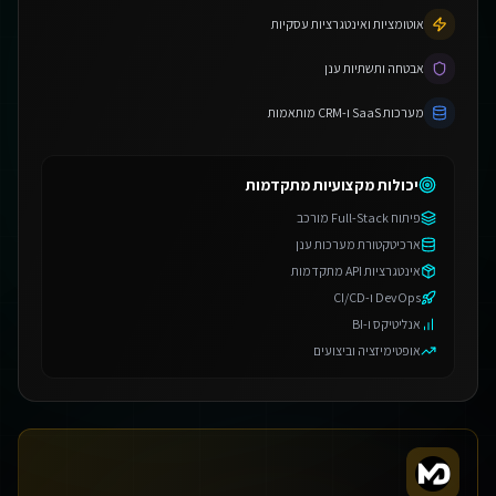
אוטומציות ואינטגרציות עסקיות
אבטחה ותשתיות ענן
מערכות SaaS ו-CRM מותאמות
יכולות מקצועיות מתקדמות
פיתוח Full-Stack מורכב
ארכיטקטורת מערכות ענן
אינטגרציות API מתקדמות
DevOps ו-CI/CD
אנליטיקס ו-BI
אופטימיזציה וביצועים