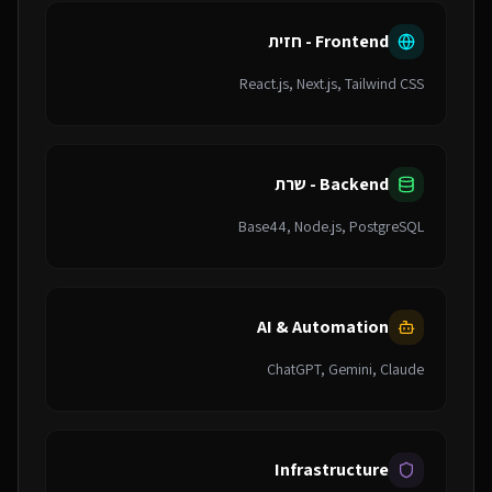
Frontend - חזית
React.js, Next.js, Tailwind CSS
Backend - שרת
Base44, Node.js, PostgreSQL
AI & Automation
ChatGPT, Gemini, Claude
Infrastructure