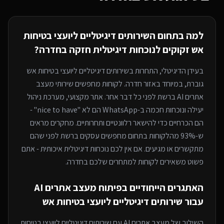
למה בתחום ה
שירותים דיגיטליים ליועצי בטיחות
אש
זקוקים לנוכחות דיגיטלית חזקה
בחדרה
?
בעידן הדיגיטלי, התחרות ב
שירותים דיגיטליים ליועצי בטיחות אש
גוברת, במיוחד
באזור חדרה
. לקוחות מחפשים שירותי
מעצב
אתרים AI
ברשת לפני כל דבר אחר. אתר מקצועי, מערכת ניהול
יעילה ונוכחות חכמה ב-WhatsApp הם לא "nice to have" -
הם הכרחיים כדי להישאר רלוונטיים ותחרותיים. מחקרים מראים
ש-93% מהלקוחות בתחום מחפשים עסקים ברשת לפני שהם
מתקשרים או מגיעים. אם אין לכם נוכחות דיגיטלית איכותית - אתם
פשוט משאירים לקוחות למתחרים
שלכם בחדרה
.
האתגרים הייחודיים בפיתוח
מעצב אתרים AI
עבור
שירותים דיגיטליים ליועצי בטיחות אש
השילוב של
מעצב אתרים AI
עם
שירותים דיגיטליים ליועצי בטיחות