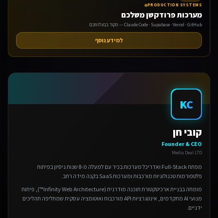
PRODUCTION SYSTEMS
מערכות פרודקשן משלכם
Claude Code · Supabase · Vercel · GitHub — הקוד בבעלותכם
למידע נוסף
אנחנו משתמשים בעוגיות 🍪
KC
אנו משתמשים בעוגיות כדי לשפר את חווית הגלישה שלך.
מדיניות פרטיות
קובי חן
הגדרות
Founder & CEO
Media Deal LTD
דחה
מפתח Full-Stack ואדריכל מערכות בכיר עם למעלה מ-8 שנות ניסיון בפיתוח
פלטפורמות טכנולוגיות מורכבות ומערכות SaaS בקנה מידה רחב.
אישור הכל
מומחה בבניית ארכיטקטורת תוכנה מודרנית (Infinity Web Architecture™), פיתוח
מנועי AI מתקדמים, אינטגרציות API מורכבות ואוטומציה עסקית שמחליפה תהליכים
ידניים.