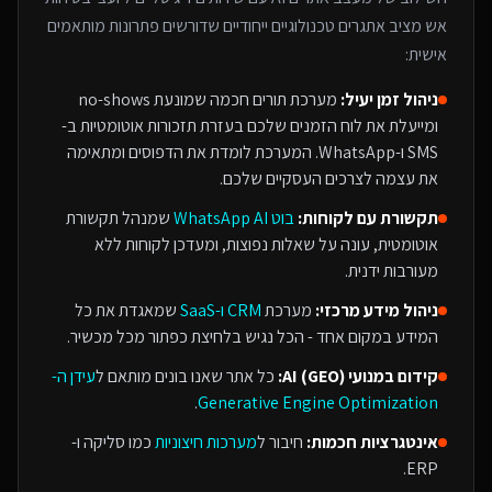
אש
מציב אתגרים טכנולוגיים ייחודיים שדורשים פתרונות מותאמים
אישית:
ניהול זמן יעיל:
מערכת תורים חכמה שמונעת no-shows
ומייעלת את לוח הזמנים שלכם בעזרת תזכורות אוטומטיות ב-
SMS ו-WhatsApp. המערכת לומדת את הדפוסים ומתאימה
את עצמה לצרכים העסקיים שלכם.
תקשורת עם לקוחות:
בוט WhatsApp AI
שמנהל תקשורת
אוטומטית, עונה על שאלות נפוצות, ומעדכן לקוחות ללא
מעורבות ידנית.
ניהול מידע מרכזי:
מערכת
CRM ו-SaaS
שמאגדת את כל
המידע במקום אחד - הכל נגיש בלחיצת כפתור מכל מכשיר.
קידום במנועי AI (GEO):
כל אתר שאנו בונים מותאם ל
עידן ה-
.
Generative Engine Optimization
אינטגרציות חכמות:
חיבור ל
מערכות חיצוניות
כמו סליקה ו-
ERP.