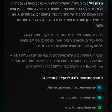
מדיה דיל
בונה תשתיות דיגיטליות קריטיות — פלטפורמות SaaS ברמת
פרודקשן, מערכות AI אוטונומיות ואוטומציות מוטמעות עומק — לארגונים
שלא מוכנים להתפשר על פתרונות מדף.
בתחום המעצב אתרים AI, אנו
מביאים ניסיון ייחודי וידע מעמיק שנצבר מעבודה עם עסקים מובילים
בענף.
כל מוצר שאנחנו משחררים מתוכנן מקצה לקצה: מודלי דאטה
סקיילאביליים, אינטגרציות בזמן אמת, סוכנים מבוססי LLM ומנועי
אנליטיקס שהופכים נתונים תפעוליים לצמיחה מדידה.
סוכני ה-AI האוטונומיים שלנו מתפקדים כמצבת עובדים דיגיטלית 24/7 —
סוגרים עסקאות, פותרים קריאות שירות, מסננים לידים ומנהלים תהליכי
Back-Office — משולבים בצורה חלקה בסטאק הקיים שלכם.
תחומי התמחות ליבה למעצב אתרים AI
פתרונות מותאמים לתחום המעצב אתרים AI
אתרים ומערכות Web מתקדמות
פתרונות AI ובינה מלאכותית