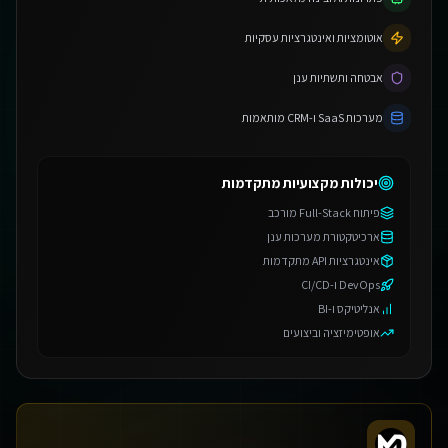
אוטומציות ואינטגרציות עסקיות
אבטחה ותשתיות ענן
מערכות SaaS ו-CRM מותאמות
יכולות מקצועיות מתקדמות
פיתוח Full-Stack מורכב
ארכיטקטורת מערכות ענן
אינטגרציות API מתקדמות
DevOps ו-CI/CD
אנליטיקס ו-BI
אופטימיזציה וביצועים