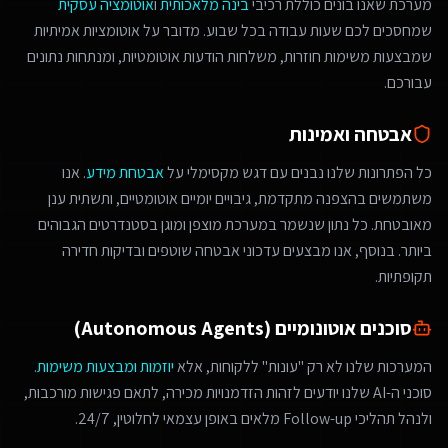
מערכת שאנו בונים כוללת רכיבי
בינה מלאכותית
ו
אוטומציה עסקית
שמחסכים לכם שעות עבודה בכל שבוע. מדובר על אוטומציות אמיתיות
שמבצעות משימות חוזרות, משלחות הודעות אוטומטיות, ומנתחות נתונים
עבורכם.
אבטחה ואמינות
כל הפתרונות שלנו נבנים עם דגש מקסימלי על
אבטחת מידע
. אנו
משתמשים בהצפנה מתקדמת, גיבויים יומיים אוטומטיים, ותשתית ענן
מאובטחת. כל נתון שנשמר במערכת מוצפן ומוגן בסטנדרטים הגבוהים
ביותר. בנוסף, אנו מבצעים עדכוני אבטחה שוטפים ובדיקות חדירה
תקופתיות.
סוכנים אוטונומיים (Autonomous Agents)
המערכות שלנו לא רק "עונות" ללקוחות, אלא
יוזמות ומבצעות משימות
.
סוכני ה-AI שלנו יודעים לזהות הזדמנויות מכירה, לתאם פגישות מורכבות,
ולנהל תהליכי Follow-up מלאים באופן עצמאי לחלוטין, 24/7.