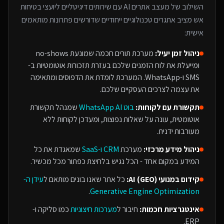
השילוב של
מעצב אתרים AI
עם
שירותים דיגיטליים ליועצי בטיחות
אש
מציב אתגרים טכנולוגיים ייחודיים שדורשים פתרונות מותאמים
אישית:
ניהול זמן יעיל:
מערכת תורים חכמה שמונעת no-shows
ומייעלת את לוח הזמנים שלכם בעזרת תזכורות אוטומטיות ב-
SMS ו-WhatsApp. המערכת לומדת את הדפוסים ומתאימה
את עצמה לצרכים העסקיים שלכם.
תקשורת עם לקוחות:
בוט WhatsApp AI
שמנהל תקשורת
אוטומטית, עונה על שאלות נפוצות, ומעדכן לקוחות ללא
מעורבות ידנית.
ניהול מידע מרכזי:
מערכת
CRM ו-SaaS
שמאגדת את כל
המידע במקום אחד - הכל נגיש בלחיצת כפתור מכל מכשיר.
קידום במנועי AI (GEO):
כל אתר שאנו בונים מותאם ל
עידן ה-
.
Generative Engine Optimization
אינטגרציות חכמות:
חיבור ל
מערכות חיצוניות
כמו סליקה ו-
ERP.