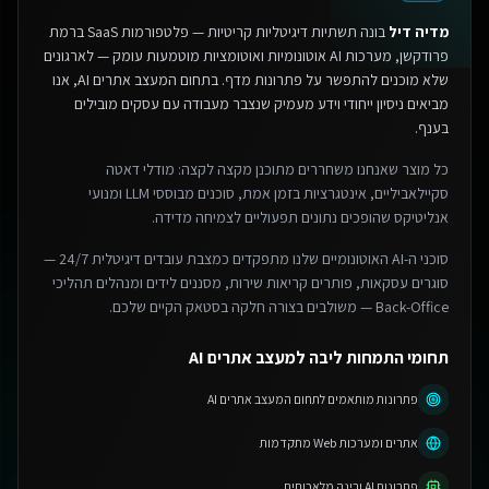
מדיה דיל
בונה תשתיות דיגיטליות קריטיות — פלטפורמות SaaS ברמת
פרודקשן, מערכות AI אוטונומיות ואוטומציות מוטמעות עומק — לארגונים
שלא מוכנים להתפשר על פתרונות מדף.
בתחום המעצב אתרים AI, אנו
מביאים ניסיון ייחודי וידע מעמיק שנצבר מעבודה עם עסקים מובילים
בענף.
כל מוצר שאנחנו משחררים מתוכנן מקצה לקצה: מודלי דאטה
סקיילאביליים, אינטגרציות בזמן אמת, סוכנים מבוססי LLM ומנועי
אנליטיקס שהופכים נתונים תפעוליים לצמיחה מדידה.
סוכני ה-AI האוטונומיים שלנו מתפקדים כמצבת עובדים דיגיטלית 24/7 —
סוגרים עסקאות, פותרים קריאות שירות, מסננים לידים ומנהלים תהליכי
Back-Office — משולבים בצורה חלקה בסטאק הקיים שלכם.
תחומי התמחות ליבה למעצב אתרים AI
פתרונות מותאמים לתחום המעצב אתרים AI
אתרים ומערכות Web מתקדמות
פתרונות AI ובינה מלאכותית