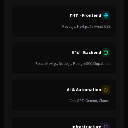
Frontend - חזית
React.js, Next.js, Tailwind CSS
Backend - שרת
React/Next.js, Node.js, PostgreSQL/Supabase
AI & Automation
ChatGPT, Gemini, Claude
Infrastructure