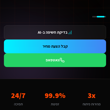
ידום בגוגל AI — שירות קידום בגוגל AI מתקדם
ידום ב-ChatGPT — שירות קידום ב-ChatGPT מתקדם
תאמת אתרים ו-SaaS למנועי חיפוש — שירות התאמת אתרים ו-SaaS למנועי חיפוש מתקדם
תונים ומספרים
3 מהירות פיתוח
בדיקת חשיפה ב-AI
99.9 זמינות
24/ תמיכה
אלות נפוצות על
מעצב אתרים AI
קבל הצעת מחיר
אם יש עלויות נוספות מעבר לפיתוח?
עלות כוללת את הפיתוח, העלייה לאוויר וההדרכה. בנוסף יש עלות חודשית של אחסון ותחזוקה (החל מ-250₪/חודש) הכוללת גיבויים, עדכוני אבטחה ותמיכה טכנית. עבור שירותים דיגיטליים ליו
וואטסאפ
מה זמן לוקח לפתח מעצב אתרים AI לשירותים דיגיטליים ליועצי בטיחות אש?
כות תהליך פיתוח מואץ עם AI ותשתית מוכנה מראש אנו מפתחים מהר פי 3 מפיתוח רגיל. אתר תדמית: 1-2 שבועות, חנות אונליין: 3-4 שבועות, מערכת ניהול SaaS: 4-8 שבועות. שירותים דיגיטליים ליועצי בטיחות אש בראש העין יכולים לצפות לתהליך חלק עם אבני דרך ברורות.
אם יש לכם ניסיון עם שירותים דיגיטליים ליועצי בטיחות אש בראש העין?
ן, אנו עובדים עם עסקים בראש העין ומכירים את השוק המקומי. ראש העין נחשבת לשוק אינטנסיבית מבחינת מעצב אתרים AI. עם מדד אימוץ דיגיטלי של 85% באזור, יש כאן פוטנציאל לעסקים שמשלבים טכנולוגיה חדשנית. הטרנד המקומי של "בנייה ושירותים חדשים" מהווה הזד
ה האתגר הדיגיטלי המרכזי של שירותים דיגיטליים ליועצי בטיחות אש בראש העי
3x
99.9%
אתגר המרכזי בראש העין הוא "תחבורה ונגישות". מעצב אתרים AI בראש העין דורש הבנה של השוק הצעיר ומתחדש והתאמה לזוגות צעירים. האתגר של "תחבורה ונגישות" הופך ליתרון כשמשלבים פתרון מותאם. אנו בונים פתרונות שהופכים את האתגר הזה ליתרון תחרותי באמצעות טכנולוגיה חכמה.
24/7
יך מתבצע קידום האתר בגוגל (SEO)?
מהירות פיתוח
זמינות
תמיכה
 אתר שאנו בונים מותאם ל-SEO ולמנועי AI כמו ChatGPT ו-Gemini. עבור שירותים דיגיטליים ליועצי בטיחות אש בראש העין אנו מיישמים: מבנה URL סמנטי, Schema markup מותאם, תוכן ייחודי לכל עמוד, ואופטימיזציה טכנית מתקדמת שמבטיחה דירוג גבוה.