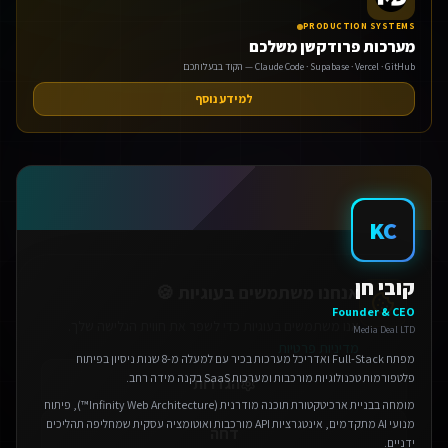
PRODUCTION SYSTEMS
מערכות פרודקשן משלכם
Claude Code · Supabase · Vercel · GitHub — הקוד בבעלותכם
למידע נוסף
אנחנו משתמשים בעוגיות 🍪
KC
אנו משתמשים בעוגיות כדי לשפר את חווית הגלישה שלך.
מדיניות פרטיות
הגדרות
קובי חן
Founder & CEO
Media Deal LTD
דחה
מפתח Full-Stack ואדריכל מערכות בכיר עם למעלה מ-8 שנות ניסיון בפיתוח
פלטפורמות טכנולוגיות מורכבות ומערכות SaaS בקנה מידה רחב.
אישור הכל
מומחה בבניית ארכיטקטורת תוכנה מודרנית (Infinity Web Architecture™), פיתוח
מנועי AI מתקדמים, אינטגרציות API מורכבות ואוטומציה עסקית שמחליפה תהליכים
ידניים.