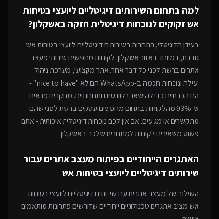
למה בתחום ה
שירותים דיגיטליים ליועצי בטיחות
אש
זקוקים לנוכחות דיגיטלית חזקה
באשקלון
?
בעידן הדיגיטלי, התחרות ב
שירותים דיגיטליים ליועצי בטיחות אש
גוברת, במיוחד
באזור אשקלון
. לקוחות מחפשים שירותי
מעצב
אתרים
ברשת לפני כל דבר אחר. אתר מקצועי, מערכת ניהול
יעילה ונוכחות חכמה ב-WhatsApp הם לא "nice to have" -
הם הכרחיים כדי להישאר רלוונטיים ותחרותיים. מחקרים מראים
ש-93% מהלקוחות בתחום מחפשים עסקים ברשת לפני שהם
מתקשרים או מגיעים. אם אין לכם נוכחות דיגיטלית איכותית - אתם
פשוט משאירים לקוחות למתחרים
שלכם באשקלון
.
האתגרים הייחודיים בפיתוח
מעצב אתרים
עבור
שירותים דיגיטליים ליועצי בטיחות אש
השילוב של
מעצב אתרים
עם
שירותים דיגיטליים ליועצי בטיחות
אש
מציב אתגרים טכנולוגיים ייחודיים שדורשים פתרונות מותאמים
אישית: