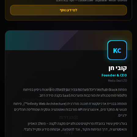
Claude Code · Supabase · Vercel · GitHub — הקוד בבעלותכם
למידע נוסף
KC
אנחנו משתמשים בעוגיות 🍪
קובי חן
אנו משתמשים בעוגיות כדי לשפר את חווית הגלישה שלך.
Founder & CEO
מדיניות פרטיות
Media Deal LTD
הגדרות
מפתח Full-Stack ואדריכל מערכות בכיר עם למעלה מ-8 שנות ניסיון בפיתוח
פלטפורמות טכנולוגיות מורכבות ומערכות SaaS בקנה מידה רחב.
דחה
מומחה בבניית ארכיטקטורת תוכנה מודרנית (Infinity Web Architecture™), פיתוח
מנועי AI מתקדמים, אינטגרציות API מורכבות ואוטומציה עסקית שמחליפה תהליכים
ידניים.
אישור הכל
בעל ניסיון עשיר בהובלת פרויקטים טכנולוגיים מקצה לקצה – משלב האפיון
והאסטרטגיה, דרך הפיתוח והקוד, ועד להטמעה, אבטחת מידע וסקייל גלובלי.