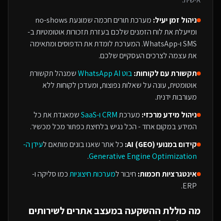
ניהול זמן יעיל:
מערכת תורים חכמה שמונעת no-shows
ומייעלת את לוח הזמנים שלכם בעזרת תזכורות אוטומטיות ב-
SMS ו-WhatsApp. המערכת לומדת את הדפוסים ומתאימה
את עצמה לצרכים העסקיים שלכם.
תקשורת עם לקוחות:
בוט WhatsApp AI
שמנהל תקשורת
אוטומטית, עונה על שאלות נפוצות, ומעדכן לקוחות ללא
מעורבות ידנית.
ניהול מידע מרכזי:
מערכת
CRM ו-SaaS
שמאגדת את כל
המידע במקום אחד - הכל נגיש בלחיצת כפתור מכל מכשיר.
קידום במנועי AI (GEO):
כל אתר שאנו בונים מותאם ל
עידן ה-
.
Generative Engine Optimization
אינטגרציות חכמות:
חיבור ל
מערכות חיצוניות
כמו סליקה ו-
ERP.
מה כוללת ההשקעה ב
מעצב אתרים
ל
שירותים