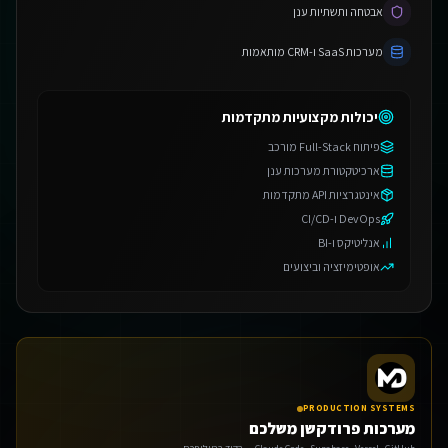
אבטחה ותשתיות ענן
מערכות SaaS ו-CRM מותאמות
יכולות מקצועיות מתקדמות
פיתוח Full-Stack מורכב
ארכיטקטורת מערכות ענן
אינטגרציות API מתקדמות
DevOps ו-CI/CD
אנליטיקס ו-BI
אופטימיזציה וביצועים
PRODUCTION SYSTEMS
מערכות פרודקשן משלכם