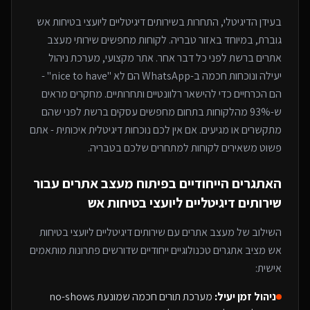
בעידן הדיגיטלי, התחרות ב
שירותים דיגיטליים ליועצי בטיחות אש
גוברת, במיוחד
באזור טבריה
. לקוחות מחפשים שירותי
מעצב
אתרים
ברשת לפני כל דבר אחר. אתר מקצועי, מערכת ניהול
יעילה ונוכחות חכמה ב-WhatsApp הם לא "nice to have" -
הם הכרחיים כדי להישאר רלוונטיים ותחרותיים. מחקרים מראים
ש-93% מהלקוחות בתחום מחפשים עסקים ברשת לפני שהם
מתקשרים או מגיעים. אם אין לכם נוכחות דיגיטלית איכותית - אתם
פשוט משאירים לקוחות למתחרים
שלכם בטבריה
.
האתגרים הייחודיים בפיתוח
מעצב אתרים
עבור
שירותים דיגיטליים ליועצי בטיחות אש
השילוב של
מעצב אתרים
עם
שירותים דיגיטליים ליועצי בטיחות
אש
מציב אתגרים טכנולוגיים ייחודיים שדורשים פתרונות מותאמים
אישית:
ניהול זמן יעיל:
מערכת תורים חכמה שמונעת no-shows