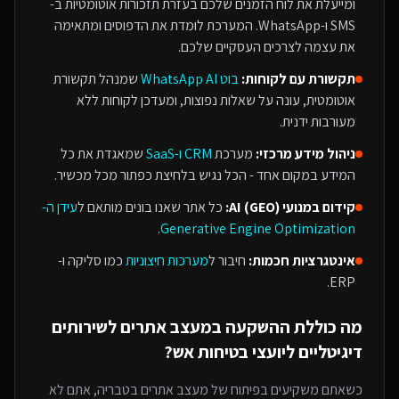
ומייעלת את לוח הזמנים שלכם בעזרת תזכורות אוטומטיות ב-
SMS ו-WhatsApp. המערכת לומדת את הדפוסים ומתאימה
את עצמה לצרכים העסקיים שלכם.
תקשורת עם לקוחות:
בוט WhatsApp AI
שמנהל תקשורת
אוטומטית, עונה על שאלות נפוצות, ומעדכן לקוחות ללא
מעורבות ידנית.
ניהול מידע מרכזי:
מערכת
CRM ו-SaaS
שמאגדת את כל
המידע במקום אחד - הכל נגיש בלחיצת כפתור מכל מכשיר.
קידום במנועי AI (GEO):
כל אתר שאנו בונים מותאם ל
עידן ה-
.
Generative Engine Optimization
אינטגרציות חכמות:
חיבור ל
מערכות חיצוניות
כמו סליקה ו-
ERP.
מה כוללת ההשקעה ב
מעצב אתרים
ל
שירותים
דיגיטליים ליועצי בטיחות אש
?
כשאתם משקיעים בפיתוח של
מעצב אתרים
בטבריה
, אתם לא