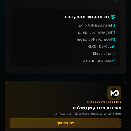
יכולות מקצועיות מתקדמות
פיתוח Full-Stack מורכב
ארכיטקטורת מערכות ענן
אינטגרציות API מתקדמות
DevOps ו-CI/CD
אנליטיקס ו-BI
אופטימיזציה וביצועים
PRODUCTION SYSTEMS
מערכות פרודקשן משלכם
Claude Code · Supabase · Vercel · GitHub — הקוד בבעלותכם
למידע נוסף