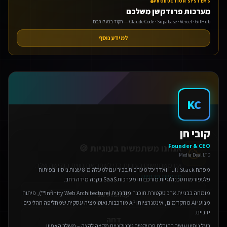
PRODUCTION SYSTEMS
מערכות פרודקשן משלכם
Claude Code · Supabase · Vercel · GitHub — הקוד בבעלותכם
למידע נוסף
אנחנו משתמשים בעוגיות 🍪
KC
אנו משתמשים בעוגיות כדי לשפר את חווית הגלישה שלך.
מדיניות פרטיות
קובי חן
הגדרות
Founder & CEO
Media Deal LTD
דחה
מפתח Full-Stack ואדריכל מערכות בכיר עם למעלה מ-8 שנות ניסיון בפיתוח
פלטפורמות טכנולוגיות מורכבות ומערכות SaaS בקנה מידה רחב.
אישור הכל
מומחה בבניית ארכיטקטורת תוכנה מודרנית (Infinity Web Architecture™), פיתוח
מנועי AI מתקדמים, אינטגרציות API מורכבות ואוטומציה עסקית שמחליפה תהליכים
ידניים.
בעל ניסיון עשיר בהובלת פרויקטים טכנולוגיים מקצה לקצה – משלב האפיון