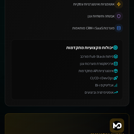
אוטומציות ואינטגרציות עסקיות
אבטחה ותשתיות ענן
מערכות SaaS ו-CRM מותאמות
יכולות מקצועיות מתקדמות
פיתוח Full-Stack מורכב
ארכיטקטורת מערכות ענן
אינטגרציות API מתקדמות
DevOps ו-CI/CD
אנליטיקס ו-BI
אופטימיזציה וביצועים