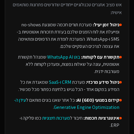
אש
מציב אתגרים טכנולוגיים ייחודיים שדורשים פתרונות מותאמים
אישית:
ניהול זמן יעיל:
מערכת תורים חכמה שמונעת no-shows
ומייעלת את לוח הזמנים שלכם בעזרת תזכורות אוטומטיות ב-
SMS ו-WhatsApp. המערכת לומדת את הדפוסים ומתאימה
את עצמה לצרכים העסקיים שלכם.
תקשורת עם לקוחות:
בוט WhatsApp AI
שמנהל תקשורת
אוטומטית, עונה על שאלות נפוצות, ומעדכן לקוחות ללא
מעורבות ידנית.
ניהול מידע מרכזי:
מערכת
CRM ו-SaaS
שמאגדת את כל
המידע במקום אחד - הכל נגיש בלחיצת כפתור מכל מכשיר.
קידום במנועי AI (GEO):
כל אתר שאנו בונים מותאם ל
עידן ה-
.
Generative Engine Optimization
אינטגרציות חכמות:
חיבור ל
מערכות חיצוניות
כמו סליקה ו-
ERP.