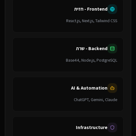
Frontend - חזית
React.js, Next.js, Tailwind CSS
Backend - שרת
Base44, Node.js, PostgreSQL
AI & Automation
ChatGPT, Gemini, Claude
Infrastructure