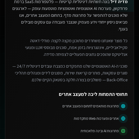
מדיה דיל
בונה תשתיות דיגיטליות קריטיות — פלטפורמות SaaS ברמת
פרודקשן, מערכות AI אוטונומיות ואוטומציות מוטמעות עומק — לארגונים
שלא מוכנים להתפשר על פתרונות מדף.
בתחום המעצב אתרים, אנו
מביאים ניסיון ייחודי וידע מעמיק שנצבר מעבודה עם עסקים מובילים
בענף.
כל מוצר שאנחנו משחררים מתוכנן מקצה לקצה: מודלי דאטה
סקיילאביליים, אינטגרציות בזמן אמת, סוכנים מבוססי LLM ומנועי
אנליטיקס שהופכים נתונים תפעוליים לצמיחה מדידה.
סוכני ה-AI האוטונומיים שלנו מתפקדים כמצבת עובדים דיגיטלית 24/7 —
סוגרים עסקאות, פותרים קריאות שירות, מסננים לידים ומנהלים תהליכי
Back-Office — משולבים בצורה חלקה בסטאק הקיים שלכם.
תחומי התמחות ליבה למעצב אתרים
פתרונות מותאמים לתחום המעצב אתרים
אתרים ומערכות Web מתקדמות
פתרונות AI ובינה מלאכותית