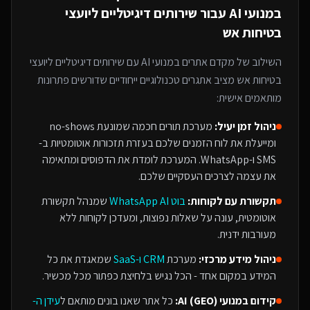
במנועי AI
עבור
שירותים דיגיטליים ליועצי
בטיחות אש
השילוב של
מקדם אתרים במנועי AI
עם
שירותים דיגיטליים ליועצי
בטיחות אש
מציב אתגרים טכנולוגיים ייחודיים שדורשים פתרונות
מותאמים אישית:
ניהול זמן יעיל:
מערכת תורים חכמה שמונעת no-shows
ומייעלת את לוח הזמנים שלכם בעזרת תזכורות אוטומטיות ב-
SMS ו-WhatsApp. המערכת לומדת את הדפוסים ומתאימה
את עצמה לצרכים העסקיים שלכם.
תקשורת עם לקוחות:
בוט WhatsApp AI
שמנהל תקשורת
אוטומטית, עונה על שאלות נפוצות, ומעדכן לקוחות ללא
מעורבות ידנית.
ניהול מידע מרכזי:
מערכת
CRM ו-SaaS
שמאגדת את כל
המידע במקום אחד - הכל נגיש בלחיצת כפתור מכל מכשיר.
קידום במנועי AI (GEO):
כל אתר שאנו בונים מותאם ל
עידן ה-