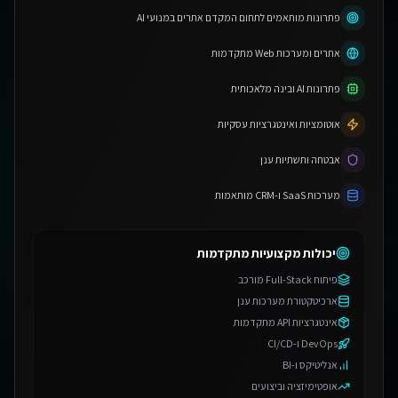
פתרונות מותאמים לתחום המקדם אתרים במנועי AI
אתרים ומערכות Web מתקדמות
פתרונות AI ובינה מלאכותית
אוטומציות ואינטגרציות עסקיות
אבטחה ותשתיות ענן
מערכות SaaS ו-CRM מותאמות
יכולות מקצועיות מתקדמות
פיתוח Full-Stack מורכב
ארכיטקטורת מערכות ענן
אינטגרציות API מתקדמות
DevOps ו-CI/CD
אנליטיקס ו-BI
אופטימיזציה וביצועים