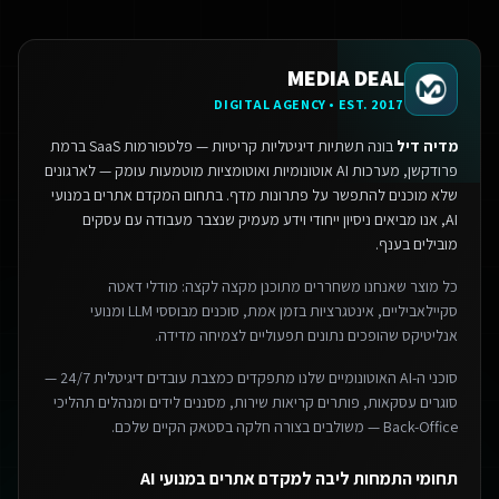
MEDIA DEAL
DIGITAL AGENCY • EST. 2017
מדיה דיל
בונה תשתיות דיגיטליות קריטיות — פלטפורמות SaaS ברמת
פרודקשן, מערכות AI אוטונומיות ואוטומציות מוטמעות עומק — לארגונים
שלא מוכנים להתפשר על פתרונות מדף.
בתחום המקדם אתרים במנועי
AI, אנו מביאים ניסיון ייחודי וידע מעמיק שנצבר מעבודה עם עסקים
מובילים בענף.
כל מוצר שאנחנו משחררים מתוכנן מקצה לקצה: מודלי דאטה
סקיילאביליים, אינטגרציות בזמן אמת, סוכנים מבוססי LLM ומנועי
אנליטיקס שהופכים נתונים תפעוליים לצמיחה מדידה.
סוכני ה-AI האוטונומיים שלנו מתפקדים כמצבת עובדים דיגיטלית 24/7 —
סוגרים עסקאות, פותרים קריאות שירות, מסננים לידים ומנהלים תהליכי
Back-Office — משולבים בצורה חלקה בסטאק הקיים שלכם.
תחומי התמחות ליבה למקדם אתרים במנועי AI