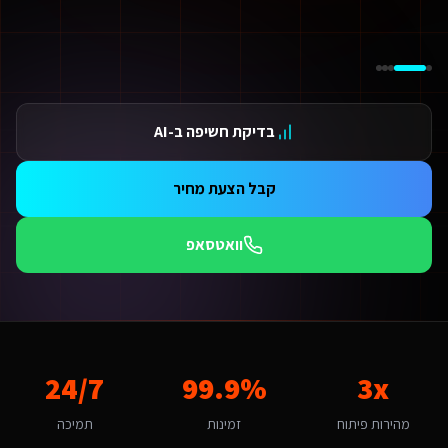
ידום בגוגל AI — שירות קידום בגוגל AI מתקדם
ידום ב-ChatGPT — שירות קידום ב-ChatGPT מתקדם
תאמת אתרים ו-SaaS למנועי חיפוש — שירות התאמת אתרים ו-SaaS למנועי חיפוש מתקדם
תונים ומספרים
3 מהירות פיתוח
בדיקת חשיפה ב-AI
99.9 זמינות
24/ תמיכה
אלות נפוצות על
מקדם אתרים במנועי AI
קבל הצעת מחיר
אם אפשר לפרוס את התשלום?
החלט. אנו מציעים מסלולי תשלום גמישים: תשלום חד-פעמי עם הנחה, או פריסה ל-3-6 תשלומים. לשירותים דיגיטליים ליועצי בטיחות אש גדולים בבית שמש יש גם אפשרות לתשלום חודשי מבוסס שי
וואטסאפ
מה זמן לוקח לפתח מקדם אתרים במנועי AI לשירותים דיגיטליים ליועצי בטיחות אש?
ות פלטפורמת Base44 אנו מפתחים מהר פי 3 מפיתוח רגיל. אתר תדמית: 1-2 שבועות, חנות אונליין: 3-4 שבועות, מערכת ניהול SaaS: 4-8 שבועות. שירותים דיגיטליים ליועצי בטיחות אש בבית שמש יכולים לצפות לתהליך חלק עם אבני דרך ברורות.
מה חשוב שמקדם אתרים במנועי AI יותאם לבית שמש?
ית שמש היא עיר בינונית עם אופי קהילתי ומתחרד. הקהל המקומי של משפחות בר
אם יש לכם ניסיון עם שירותים דיגיטליים ליועצי בטיחות אש בבית שמש?
3x
99.9%
24/7
ן, אנו עובדים עם עסקים בבית שמש ומכירים את השוק המקומי. בית שמש נחשבת לשוק בינונית מבחינת מקדם אתרים במנועי AI. עם מדד אימוץ דיגיטלי של 50% באזור, יש כאן פוטנציאל לעסקים שמשלבים טכנולוגיה חדשנית. הטרנד המקומי של "שירותים לקהילה ולבית" מהווה 
יזו טכנולוגיה אתם משתמשים עבור מקדם אתרים במנועי AI?
מהירות פיתוח
זמינות
תמיכה
ו בונים על פלטפורמת Base44 עם React, PostgreSQL ו-AI. עבור שירותים דיגיטליים ליועצי בטיחות אש בבית שמש זה אומר: מהירות טעינה גבוהה, אבטחה ברמת Enterprise, ממשק בעברית מלאה, וסוכני AI חכמים שמייעלים תהליכים 24/7.