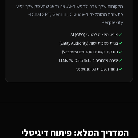
הלקוחות שלך עברו לחפש ב-AI. אנו נדאג שהעסק שלך יופיע
כתשובה המומלצת ב-ChatGPT, Gemini, Claude ו-
Perplexity.
אופטימיזציה למנועי AI (GEO)
בניית סמכות ישות (Entity Authority)
הזרקת וקטורים סמנטיים (Vectors)
יצירת אזכורים ב-Data Sets של LLMs
ניטור תשובות AI וסנטימנט
המדריך המלא: פיתוח דיגיטלי