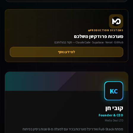
PRODUCTION SYSTEMS
מערכות פרודקשן משלכם
Claude Code · Supabase · Vercel · GitHub — הקוד בבעלותכם
למידע נוסף
KC
קובי חן
Founder & CEO
Media Deal LTD
מפתח Full-Stack ואדריכל מערכות בכיר עם למעלה מ-8 שנות ניסיון בפיתוח