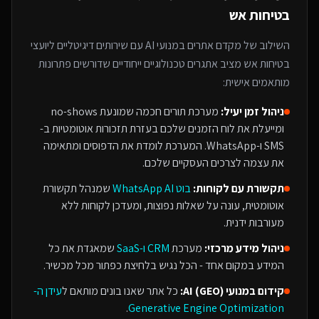
בטיחות אש
השילוב של
מקדם אתרים במנועי AI
עם
שירותים דיגיטליים ליועצי
בטיחות אש
מציב אתגרים טכנולוגיים ייחודיים שדורשים פתרונות
מותאמים אישית:
ניהול זמן יעיל:
מערכת תורים חכמה שמונעת no-shows
ומייעלת את לוח הזמנים שלכם בעזרת תזכורות אוטומטיות ב-
SMS ו-WhatsApp. המערכת לומדת את הדפוסים ומתאימה
את עצמה לצרכים העסקיים שלכם.
תקשורת עם לקוחות:
בוט WhatsApp AI
שמנהל תקשורת
אוטומטית, עונה על שאלות נפוצות, ומעדכן לקוחות ללא
מעורבות ידנית.
ניהול מידע מרכזי:
מערכת
CRM ו-SaaS
שמאגדת את כל
המידע במקום אחד - הכל נגיש בלחיצת כפתור מכל מכשיר.
קידום במנועי AI (GEO):
כל אתר שאנו בונים מותאם ל
עידן ה-
.
Generative Engine Optimization