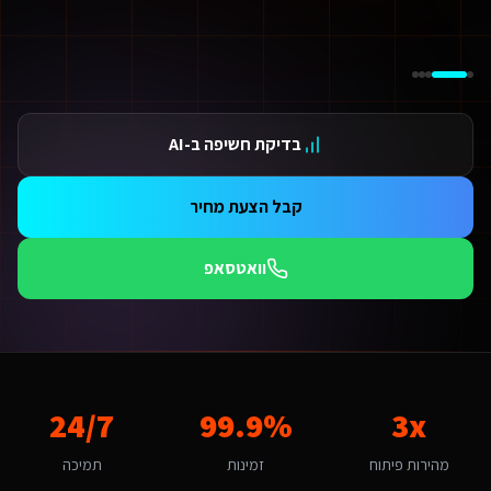
ידום בגוגל AI — שירות קידום בגוגל AI מתקדם
ידום ב-ChatGPT — שירות קידום ב-ChatGPT מתקדם
תאמת אתרים ו-SaaS למנועי חיפוש — שירות התאמת אתרים ו-SaaS למנועי חיפוש מתקדם
תונים ומספרים
3 מהירות פיתוח
בדיקת חשיפה ב-AI
99.9 זמינות
24/ תמיכה
אלות נפוצות על
מקדם אתרים במנועי AI
קבל הצעת מחיר
מה עולה מקדם אתרים במנועי AI לשירותים דיגיטליים ליועצי בטיחות אש בג'לג'וליה?
חיר למקדם אתרים במנועי AI לשירותים דיגיטליים ליועצי בטיחות אש בג'לג'וליה מותאם להיקף הפרויקט. אתר תדמית מתחיל מ-6,000₪, חנות אונליין מ-8,000₪, מערכת SaaS מ-12,000₪. בג'לג'וליה התחרות אינטנסיבית ולכן חשוב להשקיע בפתרון איכותי שיבלוט. צרו קשר להצעת מחיר מדויקת.
וואטסאפ
מה זמן לוקח לפתח מקדם אתרים במנועי AI לשירותים דיגיטליים ליועצי בטיחות אש?
ות פלטפורמת Base44 אנו מפתחים מהר פי 3 מפיתוח רגיל. אתר תדמית: 1-2 שבועות, חנות אונליין: 3-4 שבועות, מערכת ניהול SaaS: 4-8 שבועות. שירותים דיגיטליים ליועצי בטיחות אש בג'לג'וליה יכולים לצפות לתהליך חלק עם אבני דרך ברורות.
ה האתגר הדיגיטלי המרכזי של שירותים דיגיטליים ליועצי בטיחות אש בג'לג'וליה
אתגר המרכזי בג'לג'וליה הוא "שימור נאמנות לקוחות בעידן של תחרות ארצית". מקדם אתרים במנועי AI בג'לג'וליה דורש הבנה של השוק הקהילתי ומקומי והתאמה למשפחות ותושבי האזור. האתגר של "שימור נאמנות לקוחות בעידן של תחרות ארצית" הופך ליתרון כשמשלבים פתרון מותאם. אנו בו
מה חשוב שמקדם אתרים במנועי AI יותאם לג'לג'וליה?
3x
99.9%
24/7
'לג'וליה היא עיר עם אופי קהילתי ומקומי. הקהל המקומי של משפחות ותושבי האז
אם המערכת תומכת באוטומציות ו-AI?
מהירות פיתוח
זמינות
תמיכה
החלט. כל מערכת שאנו בונים לשירותים דיגיטליים ליועצי בטיחות אש כוללת אוטומציות מובנות: תזכורות אוטומטיות, בוט WhatsApp חכם, ניתוח נתונים בזמן אמת ודוחות אוטומטיים. ר