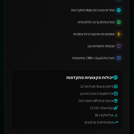
אתרים ומערכות Web מתקדמות
פתרונות AI ובינה מלאכותית
אוטומציות ואינטגרציות עסקיות
אבטחה ותשתיות ענן
מערכות SaaS ו-CRM מותאמות
יכולות מקצועיות מתקדמות
פיתוח Full-Stack מורכב
ארכיטקטורת מערכות ענן
אינטגרציות API מתקדמות
DevOps ו-CI/CD
אנליטיקס ו-BI
אופטימיזציה וביצועים