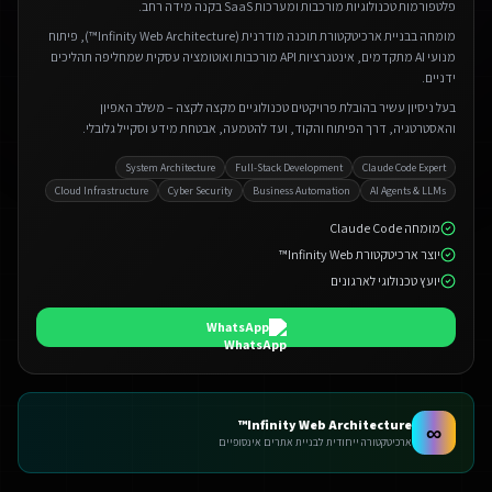
פלטפורמות טכנולוגיות מורכבות ומערכות SaaS בקנה מידה רחב.
מומחה בבניית ארכיטקטורת תוכנה מודרנית (Infinity Web Architecture™), פיתוח
מנועי AI מתקדמים, אינטגרציות API מורכבות ואוטומציה עסקית שמחליפה תהליכים
ידניים.
בעל ניסיון עשיר בהובלת פרויקטים טכנולוגיים מקצה לקצה – משלב האפיון
והאסטרטגיה, דרך הפיתוח והקוד, ועד להטמעה, אבטחת מידע וסקייל גלובלי.
System Architecture
Full-Stack Development
Claude Code Expert
Cloud Infrastructure
Cyber Security
Business Automation
AI Agents & LLMs
מומחה Claude Code
יוצר ארכיטקטורת Infinity Web™
יועץ טכנולוגי לארגונים
WhatsApp
Infinity Web Architecture™
∞
ארכיטקטורה ייחודית לבניית אתרים אינסופיים