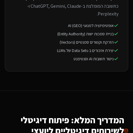
כתשובה המומלצת ב-ChatGPT, Gemini, Claude ו-
Perplexity.
אופטימיזציה למנועי AI (GEO)
בניית סמכות ישות (Entity Authority)
הזרקת וקטורים סמנטיים (Vectors)
יצירת אזכורים ב-Data Sets של LLMs
ניטור תשובות AI וסנטימנט
המדריך המלא: פיתוח דיגיטלי
ל
שירותים דיגיטליים ליועצי