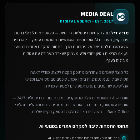
MEDIA DEAL
DIGITAL AGENCY • EST. 2017
מדיה דיל
בונה תשתיות דיגיטליות קריטיות — פלטפורמות SaaS ברמת
פרודקשן, מערכות AI אוטונומיות ואוטומציות מוטמעות עומק — לארגונים
שלא מוכנים להתפשר על פתרונות מדף.
בתחום המקדם אתרים במנועי
AI, אנו מביאים ניסיון ייחודי וידע מעמיק שנצבר מעבודה עם עסקים
מובילים בענף.
כל מוצר שאנחנו משחררים מתוכנן מקצה לקצה: מודלי דאטה
סקיילאביליים, אינטגרציות בזמן אמת, סוכנים מבוססי LLM ומנועי
אנליטיקס שהופכים נתונים תפעוליים לצמיחה מדידה.
סוכני ה-AI האוטונומיים שלנו מתפקדים כמצבת עובדים דיגיטלית 24/7 —
סוגרים עסקאות, פותרים קריאות שירות, מסננים לידים ומנהלים תהליכי
Back-Office — משולבים בצורה חלקה בסטאק הקיים שלכם.
תחומי התמחות ליבה למקדם אתרים במנועי AI
פתרונות מותאמים לתחום המקדם אתרים במנועי AI