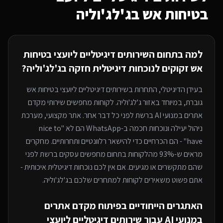
בטיחות אש
בג'לג'וליה
למה בתחום ה
שירותים דיגיטליים ליועצי בטיחות
אש
זקוקים לנוכחות דיגיטלית חזקה
בג'לג'וליה
?
בעידן הדיגיטלי, התחרות ב
שירותים דיגיטליים ליועצי בטיחות אש
גוברת, במיוחד
באזור ג'לג'וליה
. לקוחות מחפשים שירותי
מקדם
אתרים במנועי AI
ברשת לפני כל דבר אחר. אתר מקצועי, מערכת
ניהול יעילה ונוכחות חכמה ב-WhatsApp הם לא "nice to
have" - הם הכרחיים כדי להישאר רלוונטיים ותחרותיים. מחקרים
מראים ש-93% מהלקוחות בתחום מחפשים עסקים ברשת לפני
שהם מתקשרים או מגיעים. אם אין לכם נוכחות דיגיטלית איכותית -
אתם פשוט משאירים לקוחות למתחרים
שלכם בג'לג'וליה
.
האתגרים הייחודיים בפיתוח
מקדם אתרים
במנועי AI
עבור
שירותים דיגיטליים ליועצי