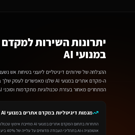
ה ההבדל בין מקדם אתרים במנועי AI שלכם לפתרונות אחרים לשירותים דיגיטליים ליועצי בטיחות אש?
נחנו לא מציעים תבניות מוכנות. כל מערכת נבנית מאפס עבור שירותים דיגיטליים ליועצי בטיחות אש בכוכב י
אם המערכת מותאמת למובייל?
ל הפתרונות שלנו נבנים ב-Mobile First. בכוכב יאיר, 85% מהפניות מגיעות מהנייד, ולכן חווית המובייל היא בראש סדר העדיפויות. המערכת תיראה ותעבוד מצוין בכל מכשיר.
מה עולה פרויקט
מקדם אתרים במנועי AI
?
תר תדמית מקצועי — החל מ-6,000₪. חנות אונליין — החל מ-8,000₪. מערכת SaaS מותאמת — החל מ-12,000₪. בוט וואטסאפ AI — החל מ-4,500₪.
יתרונות השירות ל
מקדם 
מה זמן לוקח לפתח?
במנועי AI
ר בסיסי: 1-2 שבועות. חנות אונליין: 3-4 שבועות. מערכת SaaS: 4-8 שבועות. אוטומציה: 3-5 ימים.
הליך העבודה
נייה ראשונית — מספרים לנו על הצרכים והחזון שלכם
ההצלחה של שירותים דיגיטליים ליועצי בטיחות אש נשענת
פיון — מגדירים יחד את הדרישות והפתרון המושלם
יתוח — צוות המומחים שלנו מפתח את המערכת על פלטפורמת Base44
ה-מקדם אתרים במנועי AI שלנו מאפשרים ל
לייה לאוויר — משיקים ומלווים אתכם להצלחה
המתחרים מאחור בעזרת טכנולוגיות מתקדמות וסוכני AI.
מה לבחור במדיה דיל?
יה דיל היא בית פיתוח AI מוביל בישראל המתמחה בפתרונות דיגיטליים מותאמים אישית על פלטפורמת Base44. פיתוח מהיר פי 3, אבטחה ברמת Enterprise, תמיכה מלאה בוואטסאפ וגיבויים יומיים אוטומטיים.
ירותים קשורים
מגמות דיגיטליות ב
מקדם אתרים במנועי AI
ל
ניית אתר תדמית
לשירותים דיגיטליים ליועצי בטיחות אש
בכוכב יאיר
חנות אונליין
ל
ירות זמין באזור
כוכב יאיר
והסביבה. מדיה דיל — תוצרת הארץ 9, תל אביב. טלפון: 050-831-2222.
התחרות בתחום ה
מקדם אתרים במנועי AI
מחייבת אימוץ טכנולו
ף הבית
>
ספריית המקצועות
> שירותים דיגיטליים ליועצי בטיחות אש
>
מקדם אתר
אוטומציה ו