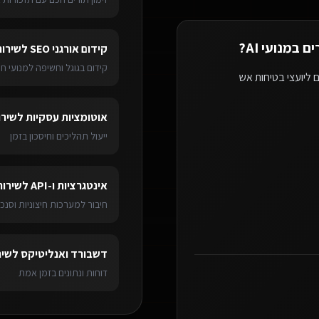
 במנועי AI
?
קידום אורגני SEO
ל
שירות
קידום בגוגל וחשיפה למנועי חי
 ליועצי בטיחות אש
אוטומציות עסקיות
ל
שירו
ייעול תהליכים וחיסכון בזמן
אינטגרציות ו-API
ל
שירות
חיבור למערכות חיצוניות וסנכר
דשבורד ואנליטיקס
ל
שיר
דוחות ונתונים בזמן אמת