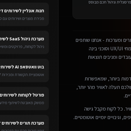
רסונלית וניהול חכם מבוסס
חנות אונליין
ל
שירותים די
מכירת מוצרים ושירותים עם ס
מערכת ניהול SaaS
ל
שיר
ים ומערכות - אנחנו שותפים
ניהול לקוחות, פרויקטים ומש
עסקיים אמיתיים. הצוות שלנו כולל מפתחים מנוסים, מומחי UX/UI וסוכני בינה
בדים ומניבים תוצאות
בוט וואטסאפ AI
ל
שירותי
אוטומציית תקשורת ומכירות 24/7
מות ביותר, שמאפשרות
ערכת שלכם תעלה לאוויר מהר יותר,
פורטל לקוחות
ל
שירותים 
ים.
ממשק מאובטח לשיתוף מידע 
ויר. כל לקוח מקבל גישה
ם, וגיבויים יומיים אוטומטיים.
מערכת תורים
ל
שירותים ד
זימון תורים חכם עם תזכורות 