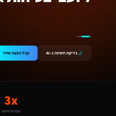
ידום בגוגל AI — שירות קידום בגוגל AI מתקדם
ידום ב-ChatGPT — שירות קידום ב-ChatGPT מתקדם
תאמת אתרים ו-SaaS למנועי חיפוש — שירות התאמת אתרים ו-SaaS למנועי חיפוש מתקדם
תונים ומספרים
3 מהירות פיתוח
99.9 זמינות
24/ תמיכה
אלות נפוצות על
מקדם אתרים במנועי AI
בדיקת חשיפה ב-AI
קבל הצעת מחיר
אם יש עלויות נוספות מעבר לפיתוח?
עלות כוללת את הפיתוח, העלייה לאוויר וההדרכה. בנוסף יש עלות חודשית של אחסון ותחזוקה (החל מ-250₪/חודש) הכוללת גיבויים, עדכוני אבטחה ותמיכה טכנית. עבור שירותים דיגיטליים ליוע
מה זמן לוקח לפתח מקדם אתרים במנועי AI לשירותים דיגיטליים ליועצי בטיחות אש?
ות פלטפורמת Base44 אנו מפתחים מהר פי 3 מפיתוח רגיל. אתר תדמית: 1-2 שבועות, חנות אונליין: 3-4 שבועות, מערכת ניהול SaaS: 4-8 שבועות. שירותים דיגיטליים ליועצי בטיחות אש בכוכב יאיר יכולים לצפות לתהליך חלק עם אבני דרך ברורות.
אם יש לכם ניסיון עם שירותים דיגיטליים ליועצי בטיחות אש בכוכב יאיר?
ן, אנו עובדים עם עסקים בכוכב יאיר ומכירים את השוק המקומי. בהיותה עיר עם אופי קהילתי ומקומי, כוכב יאיר מציעה הזדמנויות ייחודיות למקדם אתרים במנועי AI. קהל היעד של משפחות ותושבי האזור מ
ה האתגר הדיגיטלי המרכזי של שירותים דיגיטליים ליועצי בטיחות אש בכוכב יאי
3x
אתגר המרכזי בכוכב יאיר הוא "שימור נאמנות לקוחות בעידן של תחרות ארצית". מקדם אתרים במנועי AI בכוכב יאיר דורש הבנה של השוק הקהילתי ומקומי והתאמה למשפחות ותושבי האזור. האתגר של "שימור נאמנות לקוחות בעידן של תחרות ארצית" הופך ליתרון כשמשלבים פתרון מותאם. אנו 
יך מתבצע קידום האתר בגוגל (SEO)?
 אתר שאנו בונים מותאם ל-SEO ולמנועי AI כמו ChatGPT ו-Gemini. עבור שירותים דיגיטליים ליועצי בטיחות אש בכוכב יאיר אנו מיישמים: מבנה URL סמנטי, Schema markup מותאם, תוכן ייחודי לכל עמוד, ואופטימיזציה טכנית מתקדמת שמבטיחה דירוג גבוה.
מהירות פיתוח