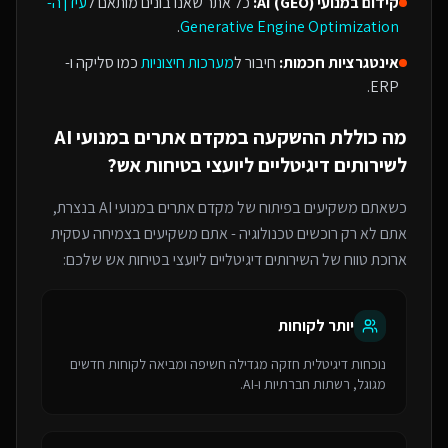
קידום במנועי AI (GEO):
כל אתר שאנו בונים מותאם ל
עידן ה-
.
Generative Engine Optimization
אינטגרציות חכמות:
חיבור ל
מערכות חיצוניות
כמו סליקה ו-
ERP.
מה כוללת ההשקעה ב
מקדם אתרים במנועי AI
ל
שירותים דיגיטליים ליועצי בטיחות אש
?
כשאתם משקיעים בפיתוח של
מקדם אתרים במנועי AI
בנצרת
,
אתם לא רק רוכשים טכנולוגיה - אתם משקיעים בצמיחה עסקית
ארוכת טווח של ה
שירותים דיגיטליים ליועצי בטיחות אש
שלכם:
יותר לקוחות
נוכחות דיגיטלית חזקה מגדילה חשיפה ומביאה לקוחות חדשים
מגוגל, רשתות חברתיות ו-AI.