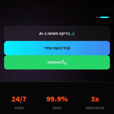
ידום בגוגל AI — שירות קידום בגוגל AI מתקדם
ידום ב-ChatGPT — שירות קידום ב-ChatGPT מתקדם
תאמת אתרים ו-SaaS למנועי חיפוש — שירות התאמת אתרים ו-SaaS למנועי חיפוש מתקדם
תונים ומספרים
3 מהירות פיתוח
בדיקת חשיפה ב-AI
99.9 זמינות
24/ תמיכה
אלות נפוצות על
מקדם אתרים במנועי AI
קבל הצעת מחיר
אם אפשר לפרוס את התשלום?
החלט. אנו מציעים מסלולי תשלום גמישים: תשלום חד-פעמי עם הנחה, או פריסה ל-3-6 תשלומים. לשירותים דיגיטליים ליועצי בטיחות אש גדולים בנצרת יש גם אפשרות לתשלום חודשי מבוסס שי
וואטסאפ
מה זמן לוקח לפתח מקדם אתרים במנועי AI לשירותים דיגיטליים ליועצי בטיחות אש?
ות פלטפורמת Base44 אנו מפתחים מהר פי 3 מפיתוח רגיל. אתר תדמית: 1-2 שבועות, חנות אונליין: 3-4 שבועות, מערכת ניהול SaaS: 4-8 שבועות. שירותים דיגיטליים ליועצי בטיחות אש בנצרת יכולים לצפות לתהליך חלק עם אבני דרך ברורות.
מה חשוב שמקדם אתרים במנועי AI יותאם לנצרת?
צרת היא עיר קטנה-בינונית עם אופי היסטורי ותרבותי. הקהל המקומי של תיירים 
אם יש לכם ניסיון עם שירותים דיגיטליים ליועצי בטיחות אש בנצרת?
3x
99.9%
24/7
ן, אנו עובדים עם עסקים בנצרת ומכירים את השוק המקומי. בהיותה עיר קטנה-בינונית עם אופי היסטורי ותרבותי, נצרת מציעה הזדמנויות ייחודיות למקדם אתרים במנועי AI. קהל היעד של תיירים ותו
יזו טכנולוגיה אתם משתמשים עבור מקדם אתרים במנועי AI?
מהירות פיתוח
זמינות
תמיכה
ו בונים על פלטפורמת Base44 עם React, PostgreSQL ו-AI. עבור שירותים דיגיטליים ליועצי בטיחות אש בנצרת זה אומר: מהירות טעינה גבוהה, אבטחה ברמת Enterprise, ממשק בעברית מלאה, וסוכני AI חכמים שמייעלים תהליכים 24/7.