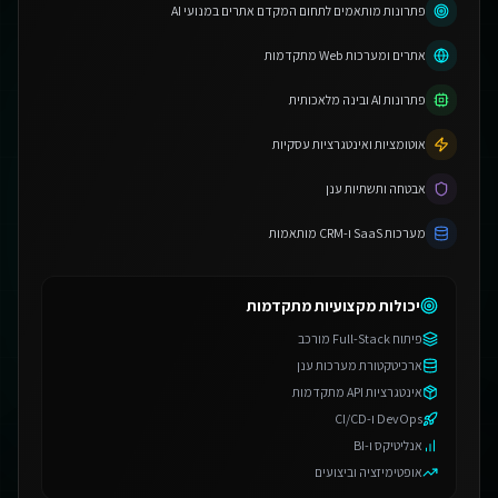
פתרונות מותאמים לתחום המקדם אתרים במנועי AI
אתרים ומערכות Web מתקדמות
פתרונות AI ובינה מלאכותית
אוטומציות ואינטגרציות עסקיות
אבטחה ותשתיות ענן
מערכות SaaS ו-CRM מותאמות
יכולות מקצועיות מתקדמות
פיתוח Full-Stack מורכב
ארכיטקטורת מערכות ענן
אינטגרציות API מתקדמות
DevOps ו-CI/CD
אנליטיקס ו-BI
אופטימיזציה וביצועים