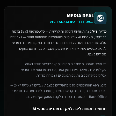
MEDIA DEAL
DIGITAL AGENCY • EST. 2017
מדיה דיל
בונה תשתיות דיגיטליות קריטיות — פלטפורמות SaaS ברמת
פרודקשן, מערכות AI אוטונומיות ואוטומציות מוטמעות עומק — לארגונים
שלא מוכנים להתפשר על פתרונות מדף.
בתחום המקדם אתרים במנועי
AI, אנו מביאים ניסיון ייחודי וידע מעמיק שנצבר מעבודה עם עסקים
מובילים בענף.
כל מוצר שאנחנו משחררים מתוכנן מקצה לקצה: מודלי דאטה
סקיילאביליים, אינטגרציות בזמן אמת, סוכנים מבוססי LLM ומנועי
אנליטיקס שהופכים נתונים תפעוליים לצמיחה מדידה.
סוכני ה-AI האוטונומיים שלנו מתפקדים כמצבת עובדים דיגיטלית 24/7 —
סוגרים עסקאות, פותרים קריאות שירות, מסננים לידים ומנהלים תהליכי
Back-Office — משולבים בצורה חלקה בסטאק הקיים שלכם.
תחומי התמחות ליבה למקדם אתרים במנועי AI