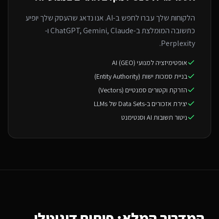
הלקוחות שלך עברו לחפש ב-AI. אנו נדאג שהעסק שלך יופיע
כתשובה המומלצת ב-ChatGPT, Gemini, Claude ו-
Perplexity.
אופטימיזציה למנועי AI (GEO)
בניית סמכות ישות (Entity Authority)
הזרקת וקטורים סמנטיים (Vectors)
יצירת אזכורים ב-Data Sets של LLMs
ניטור תשובות AI וסנטימנט
המדריך המלא: פיתוח דיגיטלי