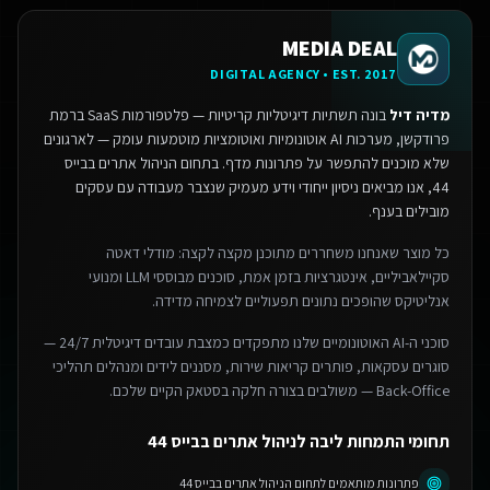
MEDIA DEAL
DIGITAL AGENCY • EST. 2017
מדיה דיל
בונה תשתיות דיגיטליות קריטיות — פלטפורמות SaaS ברמת
פרודקשן, מערכות AI אוטונומיות ואוטומציות מוטמעות עומק — לארגונים
שלא מוכנים להתפשר על פתרונות מדף.
בתחום הניהול אתרים בבייס
44, אנו מביאים ניסיון ייחודי וידע מעמיק שנצבר מעבודה עם עסקים
מובילים בענף.
כל מוצר שאנחנו משחררים מתוכנן מקצה לקצה: מודלי דאטה
סקיילאביליים, אינטגרציות בזמן אמת, סוכנים מבוססי LLM ומנועי
אנליטיקס שהופכים נתונים תפעוליים לצמיחה מדידה.
סוכני ה-AI האוטונומיים שלנו מתפקדים כמצבת עובדים דיגיטלית 24/7 —
סוגרים עסקאות, פותרים קריאות שירות, מסננים לידים ומנהלים תהליכי
Back-Office — משולבים בצורה חלקה בסטאק הקיים שלכם.
תחומי התמחות ליבה לניהול אתרים בבייס 44
פתרונות מותאמים לתחום הניהול אתרים בבייס 44