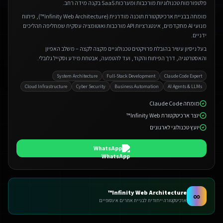
פלטפורמות טכנולוגיות מורכבות ומערכות SaaS בקנה מידה רחב.
מומחה בבניית ארכיטקטורת תוכנה מודרנית (Infinity Web Architecture™), פיתוח
מנועי AI מתקדמים, אינטגרציות API מורכבות ואוטומציה עסקית שמחליפה תהליכים
ידניים.
בעל ניסיון עשיר בהובלת פרויקטים טכנולוגיים מקצה לקצה – משלב האפיון
והאסטרטגיה, דרך הפיתוח והקוד, ועד להטמעה, אבטחת מידע וסקייל גלובלי.
System Architecture
Full-Stack Development
Claude Code Expert
Cloud Infrastructure
Cyber Security
Business Automation
AI Agents & LLMs
מומחה Claude Code
יוצר ארכיטקטורת Infinity Web™
יועץ טכנולוגי לארגונים
WhatsApp
Infinity Web Architecture™
∞
ארכיטקטורה ייחודית לבניית אתרים אינסופיים