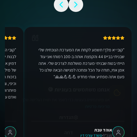
"
קובי יא מלך! תשמע לקחת את המערכת הנוכחית שלי
"
קובי היק
שבניתי בבייס 44 והקפצת אותה ב-100 רמות! ואני עוד
לבנות יכו
אנחנו משתמשים בעוגיות 🍪
הייתי בטוח שבניתי מערכת מושלמת לצרכים שלי. אתה
דמיון אפשר
אנו משתמשים בעוגיות כדי לשפר את חווית הגלישה שלך.
אמן אחי, תודה על הכל ומחכה לפגישה הבאה שלנו כל
של מיליונ
מדיניות פרטיות
פעם אתה מפתיע אותי מחדש 💪💪💪🙏🙏
"
בזכות המע
וכיפי, ובע
הגדרות
מיותרות. ת
ואדם עם לב
דחה
אישור הכל
אוהד טבת
אלר
מנכ"ל
משרד עורכי דין
מנכ