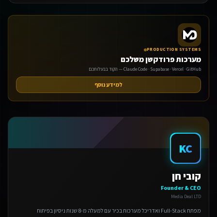
PRODUCTION SYSTEMS
מערכות פרודקשן משלכם
Claude Code · Supabase · Vercel · GitHub — הקוד בבעלותכם
למידע נוסף
KC
קובי חן
Founder & CEO
Media Deal LTD
מפתח Full-Stack ואדריכל מערכות בכיר עם למעלה מ-8 שנות ניסיון בפיתוח