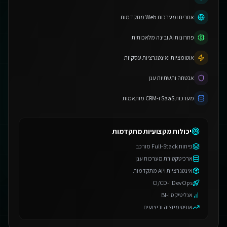
אתרים ומערכות Web מתקדמות
פתרונות AI ובינה מלאכותית
אוטומציות ואינטגרציות עסקיות
אבטחה ותשתיות ענן
מערכות SaaS ו-CRM מותאמות
יכולות מקצועיות מתקדמות
פיתוח Full-Stack מורכב
ארכיטקטורת מערכות ענן
אינטגרציות API מתקדמות
DevOps ו-CI/CD
אנליטיקס ו-BI
אופטימיזציה וביצועים