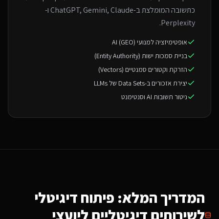
כתשובה המומלצת ב-ChatGPT, Gemini, Claude ו-
Perplexity.
אופטימיזציה למנועי AI (GEO)
בניית סמכות ישות (Entity Authority)
הזרקת וקטורים סמנטיים (Vectors)
יצירת אזכורים ב-Data Sets של LLMs
ניטור תשובות AI וסנטימנט
המדריך המלא: פיתוח דיגיטלי
ל
שירותים דיגיטליים ליועצי