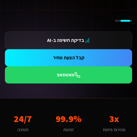
ידום בגוגל AI — שירות קידום בגוגל AI מתקדם
ידום ב-ChatGPT — שירות קידום ב-ChatGPT מתקדם
תאמת אתרים ו-SaaS למנועי חיפוש — שירות התאמת אתרים ו-SaaS למנועי חיפוש מתקדם
תונים ומספרים
3 מהירות פיתוח
בדיקת חשיפה ב-AI
99.9 זמינות
24/ תמיכה
אלות נפוצות על
ניהול אתרים בבייס 44
קבל הצעת מחיר
מה עולה ניהול אתרים בבייס 44 לשירותים דיגיטליים ליועצי בטיחות אש בקריית אתא?
חיר לניהול אתרים בבייס 44 לשירותים דיגיטליים ליועצי בטיחות אש בקריית אתא מותאם להיקף הפרויקט. אתר תדמית מתחיל מ-6,000₪, חנות אונליין מ-8,000₪, מערכת SaaS מ-12,000₪. בקריית אתא התחרות אינטנסיבית ולכן חשוב להשקיע בפתרון איכותי שיבלוט. צרו קשר להצעת מחיר מדויקת.
וואטסאפ
מה זמן לוקח לפתח ניהול אתרים בבייס 44 לשירותים דיגיטליים ליועצי בטיחות אש?
ות פלטפורמת Base44 אנו מפתחים מהר פי 3 מפיתוח רגיל. אתר תדמית: 1-2 שבועות, חנות אונליין: 3-4 שבועות, מערכת ניהול SaaS: 4-8 שבועות. שירותים דיגיטליים ליועצי בטיחות אש בקריית אתא יכולים לצפות לתהליך חלק עם אבני דרך ברורות.
ה האתגר הדיגיטלי המרכזי של שירותים דיגיטליים ליועצי בטיחות אש בקריית א
אתגר המרכזי בקריית אתא הוא "שימור נאמנות לקוחות בעידן של תחרות ארצית". ניהול אתרים בבייס 44 בקריית אתא דורש הבנה של השוק הקהילתי ומקומי והתאמה למשפחות ותושבי האזור. האתגר של "שימור נאמנות לקוחות בעידן של תחרות ארצית" הופך ליתרון כשמשלבים פתרון מותאם. אנו בונ
מה חשוב שניהול אתרים בבייס 44 יותאם לקריית אתא?
3x
99.9%
24/7
ריית אתא היא עיר עם אופי קהילתי ומקומי. הקהל המקומי של משפחות ותושבי הא
אם המערכת תומכת באוטומציות ו-AI?
מהירות פיתוח
זמינות
תמיכה
החלט. כל מערכת שאנו בונים לשירותים דיגיטליים ליועצי בטיחות אש כוללת אוטומציות מובנות: תזכורות אוטומטיות, בוט WhatsApp חכם, ניתוח נתונים בזמן אמת ודוחות אוטומטיים. ר