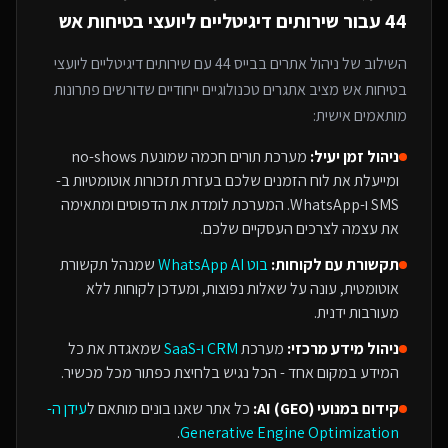
44
עבור
שירותים דיגיטליים ליועצי בטיחות אש
השילוב של
ניהול אתרים בבייס 44
עם
שירותים דיגיטליים ליועצי
בטיחות אש
מציב אתגרים טכנולוגיים ייחודיים שדורשים פתרונות
מותאמים אישית:
ניהול זמן יעיל:
מערכת תורים חכמה שמונעת no-shows
ומייעלת את לוח הזמנים שלכם בעזרת תזכורות אוטומטיות ב-
SMS ו-WhatsApp. המערכת לומדת את הדפוסים ומתאימה
את עצמה לצרכים העסקיים שלכם.
תקשורת עם לקוחות:
בוט WhatsApp AI
שמנהל תקשורת
אוטומטית, עונה על שאלות נפוצות, ומעדכן לקוחות ללא
מעורבות ידנית.
ניהול מידע מרכזי:
מערכת
CRM ו-SaaS
שמאגדת את כל
המידע במקום אחד - הכל נגיש בלחיצת כפתור מכל מכשיר.
קידום במנועי AI (GEO):
כל אתר שאנו בונים מותאם ל
עידן ה-
.
Generative Engine Optimization