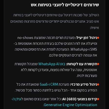
שירותים דיגיטליים ליועצי בטיחות אש
השילוב של
סוכנות דיגיטל
עם
שירותים דיגיטליים ליועצי בטיחות
אש
מציב אתגרים טכנולוגיים ייחודיים שדורשים פתרונות מותאמים
אישית:
ניהול זמן יעיל:
מערכת תורים חכמה שמונעת no-shows
ומייעלת את לוח הזמנים שלכם בעזרת תזכורות אוטומטיות ב-
SMS ו-WhatsApp. המערכת לומדת את הדפוסים ומתאימה
את עצמה לצרכים העסקיים שלכם.
תקשורת עם לקוחות:
בוט WhatsApp AI
שמנהל תקשורת
אוטומטית, עונה על שאלות נפוצות, ומעדכן לקוחות ללא
מעורבות ידנית.
ניהול מידע מרכזי:
מערכת
CRM ו-SaaS
שמאגדת את כל
המידע במקום אחד - הכל נגיש בלחיצת כפתור מכל מכשיר.
קידום במנועי AI (GEO):
כל אתר שאנו בונים מותאם ל
עידן ה-
.
Generative Engine Optimization