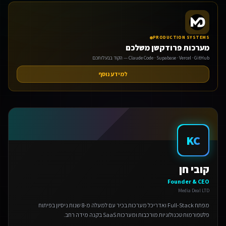
PRODUCTION SYSTEMS
מערכות פרודקשן משלכם
Claude Code · Supabase · Vercel · GitHub — הקוד בבעלותכם
למידע נוסף
אנחנו משתמשים בעוגיות 🍪
אנו משתמשים בעוגיות כדי לשפר את חווית הגלישה שלך.
מדיניות פרטיות
KC
הגדרות
קובי חן
דחה
Founder & CEO
Media Deal LTD
אישור הכל
מפתח Full-Stack ואדריכל מערכות בכיר עם למעלה מ-8 שנות ניסיון בפיתוח
פלטפורמות טכנולוגיות מורכבות ומערכות SaaS בקנה מידה רחב.