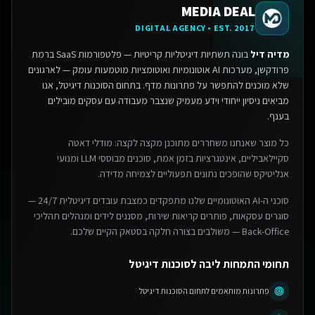
MEDIA DEAL
DIGITAL AGENCY • EST. 2017
מדיה דיל
בונה תשתיות דיגיטליות קריטיות — פלטפורמות SaaS ברמת
פרודקשן, מערכות AI אוטונומיות ואוטומציות מוטמעות עומק — לארגונים
שלא מוכנים להתפשר על פתרונות מדף.
בתחום הסוכנות דיגיטל, אנו
מביאים ניסיון ייחודי וידע מעמיק שנצבר מעבודה עם עסקים מובילים
בענף.
כל מוצר שאנחנו משחררים מתוכנן מקצה לקצה: מודלי דאטה
סקיילאביליים, אינטגרציות בזמן אמת, סוכנים מבוססי LLM ומנועי
אנליטיקס שהופכים נתונים תפעוליים לצמיחה מדידה.
סוכני ה-AI האוטונומיים שלנו מתפקדים כמצבת עובדים דיגיטלית 24/7 —
סוגרים עסקאות, פותרים קריאות שירות, מסננים לידים ומנהלים תהליכי
Back-Office — משולבים בצורה חלקה בסטאק הקיים שלכם.
תחומי התמחות ליבה לסוכנות דיגיטל
פתרונות מותאמים לתחום הסוכנות דיגיטל