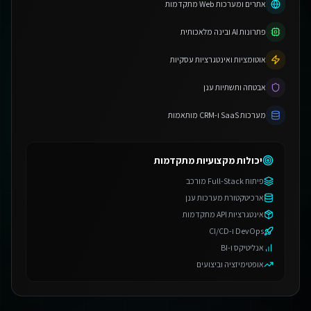
אתרים ומערכות Web מתקדמות
פתרונות AI ובינה מלאכותית
אוטומציות ואינטגרציות עסקיות
אבטחה ותשתיות ענן
מערכות SaaS ו-CRM מותאמות
יכולות מקצועיות מתקדמות
פיתוח Full-Stack מורכב
ארכיטקטורת מערכות ענן
אינטגרציות API מתקדמות
DevOps ו-CI/CD
אנליטיקס ו-BI
אופטימיזציה וביצועים