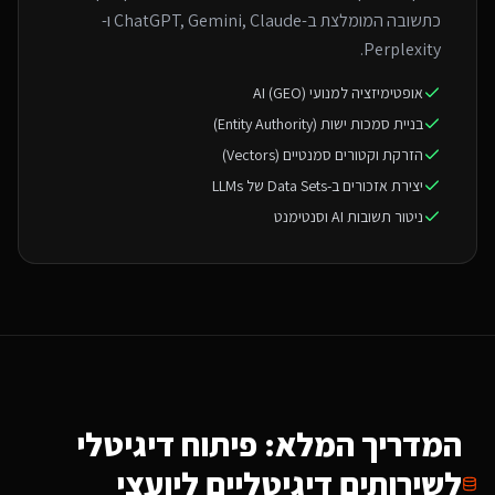
כתשובה המומלצת ב-ChatGPT, Gemini, Claude ו-
Perplexity.
אופטימיזציה למנועי AI (GEO)
בניית סמכות ישות (Entity Authority)
הזרקת וקטורים סמנטיים (Vectors)
יצירת אזכורים ב-Data Sets של LLMs
ניטור תשובות AI וסנטימנט
המדריך המלא: פיתוח דיגיטלי
ל
שירותים דיגיטליים ליועצי