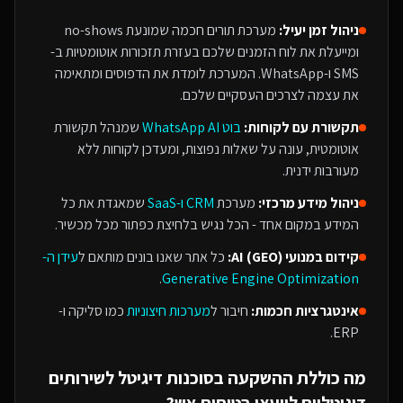
ניהול זמן יעיל:
מערכת תורים חכמה שמונעת no-shows
ומייעלת את לוח הזמנים שלכם בעזרת תזכורות אוטומטיות ב-
SMS ו-WhatsApp. המערכת לומדת את הדפוסים ומתאימה
את עצמה לצרכים העסקיים שלכם.
תקשורת עם לקוחות:
בוט WhatsApp AI
שמנהל תקשורת
אוטומטית, עונה על שאלות נפוצות, ומעדכן לקוחות ללא
מעורבות ידנית.
ניהול מידע מרכזי:
מערכת
CRM ו-SaaS
שמאגדת את כל
המידע במקום אחד - הכל נגיש בלחיצת כפתור מכל מכשיר.
קידום במנועי AI (GEO):
כל אתר שאנו בונים מותאם ל
עידן ה-
.
Generative Engine Optimization
אינטגרציות חכמות:
חיבור ל
מערכות חיצוניות
כמו סליקה ו-
ERP.
מה כוללת ההשקעה ב
סוכנות דיגיטל
ל
שירותים