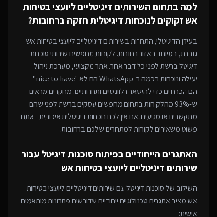
למה בתחום ה
שירותים דיגיטליים ליועצי בטיחות
אש
זקוקים לנוכחות דיגיטלית חזקה
ברחובות
?
בעידן הדיגיטלי, התחרות ב
שירותים דיגיטליים ליועצי בטיחות אש
גוברת, במיוחד
באזור רחובות
. לקוחות מחפשים שירותי
סוכנות
דיגיטל
ברשת לפני כל דבר אחר. אתר מקצועי, מערכת ניהול
יעילה ונוכחות חכמה ב-WhatsApp הם לא "nice to have" -
הם הכרחיים כדי להישאר רלוונטיים ותחרותיים. מחקרים מראים
ש-93% מהלקוחות בתחום מחפשים עסקים ברשת לפני שהם
מתקשרים או מגיעים. אם אין לכם נוכחות דיגיטלית איכותית - אתם
פשוט משאירים לקוחות למתחרים
שלכם ברחובות
.
האתגרים הייחודיים בפיתוח
סוכנות דיגיטל
עבור
שירותים דיגיטליים ליועצי בטיחות אש
השילוב של
סוכנות דיגיטל
עם
שירותים דיגיטליים ליועצי בטיחות
אש
מציב אתגרים טכנולוגיים ייחודיים שדורשים פתרונות מותאמים
אישית: