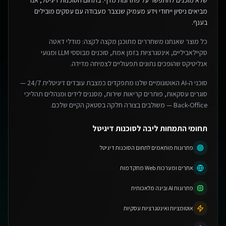
שלא מוכנים להתפשר על פתרונות מדף.
בתחום הסוכנות דיגיטל, אנו
מביאים ניסיון ייחודי וידע מעמיק שנצבר מעבודה עם עסקים מובילים
בענף.
כל מוצר שאנחנו משחררים מתוכנן מקצה לקצה: מודלי דאטה
סקיילאביליים, אינטגרציות בזמן אמת, סוכנים מבוססי LLM ומנועי
אנליטיקס שהופכים נתונים תפעוליים לצמיחה מדידה.
סוכני ה-AI האוטונומיים שלנו מתפקדים כמצבת עובדים דיגיטלית 24/7 —
סוגרים עסקאות, פותרים קריאות שירות, מסננים לידים ומנהלים תהליכי
Back-Office — משולבים בצורה חלקה בסטאק הקיים שלכם.
תחומי התמחות ליבה לסוכנות דיגיטל
פתרונות מותאמים לתחום הסוכנות דיגיטל
אתרים ומערכות Web מתקדמות
פתרונות AI ובינה מלאכותית
אוטומציות ואינטגרציות עסקיות