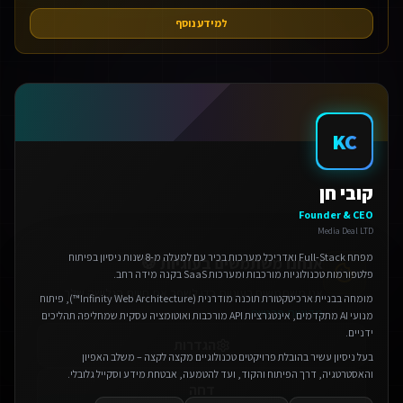
למידע נוסף
KC
אנחנו משתמשים בעוגיות 🍪
קובי חן
אנו משתמשים בעוגיות כדי לשפר את חווית הגלישה שלך.
Founder & CEO
מדיניות פרטיות
Media Deal LTD
הגדרות
מפתח Full-Stack ואדריכל מערכות בכיר עם למעלה מ-8 שנות ניסיון בפיתוח
פלטפורמות טכנולוגיות מורכבות ומערכות SaaS בקנה מידה רחב.
דחה
מומחה בבניית ארכיטקטורת תוכנה מודרנית (Infinity Web Architecture™), פיתוח
מנועי AI מתקדמים, אינטגרציות API מורכבות ואוטומציה עסקית שמחליפה תהליכים
ידניים.
אישור הכל
בעל ניסיון עשיר בהובלת פרויקטים טכנולוגיים מקצה לקצה – משלב האפיון
והאסטרטגיה, דרך הפיתוח והקוד, ועד להטמעה, אבטחת מידע וסקייל גלובלי.