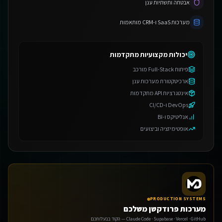
אבטחה ותשתיות ענן
מערכות SaaS ו-CRM מותאמות
יכולות מקצועיות מתקדמות
פיתוח Full-Stack מורכב
ארכיטקטורת מערכות ענן
אינטגרציות API מתקדמות
DevOps ו-CI/CD
אנליטיקס ו-BI
אופטימיזציה וביצועים
PRODUCTION SYSTEMS
מערכות פרודקשן משלכם
Claude Code · Supabase · Vercel · GitHub — הקוד בבעלותכם