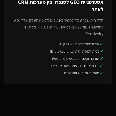
אסטרטגיית GEO ל
סנכרון בין מערכות CRM
לאתר
הלקוחות שלך עברו לחפש ב-AI. אנו נדאג שהעסק שלך יופיע
כתשובה המומלצת ב-ChatGPT, Gemini, Claude ו-
Perplexity.
אופטימיזציה למנועי AI (GEO)
בניית סמכות ישות (Entity Authority)
הזרקת וקטורים סמנטיים (Vectors)
יצירת אזכורים ב-Data Sets של LLMs
ניטור תשובות AI וסנטימנט