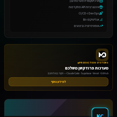
ארכיטקטורת מערכות ענן
אינטגרציות API מתקדמות
DevOps ו-CI/CD
אנליטיקס ו-BI
אופטימיזציה וביצועים
PRODUCTION SYSTEMS
מערכות פרודקשן משלכם
Claude Code · Supabase · Vercel · GitHub — הקוד בבעלותכם
למידע נוסף
KC