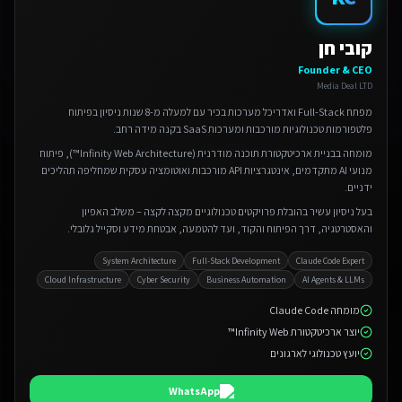
קובי חן
Founder & CEO
Media Deal LTD
מפתח Full-Stack ואדריכל מערכות בכיר עם למעלה מ-8 שנות ניסיון בפיתוח
פלטפורמות טכנולוגיות מורכבות ומערכות SaaS בקנה מידה רחב.
מומחה בבניית ארכיטקטורת תוכנה מודרנית (Infinity Web Architecture™), פיתוח
מנועי AI מתקדמים, אינטגרציות API מורכבות ואוטומציה עסקית שמחליפה תהליכים
ידניים.
בעל ניסיון עשיר בהובלת פרויקטים טכנולוגיים מקצה לקצה – משלב האפיון
והאסטרטגיה, דרך הפיתוח והקוד, ועד להטמעה, אבטחת מידע וסקייל גלובלי.
System Architecture
Full-Stack Development
Claude Code Expert
Cloud Infrastructure
Cyber Security
Business Automation
AI Agents & LLMs
מומחה Claude Code
יוצר ארכיטקטורת Infinity Web™
יועץ טכנולוגי לארגונים
WhatsApp