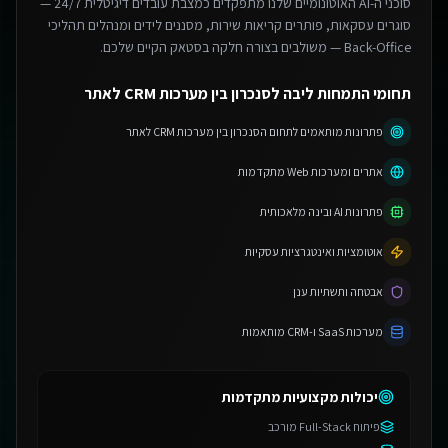
סוכני ה-AI האוטונומיים שלנו מתפקדים כמצבת עובדים דיגיטלית 24/7 —
סוגרים עסקאות, פותרים קריאות שירות, מסננים לידים ומנהלים תהליכי
Back-Office — משולבים בצורה חלקה בסטאק הקיים שלכם.
תחומי התמחות ליבה לסנכרון בין מערכות CRM לאתר
פתרונות מותאמים לתחום הסנכרון בין מערכות CRM לאתר
אתרים ומערכות Web מתקדמות
פתרונות AI ובינה מלאכותית
אוטומציות ואינטגרציות עסקיות
אבטחה ותשתיות ענן
מערכות SaaS ו-CRM מותאמות
יכולות מקצועיות מתקדמות
פיתוח Full-Stack מורכב