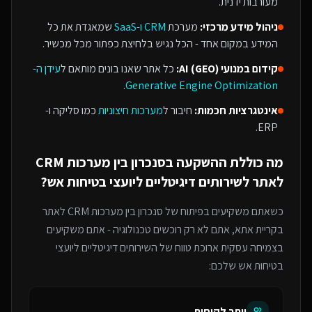
מעורבות ידנית.
ניהול מידע מרכזי:
מערכת
CRM ו-SaaS
שמאגדת את כל
המידע במקום אחד - הכל נגיש בלחיצת כפתור מכל מכשיר.
קידום במנועי AI (GEO):
כל אתר שאנו בונים מותאם ל
עידן ה-
.
Generative Engine Optimization
אינטגרציות חכמות:
חיבור ל
מערכות חיצוניות
כמו סליקה ו-
ERP.
מה כוללת ההשקעה ב
סנכרון בין מערכות CRM
לאתר
ל
שירותים דיגיטליים ליועצי בטיחות אש
?
כשאתם משקיעים בפיתוח של
סנכרון בין מערכות CRM לאתר
בקריית אתא
, אתם לא רק רוכשים טכנולוגיה - אתם משקיעים
בצמיחה עסקית ארוכת טווח של ה
שירותים דיגיטליים ליועצי
בטיחות אש
שלכם:
יותר לקוחות