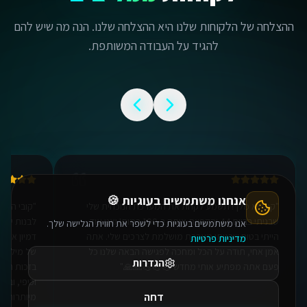
ההצלחה של הלקוחות שלנו היא ההצלחה שלנו. הנה מה שיש להם
להגיד על העבודה המשותפת.
אנחנו משתמשים בעוגיות 🍪
אנו משתמשים בעוגיות כדי לשפר את חווית הגלישה שלך.
מדיניות פרטיות
הגדרות
"
קובי יא מלך! תשמע לקחת את המערכת הנוכחית שלי
"
קובי היק
שבניתי בבייס 44 והקפצת אותה ב-100 רמות! ואני עוד
לבנות יכו
דחה
הייתי בטוח שבניתי מערכת מושלמת לצרכים שלי. אתה
דמיון אפשר
אמן אחי, תודה על הכל ומחכה לפגישה הבאה שלנו כל
של מיליונ
אישור הכל
פעם אתה מפתיע אותי מחדש 💪💪💪🙏🙏
"
בזכות המע
וכיפי, ובע
מיותרות. ת