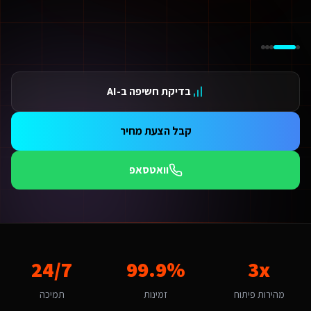
ידום בגוגל AI — שירות קידום בגוגל AI מתקדם
ידום ב-ChatGPT — שירות קידום ב-ChatGPT מתקדם
תאמת אתרים ו-SaaS למנועי חיפוש — שירות התאמת אתרים ו-SaaS למנועי חיפוש מתקדם
תונים ומספרים
3 מהירות פיתוח
בדיקת חשיפה ב-AI
99.9 זמינות
24/ תמיכה
אלות נפוצות על
סנכרון בין מערכות CRM לאתר
קבל הצעת מחיר
מה עולה סנכרון בין מערכות CRM לאתר לשירותים דיגיטליים ליועצי בטיחות אש בקריית אתא?
חיר לסנכרון בין מערכות CRM לאתר לשירותים דיגיטליים ליועצי בטיחות אש בקריית אתא מותאם להיקף הפרויקט. אתר תדמית מתחיל מ-6,000₪, חנות אונליין מ-8,000₪, מערכת SaaS מ-12,000₪. בקריית אתא התחרות אינטנסיבית ולכן חשוב להשקיע בפתרון איכותי שיבלוט. צרו קשר להצעת מחיר מדויקת.
וואטסאפ
מה זמן לוקח לפתח סנכרון בין מערכות CRM לאתר לשירותים דיגיטליים ליועצי בטיחות אש?
ות פלטפורמת Base44 אנו מפתחים מהר פי 3 מפיתוח רגיל. אתר תדמית: 1-2 שבועות, חנות אונליין: 3-4 שבועות, מערכת ניהול SaaS: 4-8 שבועות. שירותים דיגיטליים ליועצי בטיחות אש בקריית אתא יכולים לצפות לתהליך חלק עם אבני דרך ברורות.
ה האתגר הדיגיטלי המרכזי של שירותים דיגיטליים ליועצי בטיחות אש בקריית א
אתגר המרכזי בקריית אתא הוא "שימור נאמנות לקוחות בעידן של תחרות ארצית". סנכרון בין מערכות CRM לאתר בקריית אתא דורש הבנה של השוק הקהילתי ומקומי והתאמה למשפחות ותושבי האזור. האתגר של "שימור נאמנות לקוחות בעידן של תחרות ארצית" הופך ליתרון כשמשלבים פתרון מותאם. אנו בונ
מה חשוב שסנכרון בין מערכות CRM לאתר יותאם לקריית אתא?
3x
99.9%
24/7
ריית אתא היא עיר עם אופי קהילתי ומקומי. הקהל המקומי של משפחות ותושבי הא
אם המערכת תומכת באוטומציות ו-AI?
מהירות פיתוח
זמינות
תמיכה
החלט. כל מערכת שאנו בונים לשירותים דיגיטליים ליועצי בטיחות אש כוללת אוטומציות מובנות: תזכורות אוטומטיות, בוט WhatsApp חכם, ניתוח נתונים בזמן אמת ודוחות אוטומטיים. ר