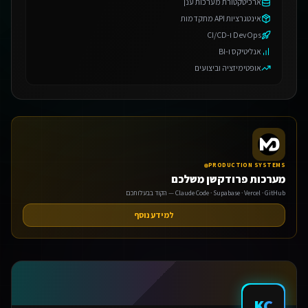
ארכיטקטורת מערכות ענן
אינטגרציות API מתקדמות
DevOps ו-CI/CD
אנליטיקס ו-BI
אופטימיזציה וביצועים
PRODUCTION SYSTEMS
מערכות פרודקשן משלכם
Claude Code · Supabase · Vercel · GitHub — הקוד בבעלותכם
למידע נוסף
KC