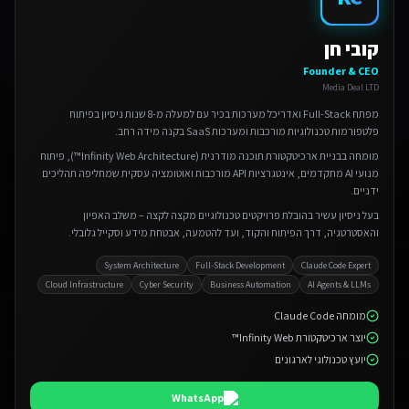
קובי חן
Founder & CEO
Media Deal LTD
מפתח Full-Stack ואדריכל מערכות בכיר עם למעלה מ-8 שנות ניסיון בפיתוח
פלטפורמות טכנולוגיות מורכבות ומערכות SaaS בקנה מידה רחב.
מומחה בבניית ארכיטקטורת תוכנה מודרנית (Infinity Web Architecture™), פיתוח
מנועי AI מתקדמים, אינטגרציות API מורכבות ואוטומציה עסקית שמחליפה תהליכים
ידניים.
בעל ניסיון עשיר בהובלת פרויקטים טכנולוגיים מקצה לקצה – משלב האפיון
והאסטרטגיה, דרך הפיתוח והקוד, ועד להטמעה, אבטחת מידע וסקייל גלובלי.
System Architecture
Full-Stack Development
Claude Code Expert
Cloud Infrastructure
Cyber Security
Business Automation
AI Agents & LLMs
מומחה Claude Code
יוצר ארכיטקטורת Infinity Web™
יועץ טכנולוגי לארגונים
WhatsApp