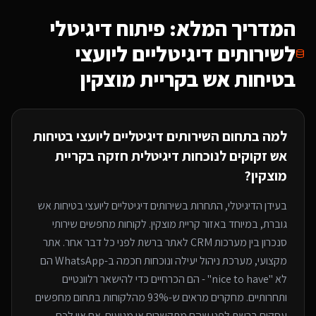
המדריך המלא: פיתוח דיגיטלי
ל
שירותים דיגיטליים ליועצי
בטיחות אש
בקריית מוצקין
למה בתחום ה
שירותים דיגיטליים ליועצי בטיחות
אש
זקוקים לנוכחות דיגיטלית חזקה
בקריית
מוצקין
?
בעידן הדיגיטלי, התחרות ב
שירותים דיגיטליים ליועצי בטיחות אש
גוברת, במיוחד
באזור קריית מוצקין
. לקוחות מחפשים שירותי
סנכרון בין מערכות CRM לאתר
ברשת לפני כל דבר אחר. אתר
מקצועי, מערכת ניהול יעילה ונוכחות חכמה ב-WhatsApp הם
לא "nice to have" - הם הכרחיים כדי להישאר רלוונטיים
ותחרותיים. מחקרים מראים ש-93% מהלקוחות בתחום מחפשים
עסקים ברשת לפני שהם מתקשרים או מגיעים. אם אין לכם