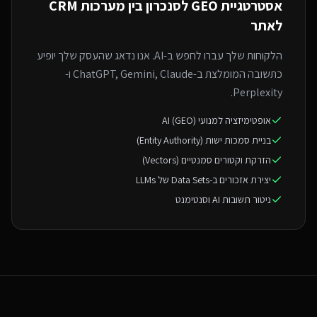
אסטרטגיית GEO ל
סנכרון בין מערכות CRM
לאתר
הלקוחות שלך עברו לחפש ב-AI. אנו נדאג שהעסק שלך יופיע
כתשובה המומלצת ב-ChatGPT, Gemini, Claude ו-
Perplexity.
אופטימיזציה למנועי AI (GEO)
בניית סמכות ישות (Entity Authority)
הזרקת וקטורים סמנטיים (Vectors)
יצירת אזכורים ב-Data Sets של LLMs
ניטור תשובות AI וסנטימנט