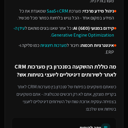
מעורבות ידנית.
ניהול מידע מרכזי:
מערכת
CRM ו-SaaS
שמאגדת את כל
המידע במקום אחד - הכל נגיש בלחיצת כפתור מכל מכשיר.
קידום במנועי AI (GEO):
כל אתר שאנו בונים מותאם ל
עידן ה-
.
Generative Engine Optimization
אינטגרציות חכמות:
חיבור ל
מערכות חיצוניות
כמו סליקה ו-
ERP.
מה כוללת ההשקעה ב
סנכרון בין מערכות CRM
לאתר
ל
שירותים דיגיטליים ליועצי בטיחות אש
?
כשאתם משקיעים בפיתוח של
סנכרון בין מערכות CRM לאתר
בקריית מוצקין
, אתם לא רק רוכשים טכנולוגיה - אתם משקיעים
בצמיחה עסקית ארוכת טווח של ה
שירותים דיגיטליים ליועצי
בטיחות אש
שלכם:
יותר לקוחות