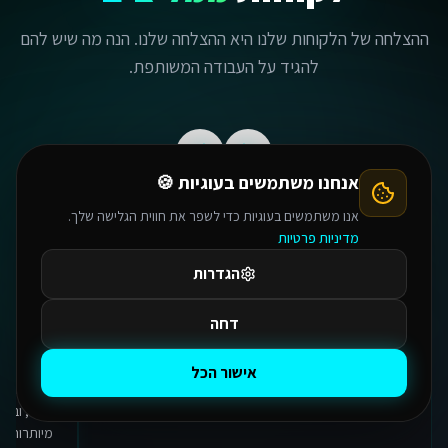
ההצלחה של הלקוחות שלנו היא ההצלחה שלנו. הנה מה שיש להם
להגיד על העבודה המשותפת.
אנחנו משתמשים בעוגיות 🍪
אנו משתמשים בעוגיות כדי לשפר את חווית הגלישה שלך.
מדיניות פרטיות
הגדרות
"
קובי יא מלך! תשמע לקחת את המערכת הנוכחית שלי
"
קובי היק
שבניתי בבייס 44 והקפצת אותה ב-100 רמות! ואני עוד
לבנות יכו
דחה
הייתי בטוח שבניתי מערכת מושלמת לצרכים שלי. אתה
דמיון אפשר
אמן אחי, תודה על הכל ומחכה לפגישה הבאה שלנו כל
של מיליונ
אישור הכל
פעם אתה מפתיע אותי מחדש 💪💪💪🙏🙏
"
בזכות המע
וכיפי, ובע
מיותרות. ת