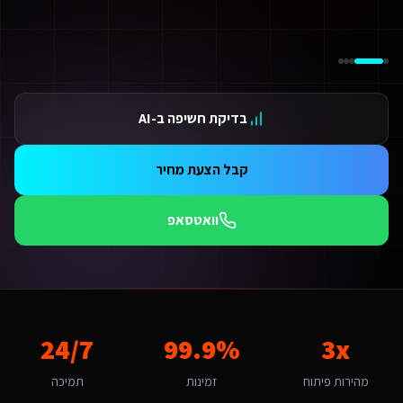
ידום בגוגל AI — שירות קידום בגוגל AI מתקדם
ידום ב-ChatGPT — שירות קידום ב-ChatGPT מתקדם
תאמת אתרים ו-SaaS למנועי חיפוש — שירות התאמת אתרים ו-SaaS למנועי חיפוש מתקדם
תונים ומספרים
3 מהירות פיתוח
בדיקת חשיפה ב-AI
99.9 זמינות
24/ תמיכה
אלות נפוצות על
סנכרון בין מערכות CRM לאתר
קבל הצעת מחיר
אם יש עלויות נוספות מעבר לפיתוח?
עלות כוללת את הפיתוח, העלייה לאוויר וההדרכה. בנוסף יש עלות חודשית של אחסון ותחזוקה (החל מ-250₪/חודש) הכוללת גיבויים, עדכוני אבטחה ותמיכה טכנית. עבור שירותים דיגיטליים ליועצי
וואטסאפ
מה זמן לוקח לפתח סנכרון בין מערכות CRM לאתר לשירותים דיגיטליים ליועצי בטיחות אש?
ות פלטפורמת Base44 אנו מפתחים מהר פי 3 מפיתוח רגיל. אתר תדמית: 1-2 שבועות, חנות אונליין: 3-4 שבועות, מערכת ניהול SaaS: 4-8 שבועות. שירותים דיגיטליים ליועצי בטיחות אש בקריית מוצקין יכולים לצפות לתהליך חלק עם אבני דרך ברורות.
אם יש לכם ניסיון עם שירותים דיגיטליים ליועצי בטיחות אש בקריית מוצקין?
ן, אנו עובדים עם עסקים בקריית מוצקין ומכירים את השוק המקומי. בהיותה עיר עם אופי קהילתי ומקומי, קריית מוצקין מציעה הזדמנויות ייחודיות לסנכרון בין מערכות CRM לאתר. קהל היעד של משפחות ותושב
ה האתגר הדיגיטלי המרכזי של שירותים דיגיטליים ליועצי בטיחות אש בקריית מוצ
3x
99.9%
24/7
אתגר המרכזי בקריית מוצקין הוא "שימור נאמנות לקוחות בעידן של תחרות ארצית". סנכרון בין מערכות CRM לאתר בקריית מוצקין דורש הבנה של השוק הקהילתי ומקומי והתאמה למשפחות ותושבי האזור. האתגר של "שימור נאמנות לקוחות בעידן של תחרות ארצית" הופך ליתרון כשמשלבים פתרון מותאם. א
יך מתבצע קידום האתר בגוגל (SEO)?
מהירות פיתוח
זמינות
תמיכה
 אתר שאנו בונים מותאם ל-SEO ולמנועי AI כמו ChatGPT ו-Gemini. עבור שירותים דיגיטליים ליועצי בטיחות אש בקריית מוצקין אנו מיישמים: מבנה URL סמנטי, Schema markup מותאם, תוכן ייחודי לכל עמוד, ואופטימיזציה טכנית מתקדמת שמבטיחה דירוג גבוה.