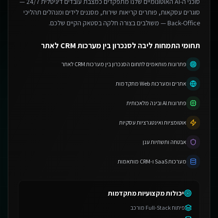
סוכני ה-AI האוטונומיים שלנו מתפקדים כמצבת עובדים דיגיטלית 24/7 —
סוגרים עסקאות, פותרים קריאות שירות, מסננים לידים ומנהלים תהליכי
Back-Office — משולבים בצורה חלקה בסטאק הקיים שלכם.
תחומי התמחות ליבה לסנכרון בין מערכות CRM לאתר
פתרונות מותאמים לתחום הסנכרון בין מערכות CRM לאתר
אתרים ומערכות Web מתקדמות
פתרונות AI ובינה מלאכותית
אוטומציות ואינטגרציות עסקיות
אבטחה ותשתיות ענן
מערכות SaaS ו-CRM מותאמות
יכולות מקצועיות מתקדמות
פיתוח Full-Stack מורכב