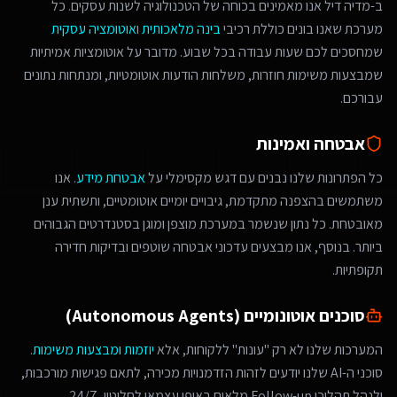
ב-מדיה דיל אנו מאמינים בכוחה של הטכנולוגיה לשנות עסקים. כל
מערכת שאנו בונים כוללת רכיבי
בינה מלאכותית
ו
אוטומציה עסקית
שמחסכים לכם שעות עבודה בכל שבוע. מדובר על אוטומציות אמיתיות
שמבצעות משימות חוזרות, משלחות הודעות אוטומטיות, ומנתחות נתונים
עבורכם.
אבטחה ואמינות
כל הפתרונות שלנו נבנים עם דגש מקסימלי על
אבטחת מידע
. אנו
משתמשים בהצפנה מתקדמת, גיבויים יומיים אוטומטיים, ותשתית ענן
מאובטחת. כל נתון שנשמר במערכת מוצפן ומוגן בסטנדרטים הגבוהים
ביותר. בנוסף, אנו מבצעים עדכוני אבטחה שוטפים ובדיקות חדירה
תקופתיות.
סוכנים אוטונומיים (Autonomous Agents)
המערכות שלנו לא רק "עונות" ללקוחות, אלא
יוזמות ומבצעות משימות
.
סוכני ה-AI שלנו יודעים לזהות הזדמנויות מכירה, לתאם פגישות מורכבות,
ולנהל תהליכי Follow-up מלאים באופן עצמאי לחלוטין, 24/7.