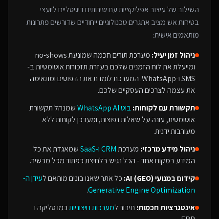
השילוב של
עיצוב אפליקציות
עם
שירותים דיגיטליים ליועצי
בטיחות אש
מציב אתגרים טכנולוגיים ייחודיים שדורשים פתרונות
מותאמים אישית:
ניהול זמן יעיל:
מערכת תורים חכמה שמונעת no-shows
ומייעלת את לוח הזמנים שלכם בעזרת תזכורות אוטומטיות ב-
SMS ו-WhatsApp. המערכת לומדת את הדפוסים ומתאימה
את עצמה לצרכים העסקיים שלכם.
תקשורת עם לקוחות:
בוט WhatsApp AI
שמנהל תקשורת
אוטומטית, עונה על שאלות נפוצות, ומעדכן לקוחות ללא
מעורבות ידנית.
ניהול מידע מרכזי:
מערכת
CRM ו-SaaS
שמאגדת את כל
המידע במקום אחד - הכל נגיש בלחיצת כפתור מכל מכשיר.
קידום במנועי AI (GEO):
כל אתר שאנו בונים מותאם ל
עידן ה-
.
Generative Engine Optimization
אינטגרציות חכמות:
חיבור ל
מערכות חיצוניות
כמו סליקה ו-