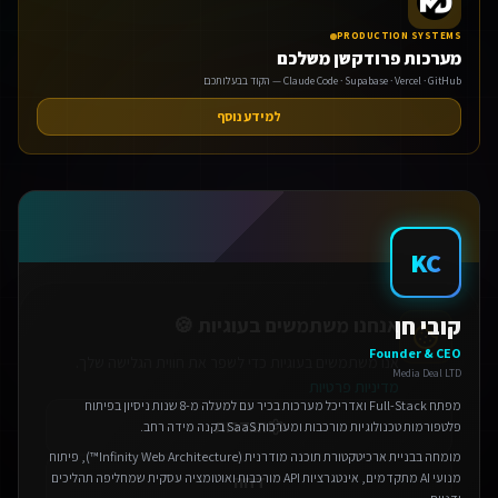
PRODUCTION SYSTEMS
מערכות פרודקשן משלכם
Claude Code · Supabase · Vercel · GitHub — הקוד בבעלותכם
למידע נוסף
אנחנו משתמשים בעוגיות 🍪
אנו משתמשים בעוגיות כדי לשפר את חווית הגלישה שלך.
KC
מדיניות פרטיות
הגדרות
קובי חן
Founder & CEO
דחה
Media Deal LTD
מפתח Full-Stack ואדריכל מערכות בכיר עם למעלה מ-8 שנות ניסיון בפיתוח
אישור הכל
פלטפורמות טכנולוגיות מורכבות ומערכות SaaS בקנה מידה רחב.
מומחה בבניית ארכיטקטורת תוכנה מודרנית (Infinity Web Architecture™), פיתוח
מנועי AI מתקדמים, אינטגרציות API מורכבות ואוטומציה עסקית שמחליפה תהליכים