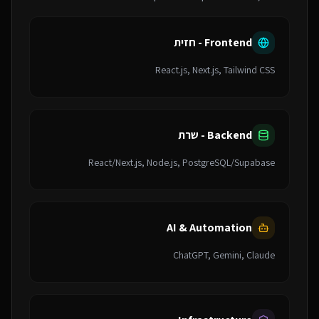
Frontend - חזית
React.js, Next.js, Tailwind CSS
Backend - שרת
React/Next.js, Node.js, PostgreSQL/Supabase
AI & Automation
ChatGPT, Gemini, Claude