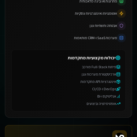
פתרונות AI ובינה מלאכותית
אוטומציות ואינטגרציות עסקיות
אבטחה ותשתיות ענן
מערכות SaaS ו-CRM מותאמות
יכולות מקצועיות מתקדמות
פיתוח Full-Stack מורכב
ארכיטקטורת מערכות ענן
אינטגרציות API מתקדמות
DevOps ו-CI/CD
אנליטיקס ו-BI
אופטימיזציה וביצועים