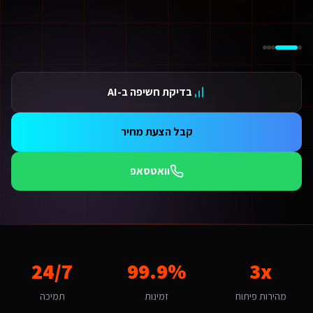
ידום בגוגל AI — שירות קידום בגוגל AI מתקדם
ידום ב-ChatGPT — שירות קידום ב-ChatGPT מתקדם
תאמת אתרים ו-SaaS למנועי חיפוש — שירות התאמת אתרים ו-SaaS למנועי חיפוש מתקדם
תונים ומספרים
3 מהירות פיתוח
בדיקת חשיפה ב-AI
99.9 זמינות
24/ תמיכה
אלות נפוצות על
עיצוב אפליקציות
קבל הצעת מחיר
אם אפשר לפרוס את התשלום?
החלט. אנו מציעים מסלולי תשלום גמישים: תשלום חד-פעמי עם הנחה, או פריסה ל-3-6 תשלומים. לשירותים דיגיטליים ליועצי בטיחות אש גדולים בכרמיאל יש גם אפשרות לתשלום חודשי מבוסס שי
וואטסאפ
תי כדאי להתחיל את הפרויקט?
כי טוב - עכשיו. עסקים בצפון שעוברים לדיגיטל מדווחים על צמיחה של 50%+ כל חודש בלי נוכחות דיגיטלית מקצועית הוא חודש של לקוחות שהולכים למתחרים. אנו יכולים להתחיל תוך 48 שעות מאישור ההצעה.
מה חשוב שעיצוב אפליקציות יותאם לכרמיאל?
רמיאל היא עיר קטנה-בינונית עם אופי הררי וגלילי. הקהל המקומי של משפחות מ
אם יש לכם ניסיון עם שירותים דיגיטליים ליועצי בטיחות אש בכרמיאל?
3x
99.9%
24/7
ן, אנו עובדים עם עסקים בכרמיאל ומכירים את השוק המקומי. השוק בכרמיאל מת
יזו טכנולוגיה אתם משתמשים עבור עיצוב אפליקציות?
מהירות פיתוח
זמינות
תמיכה
 בונים בקוד פרודקשן מלא: React ו-Next.js בצד הלקוח, Node.js לוגיקה עסקית, PostgreSQL/Supabase לנתונים, פריסה ב-Vercel/AWS ואינטגרציות AI. Base44 ו-Lovable משמשות אותנו לבניית MVP מהיר — ומשם אנו מבצעים מיגרציה מלאה לפרודקשן עם בעלות על הקוד. עבור שירותים דיגיטליים ליועצי בטיחות אש בכרמיאל זה אומר: מהירות טעינה גבוהה, אבטחה ברמת Enterprise, ממשק בעברית מלאה, וסוכני AI חכמים שמייעלים תהליכים 24/7.