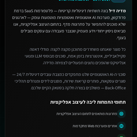
מדיה דיל
בונה תשתיות דיגיטליות קריטיות — פלטפורמות SaaS ברמת
פרודקשן, מערכות AI אוטונומיות ואוטומציות מוטמעות עומק — לארגונים
שלא מוכנים להתפשר על פתרונות מדף.
בתחום העיצוב אפליקציות, אנו
מביאים ניסיון ייחודי וידע מעמיק שנצבר מעבודה עם עסקים מובילים
בענף.
כל מוצר שאנחנו משחררים מתוכנן מקצה לקצה: מודלי דאטה
סקיילאביליים, אינטגרציות בזמן אמת, סוכנים מבוססי LLM ומנועי
אנליטיקס שהופכים נתונים תפעוליים לצמיחה מדידה.
סוכני ה-AI האוטונומיים שלנו מתפקדים כמצבת עובדים דיגיטלית 24/7 —
סוגרים עסקאות, פותרים קריאות שירות, מסננים לידים ומנהלים תהליכי
Back-Office — משולבים בצורה חלקה בסטאק הקיים שלכם.
תחומי התמחות ליבה לעיצוב אפליקציות
פתרונות מותאמים לתחום העיצוב אפליקציות
אתרים ומערכות Web מתקדמות