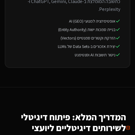
כתשובה המומלצת ב-ChatGPT, Gemini, Claude ו-
Perplexity.
אופטימיזציה למנועי AI (GEO)
בניית סמכות ישות (Entity Authority)
הזרקת וקטורים סמנטיים (Vectors)
יצירת אזכורים ב-Data Sets של LLMs
ניטור תשובות AI וסנטימנט
המדריך המלא: פיתוח דיגיטלי
ל
שירותים דיגיטליים ליועצי