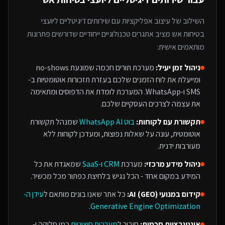
השילוב של
עיצוב אפליקציות
עם
שירותים דיגיטליים ליועצי
בטיחות אש
מציב אתגרים טכנולוגיים ייחודיים שדורשים פתרונות
מותאמים אישית:
ניהול זמן יעיל:
מערכת תורים חכמה שמונעת no-shows
ומייעלת את לוח הזמנים שלכם בעזרת תזכורות אוטומטיות ב-
SMS ו-WhatsApp. המערכת לומדת את הדפוסים ומתאימה
את עצמה לצרכים העסקיים שלכם.
תקשורת עם לקוחות:
בוט WhatsApp AI
שמנהל תקשורת
אוטומטית, עונה על שאלות נפוצות, ומעדכן לקוחות ללא
מעורבות ידנית.
ניהול מידע מרכזי:
מערכת
CRM ו-SaaS
שמאגדת את כל
המידע במקום אחד - הכל נגיש בלחיצת כפתור מכל מכשיר.
קידום במנועי AI (GEO):
כל אתר שאנו בונים מותאם ל
עידן ה-
.
Generative Engine Optimization
אינטגרציות חכמות:
חיבור ל
מערכות חיצוניות
כמו סליקה ו-