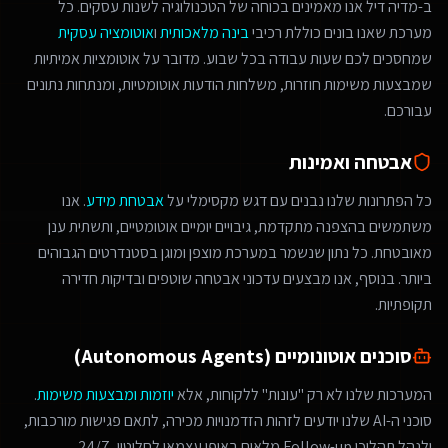
ב-מדיה דיל אנו מאמינים בכוחה של הטכנולוגיה לשנות עסקים. כל
מערכת שאנו בונים כוללת רכיבי
בינה מלאכותית
ו
אוטומציה עסקית
שמחסכים לכם שעות עבודה בכל שבוע. מדובר על אוטומציות אמיתיות
שמבצעות משימות חוזרות, משלחות הודעות אוטומטיות, ומנתחות נתונים
עבורכם.
אבטחה ואמינות
כל הפתרונות שלנו נבנים עם דגש מקסימלי על
אבטחת מידע
. אנו
משתמשים בהצפנה מתקדמת, גיבויים יומיים אוטומטיים, ותשתית ענן
מאובטחת. כל נתון שנשמר במערכת מוצפן ומוגן בסטנדרטים הגבוהים
ביותר. בנוסף, אנו מבצעים עדכוני אבטחה שוטפים ובדיקות חדירה
תקופתיות.
סוכנים אוטונומיים (Autonomous Agents)
המערכות שלנו לא רק "עונות" ללקוחות, אלא
יוזמות ומבצעות משימות
.
סוכני ה-AI שלנו יודעים לזהות הזדמנויות מכירה, לתאם פגישות מורכבות,
ולנהל תהליכי Follow-up מלאים באופן עצמאי לחלוטין, 24/7.