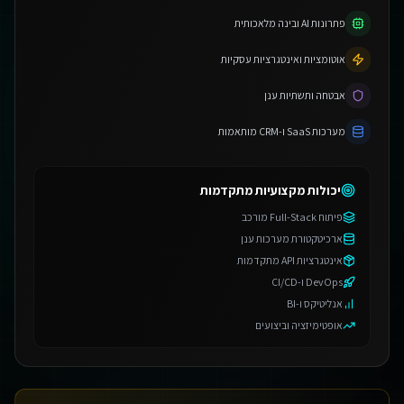
פתרונות AI ובינה מלאכותית
אוטומציות ואינטגרציות עסקיות
אבטחה ותשתיות ענן
מערכות SaaS ו-CRM מותאמות
יכולות מקצועיות מתקדמות
פיתוח Full-Stack מורכב
ארכיטקטורת מערכות ענן
אינטגרציות API מתקדמות
DevOps ו-CI/CD
אנליטיקס ו-BI
אופטימיזציה וביצועים