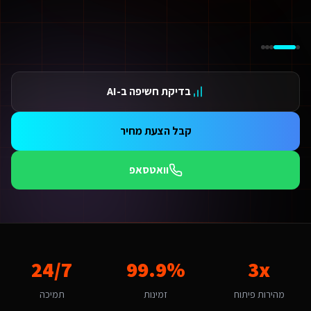
ידום בגוגל AI — שירות קידום בגוגל AI מתקדם
ידום ב-ChatGPT — שירות קידום ב-ChatGPT מתקדם
תאמת אתרים ו-SaaS למנועי חיפוש — שירות התאמת אתרים ו-SaaS למנועי חיפוש מתקדם
תונים ומספרים
3 מהירות פיתוח
בדיקת חשיפה ב-AI
99.9 זמינות
24/ תמיכה
אלות נפוצות על
עיצוב אפליקציות
קבל הצעת מחיר
מה עולה עיצוב אפליקציות לשירותים דיגיטליים ליועצי בטיחות אש בנס ציונה?
מחיר לעיצוב אפליקציות לשירותים דיגיטליים ליועצי בטיחות אש בנס ציונה מותאם להיקף הפרויקט. אתר תדמית מתחיל מ-6,000₪, חנות אונליין מ-8,000₪, מערכת SaaS מ-12,000₪. בנס ציו
וואטסאפ
מה זמן לוקח לפתח עיצוב אפליקציות לשירותים דיגיטליים ליועצי בטיחות אש?
ות פלטפורמת Base44 אנו מפתחים מהר פי 3 מפיתוח רגיל. אתר תדמית: 1-2 שבועות, חנות אונליין: 3-4 שבועות, מערכת ניהול SaaS: 4-8 שבועות. שירותים דיגיטליים ליועצי בטיחות אש בנס ציונה יכולים לצפות לתהליך חלק עם אבני דרך ברורות.
ה האתגר הדיגיטלי המרכזי של שירותים דיגיטליים ליועצי בטיחות אש בנס ציונה
אתגר המרכזי בנס ציונה הוא "שמירה על אווירה אינטימית". עיצוב אפליקציות
מה חשוב שעיצוב אפליקציות יותאם לנס ציונה?
3x
99.9%
24/7
ס ציונה היא עיר קטנה-בינונית עם אופי שקט ואיכותי. הקהל המקומי של משפחות
אם המערכת תומכת באוטומציות ו-AI?
מהירות פיתוח
זמינות
תמיכה
החלט. כל מערכת שאנו בונים לשירותים דיגיטליים ליועצי בטיחות אש כוללת אוטומציות מובנות: תזכורות אוטומטיות, בוט WhatsApp חכם, ניתוח נתונים בזמן אמת ודוחות אוטומטיים. ר