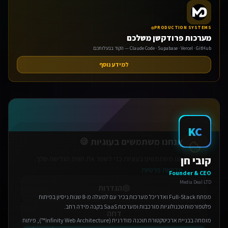
PRODUCTION SYSTEMS
מערכות פרודקשן משלכם
Claude Code · Supabase · Vercel · GitHub — הקוד בבעלותכם
למידע נוסף
אנחנו משתמשים בעוגיות 🍪
אנו משתמשים בעוגיות כדי לשפר את חווית הגלישה שלך.
מדיניות פרטיות
KC
הגדרות
קובי חן
דחה
Founder & CEO
Media Deal LTD
אישור הכל
מפתח Full-Stack ואדריכל מערכות בכיר עם למעלה מ-8 שנות ניסיון בפיתוח
פלטפורמות טכנולוגיות מורכבות ומערכות SaaS בקנה מידה רחב.
מומחה בבניית ארכיטקטורת תוכנה מודרנית (Infinity Web Architecture™), פיתוח