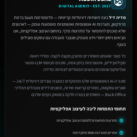
DIGITAL AGENCY • EST. 2017
מדיה דיל
בונה תשתיות דיגיטליות קריטיות — פלטפורמות SaaS ברמת
פרודקשן, מערכות AI אוטונומיות ואוטומציות מוטמעות עומק — לארגונים
שלא מוכנים להתפשר על פתרונות מדף.
בתחום העיצוב אפליקציות, אנו
מביאים ניסיון ייחודי וידע מעמיק שנצבר מעבודה עם עסקים מובילים
בענף.
כל מוצר שאנחנו משחררים מתוכנן מקצה לקצה: מודלי דאטה
סקיילאביליים, אינטגרציות בזמן אמת, סוכנים מבוססי LLM ומנועי
אנליטיקס שהופכים נתונים תפעוליים לצמיחה מדידה.
סוכני ה-AI האוטונומיים שלנו מתפקדים כמצבת עובדים דיגיטלית 24/7 —
סוגרים עסקאות, פותרים קריאות שירות, מסננים לידים ומנהלים תהליכי
Back-Office — משולבים בצורה חלקה בסטאק הקיים שלכם.
תחומי התמחות ליבה לעיצוב אפליקציות
פתרונות מותאמים לתחום העיצוב אפליקציות
אתרים ומערכות Web מתקדמות