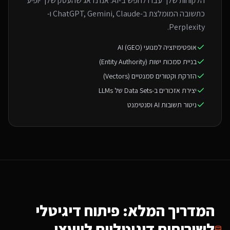
הלקוחות שלך עברו לחפש ב-AI. אנו נדאג שהעסק שלך יופיע
כתשובה המומלצת ב-ChatGPT, Gemini, Claude ו-
Perplexity.
אופטימיזציה למנועי AI (GEO)
בניית סמכות ישות (Entity Authority)
הזרקת וקטורים סמנטיים (Vectors)
יצירת אזכורים ב-Data Sets של LLMs
ניטור תשובות AI וסנטימנט
המדריך המלא: פיתוח דיגיטלי
ל
שירותים דיגיטליים ליועצי