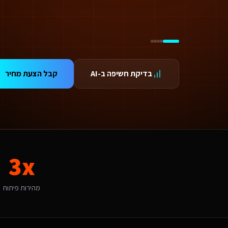
טכנולוגיית AI ואוטומציה עבור יועצי בטיחות אש באשדוד
ידום בגוגל AI — שירות קידום בגוגל AI מתקדם
ידום ב-ChatGPT — שירות קידום ב-ChatGPT מתקדם
תאמת אתרים ו-SaaS למנועי חיפוש — שירות התאמת אתרים ו-SaaS למנועי חיפוש מתקדם
תונים ומספרים
3 מהירות פיתוח
99.9 זמינות
בדיקת חשיפה ב-AI
קבל הצעת מחיר
24/ תמיכה
אלות נפוצות על
עיצוב אתרים
אם יש עלויות נוספות מעבר לפיתוח?
עלות כוללת את הפיתוח, העלייה לאוויר וההדרכה. בנוסף יש עלות חודשית של אחסון ותחזוקה (החל מ-250₪/חודש) הכוללת גיבויים, עדכוני אבטחה ותמיכה טכנית. עבור שירותים דיגיטליים ל
תי כדאי להתחיל את הפרויקט?
כי טוב - עכשיו. מרכז הסייבר בבאר שבע מייצר אקו-סיסטם טכנולוגי חדש כל חודש בלי נו
3x
אם יש לכם ניסיון עם שירותים דיגיטליים ליועצי בטיחות אש באשדוד?
ן, אנו עובדים עם עסקים באשדוד ומכירים את השוק המקומי. אשדוד נחשבת לשוק נמוכה-בינונית מבחינת עיצוב אתרים. עם מדד אימוץ דיגיטלי של 55% באזור, יש כאן פוטנציאל לעסקים שמשלבים טכנולוגיה חדשנית. הטרנד המקומי של 
ה האתגר הדיגיטלי המרכזי של שירותים דיגיטליים ליועצי בטיחות אש באשדוד?
מהירות פיתוח
אתגר המרכזי באשדוד הוא "פנייה לקהל מגוון מסורתי ומודרני כאחד". עיצוב א
יך מתבצע קידום האתר בגוגל (SEO)?
 אתר שאנו בונים מותאם ל-SEO ולמנועי AI כמו ChatGPT ו-Gemini. עבור שירותים דיגיטליים ליועצי בטיחות אש באשדוד אנו מיישמים: מבנה URL סמנטי, Schema markup מותאם, תוכן ייחודי לכל עמוד, ואופטימיזציה טכנית מתקדמת שמבטיחה דירוג גבוה.