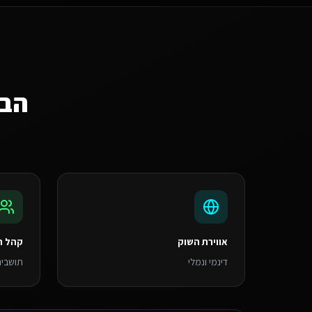
הבנ
אווירת השוק
קהל ה
דינמי ונמלי
תושבים