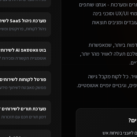
ים ומערכות - אנחנו שותפים
עסקיים אמיתיים. הצוות שלנו כולל מפתחים מנוסים, מומחי UX/UI וסוכני בינה
מערכת ניהול SaaS
ל
שיר
בדים ומניבים תוצאות
ניהול לקוחות, פרויקטים ומש
מות ביותר, שמאפשרות
בוט וואטסאפ AI
ל
שירותי
ערכת שלכם תעלה לאוויר מהר יותר,
אוטומציית תקשורת ומכירות 24/7
ים.
ויר. כל לקוח מקבל גישה
פורטל לקוחות
ל
שירותים 
ם, וגיבויים יומיים אוטומטיים.
ממשק מאובטח לשיתוף מידע 
מערכת תורים
ל
שירותים ד
זימון תורים חכם עם תזכורות 
ים
?
 ליועצי בטיחות אש