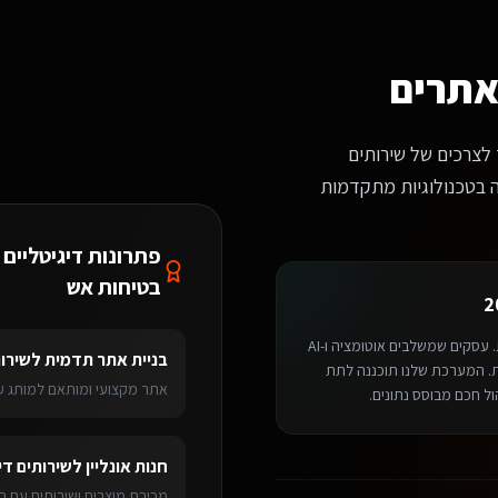
?
יר עם מסורת מיתולוגית פלשתית. צרו קשר ונשמח להראות לכם דוגמאות רלוונטיו
אתרים
 לצרכים של שירותים
נה בטכנולוגיות מתקדמות
פתרונות דיגיטליים 
בטיחות אש
מחייבת אימוץ טכנולוגיות חדשות. עסקים שמשלבים אוטומציה ו-AI
בניית אתר תדמית
ל
שירות
 של 40% ביעילות התפעולית. המערכת שלנו תוכננה לתת
אתר מקצועי ומותאם למותג עם
ול חכם מבוסס נתונים.
רותים דיגיטליים ליועצי בטיחות אש
באשדוד
מערכת ניהול SaaS
לשירותים דיגיטל
חנות אונליין
ל
שירותים די
רים
> אשדוד
מכירת מוצרים ושירותים עם ס