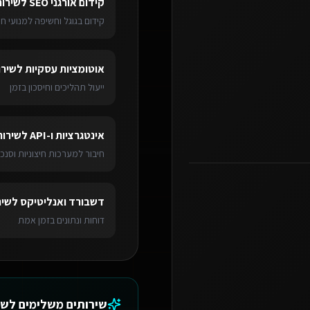
קידום אורגני SEO
ל
שירות
קידום בגוגל וחשיפה למנועי חי
אוטומציות עסקיות
ל
שירו
ייעול תהליכים וחיסכון בזמן
אינטגרציות ו-API
ל
שירות
חיבור למערכות חיצוניות וסנכר
דשבורד ואנליטיקס
ל
שיר
דוחות ונתונים בזמן אמת
שירותים משלימים ל
שי