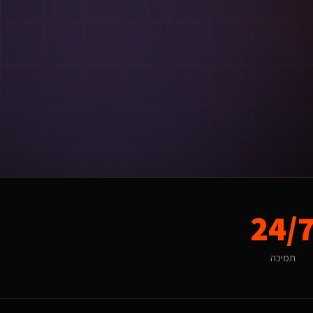
48 שעות מאישור ההצעה.
24/
תמיכה
יירות פנים. האתגר של "פנייה לקהל מגוון מסורתי ומודרני כאחד" הופך ליתרון