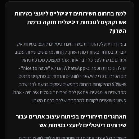
למה בתחום ה
שירותים דיגיטליים ליועצי בטיחות
אש
זקוקים לנוכחות דיגיטלית חזקה
ברמת
השרון
?
בעידן הדיגיטלי, התחרות ב
שירותים דיגיטליים ליועצי בטיחות אש
גוברת, במיוחד
באזור רמת השרון
. לקוחות מחפשים שירותי
עיצוב
אתרים
ברשת לפני כל דבר אחר. אתר מקצועי, מערכת ניהול
יעילה ונוכחות חכמה ב-WhatsApp הם לא "nice to have" -
הם הכרחיים כדי להישאר רלוונטיים ותחרותיים. מחקרים מראים
ש-93% מהלקוחות בתחום מחפשים עסקים ברשת לפני שהם
מתקשרים או מגיעים. אם אין לכם נוכחות דיגיטלית איכותית - אתם
פשוט משאירים לקוחות למתחרים
שלכם ברמת השרון
.
האתגרים הייחודיים בפיתוח
עיצוב אתרים
עבור
שירותים דיגיטליים ליועצי בטיחות אש
השילוב של
עיצוב אתרים
עם
שירותים דיגיטליים ליועצי בטיחות