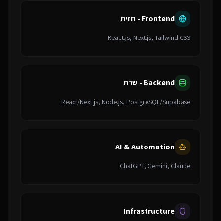
Frontend - חזית
React.js, Next.js, Tailwind CSS
Backend - שרת
React/Next.js, Node.js, PostgreSQL/Supabase
AI & Automation
ChatGPT, Gemini, Claude
Infrastructure