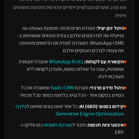
אש
מציב אתגרים טכנולוגיים ייחודיים שדורשים פתרונות מותאמים
אישית:
ניהול זמן יעיל:
מערכת תורים חכמה שמונעת no-shows
ומייעלת את לוח הזמנים שלכם בעזרת תזכורות אוטומטיות ב-
SMS ו-WhatsApp. המערכת לומדת את הדפוסים ומתאימה
את עצמה לצרכים העסקיים שלכם.
תקשורת עם לקוחות:
בוט WhatsApp AI
שמנהל תקשורת
אוטומטית, עונה על שאלות נפוצות, ומעדכן לקוחות ללא
מעורבות ידנית.
ניהול מידע מרכזי:
מערכת
CRM ו-SaaS
שמאגדת את כל
המידע במקום אחד - הכל נגיש בלחיצת כפתור מכל מכשיר.
קידום במנועי AI (GEO):
כל אתר שאנו בונים מותאם ל
עידן ה-
.
Generative Engine Optimization
אינטגרציות חכמות:
חיבור ל
מערכות חיצוניות
כמו סליקה ו-
ERP.