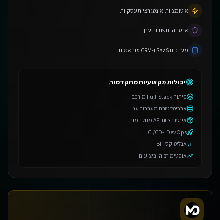
אוטומציות ואינטגרציות עסקיות
אבטחה ותשתיות ענן
מערכות SaaS ו-CRM מותאמות
יכולות מקצועיות מתקדמות
פיתוח Full-Stack מורכב
ארכיטקטורת מערכות ענן
אינטגרציות API מתקדמות
DevOps ו-CI/CD
אנליטיקס ו-BI
אופטימיזציה וביצועים