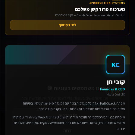
PRODUCTION SYSTEMS
מערכות פרודקשן משלכם
Claude Code · Supabase · Vercel · GitHub — הקוד בבעלותכם
למידע נוסף
אנחנו משתמשים בעוגיות 🍪
KC
אנו משתמשים בעוגיות כדי לשפר את חווית הגלישה שלך.
מדיניות פרטיות
קובי חן
הגדרות
Founder & CEO
Media Deal LTD
דחה
מפתח Full-Stack ואדריכל מערכות בכיר עם למעלה מ-8 שנות ניסיון בפיתוח
פלטפורמות טכנולוגיות מורכבות ומערכות SaaS בקנה מידה רחב.
אישור הכל
מומחה בבניית ארכיטקטורת תוכנה מודרנית (Infinity Web Architecture™), פיתוח
מנועי AI מתקדמים, אינטגרציות API מורכבות ואוטומציה עסקית שמחליפה תהליכים
ידניים.