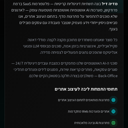
מדיה דיל
בונה תשתיות דיגיטליות קריטיות — פלטפורמות SaaS ברמת
פרודקשן, מערכות AI אוטונומיות ואוטומציות מוטמעות עומק — לארגונים
שלא מוכנים להתפשר על פתרונות מדף.
בתחום העיצוב אתרים, אנו
מביאים ניסיון ייחודי וידע מעמיק שנצבר מעבודה עם עסקים מובילים
בענף.
כל מוצר שאנחנו משחררים מתוכנן מקצה לקצה: מודלי דאטה
סקיילאביליים, אינטגרציות בזמן אמת, סוכנים מבוססי LLM ומנועי
אנליטיקס שהופכים נתונים תפעוליים לצמיחה מדידה.
סוכני ה-AI האוטונומיים שלנו מתפקדים כמצבת עובדים דיגיטלית 24/7 —
סוגרים עסקאות, פותרים קריאות שירות, מסננים לידים ומנהלים תהליכי
Back-Office — משולבים בצורה חלקה בסטאק הקיים שלכם.
תחומי התמחות ליבה לעיצוב אתרים
פתרונות מותאמים לתחום העיצוב אתרים
אתרים ומערכות Web מתקדמות
פתרונות AI ובינה מלאכותית