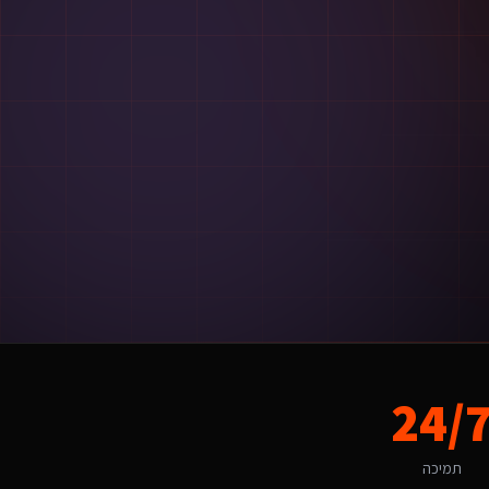
ור ההצעה.
המקומי, החל מהשפה ועד ל-UX.
24/
תמיכה