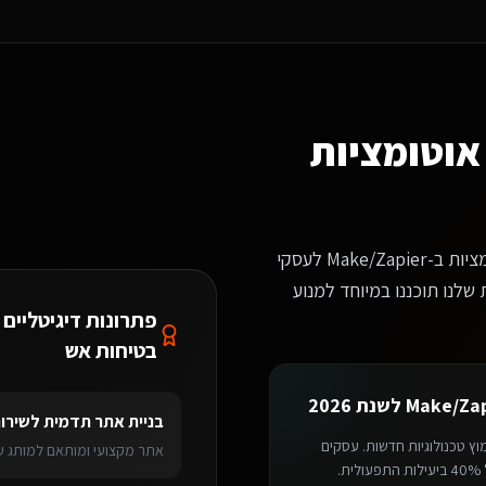
?
ראות לכם דוגמאות רלוונטיות לשירותים דיגיטליים ליועצי בטיחות אש בטבריה.
אוטומציות
כחברת פיתוח מובילה, אנו מתמחים בבניית פיתוח אוטומציות ב-Make/Zapier לעסקי
 שלנו תוכננו במיוחד למנוע
פתרונות דיגיטליים 
בטיחות אש
לשנת 2026
ותים דיגיטליים ליועצי בטיחות אש
בטבריה
מערכת ניהול SaaS
לשירותים דיגיטל
בניית אתר תדמית
ל
שירות
ץ טכנולוגיות חדשות. עסקים
אתר מקצועי ומותאם למותג עם
ות ב-Make/Zapier
שמשלבים אוטומציה ו-AI בתהליכי העבודה מדווחים על עלייה של 40% ביעילות התפעולית.
> טבריה