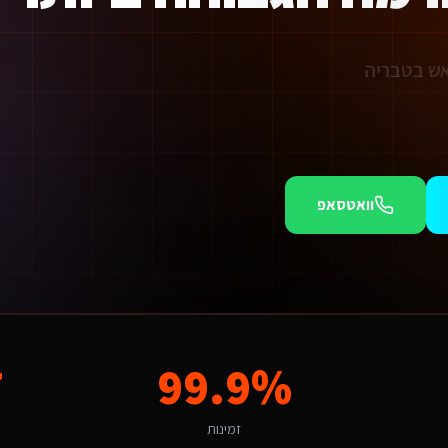
 אש בטבריה
וואטסאפ
מוש (SaaS).
לית מקצועית הוא חודש של לקוחות שהולכים למתחרים. אנו יכולים להתחיל תוך 48 שעות מאיש
יינים מצפה לחוויה שמדברת אליו. פתרון גנרי לא יעבוד כאן - צריך התאמה לשוק 
7
99.9%
ות לשירותים דיגיטליים ליועצי בטיחות אש שפיתוח אוטומציות ב-Make/Zapier. הניסיון שלנו באזור מאפשר לנו להתאים את הפתרון לאופי המקומי ולקהל היעד הספציפי.
זמינות