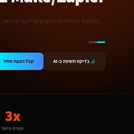
ידום בגוגל AI — שירות קידום בגוגל AI מתקדם
ידום ב-ChatGPT — שירות קידום ב-ChatGPT מתקדם
תאמת אתרים ו-SaaS למנועי חיפוש — שירות התאמת אתרים ו-SaaS למנועי חיפוש מתקדם
פתרונות דיגיטליים מתקדמים ליועצי בטיחות
תונים ומספרים
3 מהירות פיתוח
99.9 זמינות
24/ תמיכה
אלות נפוצות על
פיתוח אוטומציות ב-Make/Zapier
בדיקת חשיפה ב-AI
קבל הצעת מחיר
אם אפשר לפרוס את התשלום?
החלט. אנו מציעים מסלולי תשלום גמישים: תשלום חד-פעמי עם הנחה, או פריסה ל-3-6 תשלומים. לשירותים דיגיטליים ליועצי בטיחות אש גדולים בטבריה יש גם אפשרות לתשלום חודשי מבוסס שי
תי כדאי להתחיל את הפרויקט?
כי טוב - עכשיו. התיירות בצפון מחייבת מערכות הזמנות חכמות כל חודש בלי נוכחות דיגיט
מה חשוב שפיתוח אוטומציות ב-Make/Zapier יותאם לטבריה?
בריה היא עיר קטנה-בינונית עם אופי תיירות וכנרת. הקהל המקומי של תיירים וצל
אם יש לכם ניסיון עם שירותים דיגיטליים ליועצי בטיחות אש בטבריה?
3x
ן, אנו עובדים עם עסקים בטבריה ומכירים את השוק המקומי. טבריה נחשבת לשוק נמוכה-בינונית מבחינת פיתוח אוטומציות ב-Make/Zapier. עם מדד אימוץ דיגיטלי של 60% באזור, יש כאן פוטנציאל לעסקים שמשלבים טכנולוגיה חדשנית. הטרנד המקומי של "שירותי תיירות ונופש" מהווה הזדמנ
יזו טכנולוגיה אתם משתמשים עבור פיתוח אוטומציות ב-Make/Zapier?
ו בונים על פלטפורמת Base44 עם React, PostgreSQL ו-AI. עבור שירותים דיגיטליים ליועצי בטיחות אש בטבריה זה אומר: מהירות טעינה גבוהה, אבטחה ברמת Enterprise, ממשק בעברית מלאה, וסוכני AI חכמים שמייעלים תהליכים 24/7.
מהירות פיתוח