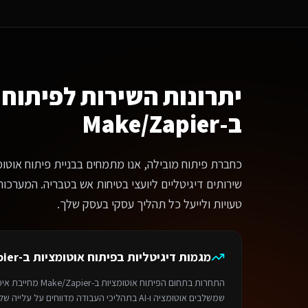
אם אפשר לראות דוגמאות לפרויקטים של שירותים דיגיטליים ליועצי בטיחות אש
החלט. בעמוד הפרויקטים שלנו תוכלו לראות עבודות מגוונות. צרו קשר ונשמח לה
ה קורה אחרי שהמערכת עולה לאוויר?
נחנו לא נעלמים. כל לקוח מקבל: תמיכה טכנית ב-WhatsApp ומייל, גיבויים יומיים, עדכוני אבטחה שוטפים, והדרכות לצוות. עבור שירותים דיגיטליים ליועצי בטיחות אש בטבריה אנו מציעים גם דוחות ביצועים חודשיים ותובנות לשיפור.
מה עולה פרויקט
פיתוח אוטומציות ב-Make/Zapier
?
תר תדמית מקצועי — החל מ-6,000₪. חנות אונליין — החל מ-8,000₪. מערכת SaaS מותאמת — החל מ-12,000₪. בוט וואטסאפ AI — החל מ-4,500₪.
יתרונות השירות ל
פיתוח 
מה זמן לוקח לפתח?
ב-Make/Zapier
ר בסיסי: 1-2 שבועות. חנות אונליין: 3-4 שבועות. מערכת SaaS: 4-8 שבועות. אוטומציה: 3-5 ימים.
הליך העבודה
נייה ראשונית — מספרים לנו על הצרכים והחזון שלכם
פיון — מגדירים יחד את הדרישות והפתרון המושלם
יתוח — צוות המומחים שלנו מפתח את המערכת על פלטפורמת Base44
שירותים דיגיטליים ליועצי בטיחות אש בטבריה. המערכות
לייה לאוויר — משיקים ומלווים אתכם להצלחה
טעויות ולייעל כל תהליך עסקי בעסק שלך.
מה לבחור במדיה דיל?
יה דיל היא בית פיתוח AI מוביל בישראל המתמחה בפתרונות דיגיטליים מותאמים אישית על פלטפורמת Base44. פיתוח מהיר פי 3, אבטחה ברמת Enterprise, תמיכה מלאה בוואטסאפ וגיבויים יומיים אוטומטיים.
ירותים קשורים
מגמות דיגיטליות ב
פיתוח אוטומציות ב-Make/Zapier
ניית אתר תדמית
לשירותים דיגיטליים ליועצי בטיחות אש
בטבריה
חנות אונליין
לשיר
ירות זמין באזור
טבריה
והסביבה. מדיה דיל — תוצרת הארץ 9, תל אביב. טלפון: 050-831-2222.
התחרות בתחום ה
פיתוח אוטומציות ב-Make/Zapier
מחייבת אימו
ף הבית
>
ספריית המקצועות
> שירותים דיגיטליים ליועצי בטיחות אש
>
פיתוח אוטומצי