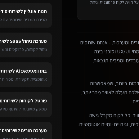
 חווית לקוח פרסונלית וניהול
חנות אונליין
ל
שירותים די
מכירת מוצרים ושירותים עם ס
מערכת ניהול SaaS
ל
שיר
ים ומערכות - אנחנו שותפים
ניהול לקוחות, פרויקטים ומש
עסקיים אמיתיים. הצוות שלנו כולל מפתחים מנוסים, מומחי UX/UI וסוכני בינה
בדים ומניבים תוצאות
בוט וואטסאפ AI
ל
שירותי
אוטומציית תקשורת ומכירות 24/7
מות ביותר, שמאפשרות
ערכת שלכם תעלה לאוויר מהר יותר,
פורטל לקוחות
ל
שירותים 
ים.
ממשק מאובטח לשיתוף מידע 
ויר. כל לקוח מקבל גישה
ם, וגיבויים יומיים אוטומטיים.
מערכת תורים
ל
שירותים ד
זימון תורים חכם עם תזכורות 