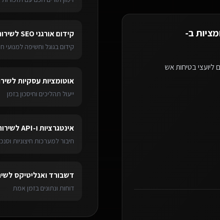
מציות ב-
קידום אורגני SEO
ל
שירות
קידום בגוגל וחשיפה למנועי חי
 ליועצי בטיחות אש
אוטומציות עסקיות
ל
שירו
ייעול תהליכים וחיסכון בזמן
אינטגרציות ו-API
ל
שירות
חיבור למערכות חיצוניות וסנכר
דשבורד ואנליטיקס
ל
שיר
דוחות ונתונים בזמן אמת