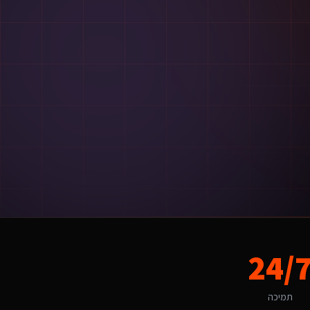
ק המקומי, החל מהשפה ועד ל-UX.
24/
י המקומי ולקהל היעד הספציפי.
תמיכה