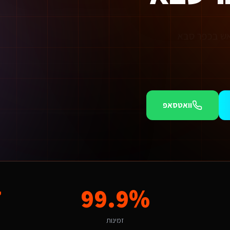
 אש בכפר סבא
וואטסאפ
מוש (SaaS).
ת חיים מצפה לחוויה שמדברת אליו. פתרון גנרי לא יעבוד כאן - צריך התאמה לשו
7
99.9%
תי בתחום השירותים דיגיטליים ליועצי בטיחות אש. הגורמים המקומיים כמו "פארק כפר סבא" יוצרים ביקוש ייחודי שצריך לדעת לנצל. הניסיון שלנו באזור מאפשר לנו להתאים את הפתרון לאופ
זמינות