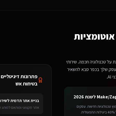
בא עם הבנה עמיקה של התחום. זה כולל: התאמה לזרימת העבודה שלכם, אינטגרציות ייעודיות, ו-AI שמבין את
אוטומציות
 על טכנולוגיה חכמה. שירותי
Make שלנו מאפשרים לעסק שלך בכפר סבא להשאיר
פתרונות דיגיטליים 
A.
בטיחות אש
לשנת 2026
שירותים דיגיטליים ליועצי בטיחות אש
בכפר סבא
מערכת ניהול SaaS
לשירותים ד
בניית אתר תדמית
ל
שירות
ץ טכנולוגיות חדשות. עסקים
אתר מקצועי ומותאם למותג עם
ות ב-Make/Zapier
שמשלבים אוטומציה ו-AI בתהליכי העבודה מדווחים על עלייה של 40% ביעילות התפעולית.
> כפר סבא