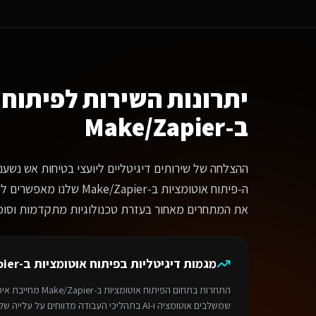
ה ההבדל בין פיתוח אוטומציות ב-Make/Zapier שלכם לפתרונות אחרים לשירותים דיגיטליים ליועצי בטיחות אש?
נחנו לא מציעים תבניות מוכנות. כל מערכת נבנית מאפס עבור שירותים דיגיטליים ליועצי בטיחות אש בכפר ס
אם המערכת מותאמת למובייל?
ל הפתרונות שלנו נבנים ב-Mobile First. בכפר סבא, 75% מהפניות מגיעות מהנייד, ולכן חווית המובייל היא בראש סדר העדיפויות. המערכת תיראה ותעבוד מצוין בכל מכשיר.
מה עולה פרויקט
פיתוח אוטומציות ב-Make/Zapier
?
תר תדמית מקצועי — החל מ-6,000₪. חנות אונליין — החל מ-8,000₪. מערכת SaaS מותאמת — החל מ-12,000₪. בוט וואטסאפ AI — החל מ-4,500₪.
יתרונות השירות ל
פיתוח 
מה זמן לוקח לפתח?
ב-Make/Zapier
ר בסיסי: 1-2 שבועות. חנות אונליין: 3-4 שבועות. מערכת SaaS: 4-8 שבועות. אוטומציה: 3-5 ימים.
הליך העבודה
נייה ראשונית — מספרים לנו על הצרכים והחזון שלכם
ההצלחה של שירותים דיגיטליים ליועצי בטיחות אש נשענת
פיון — מגדירים יחד את הדרישות והפתרון המושלם
יתוח — צוות המומחים שלנו מפתח את המערכת על פלטפורמת Base44
ה-פיתוח אוטומציות ב-/Zapier
לייה לאוויר — משיקים ומלווים אתכם להצלחה
את המתחרים מאחור בעזרת טכנולוגיות מתקדמות וסוכני I
מה לבחור במדיה דיל?
יה דיל היא בית פיתוח AI מוביל בישראל המתמחה בפתרונות דיגיטליים מותאמים אישית על פלטפורמת Base44. פיתוח מהיר פי 3, אבטחה ברמת Enterprise, תמיכה מלאה בוואטסאפ וגיבויים יומיים אוטומטיים.
ירותים קשורים
מגמות דיגיטליות ב
פיתוח אוטומציות ב-Make/Zapier
ניית אתר תדמית
לשירותים דיגיטליים ליועצי בטיחות אש
בכפר סבא
חנות אונליין
ל
ירות זמין באזור
כפר סבא
והסביבה. מדיה דיל — תוצרת הארץ 9, תל אביב. טלפון: 050-831-2222.
התחרות בתחום ה
פיתוח אוטומציות ב-Make/Zapier
מחייבת אימו
ף הבית
>
ספריית המקצועות
> שירותים דיגיטליים ליועצי בטיחות אש
>
פיתוח אוטומצי