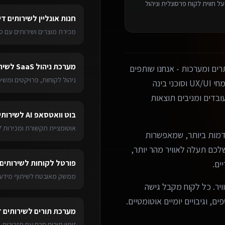
 חווית לקוח פרסונלית וניהול
חנות אונליין
ל
שירותים די
מכירת מוצרים ושירותים עם ס
מערכת ניהול SaaS
ל
שיר
ים ומערכות - אנחנו שותפים
ניהול לקוחות, פרויקטים ומש
עסקיים אמיתיים. הצוות שלנו כולל מפתחים מנוסים, מומחי UX/UI וסוכני בינה
בדים ומניבים תוצאות
בוט וואטסאפ AI
ל
שירותי
אוטומציית תקשורת ומכירות 24/7
מות ביותר, שמאפשרות
ערכת שלכם תעלה לאוויר מהר יותר,
פורטל לקוחות
ל
שירותים 
ים.
ממשק מאובטח לשיתוף מידע 
ויר. כל לקוח מקבל גישה
ם, וגיבויים יומיים אוטומטיים.
מערכת תורים
ל
שירותים ד
זימון תורים חכם עם תזכורות 