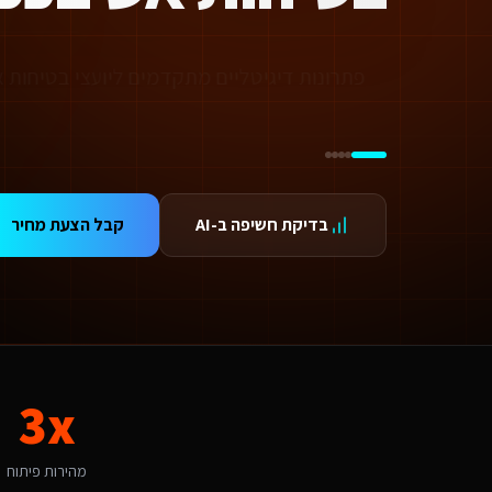
ידום בגוגל AI — שירות קידום בגוגל AI מתקדם
ידום ב-ChatGPT — שירות קידום ב-ChatGPT מתקדם
תאמת אתרים ו-SaaS למנועי חיפוש — שירות התאמת אתרים ו-SaaS למנועי חיפוש מתקדם
פתרונות דיגיטליים מתקדמים ליועצי בטיחות
תונים ומספרים
3 מהירות פיתוח
99.9 זמינות
24/ תמיכה
אלות נפוצות על
פיתוח אוטומציות ב-Make/Zapier
בדיקת חשיפה ב-AI
קבל הצעת מחיר
אם אפשר לפרוס את התשלום?
החלט. אנו מציעים מסלולי תשלום גמישים: תשלום חד-פעמי עם הנחה, או פריסה ל-3-6 תשלומים. לשירותים דיגיטליים ליועצי בטיחות אש גדולים בכפר סבא יש גם אפשרות לתשלום חודשי מבוסס שי
מה זמן לוקח לפתח פיתוח אוטומציות ב-Make/Zapier לשירותים דיגיטליים ליועצי בטיחות אש?
ות פלטפורמת Base44 אנו מפתחים מהר פי 3 מפיתוח רגיל. אתר תדמית: 1-2 שבועות, חנות אונליין: 3-4 שבועות, מערכת ניהול SaaS: 4-8 שבועות. שירותים דיגיטליים ליועצי בטיחות אש בכפר סבא יכולים לצפות לתהליך חלק עם אבני דרך ברורות.
מה חשוב שפיתוח אוטומציות ב-Make/Zapier יותאם לכפר סבא?
פר סבא היא עיר בינונית עם אופי ירוק וקהילתי. הקהל המקומי של משפחות ואיכו
אם יש לכם ניסיון עם שירותים דיגיטליים ליועצי בטיחות אש בכפר סבא?
3x
ן, אנו עובדים עם עסקים בכפר סבא ומכירים את השוק המקומי. השוק בכפר סבא מתאפיין בירוק וקהילתי. עיר בינונית עם משפחות ואיכות חיים שמחפשת פיתוח אוטומציות ב-Make/Zapier איכו
יזו טכנולוגיה אתם משתמשים עבור פיתוח אוטומציות ב-Make/Zapier?
ו בונים על פלטפורמת Base44 עם React, PostgreSQL ו-AI. עבור שירותים דיגיטליים ליועצי בטיחות אש בכפר סבא זה אומר: מהירות טעינה גבוהה, אבטחה ברמת Enterprise, ממשק בעברית מלאה, וסוכני AI חכמים שמייעלים תהליכים 24/7.
מהירות פיתוח