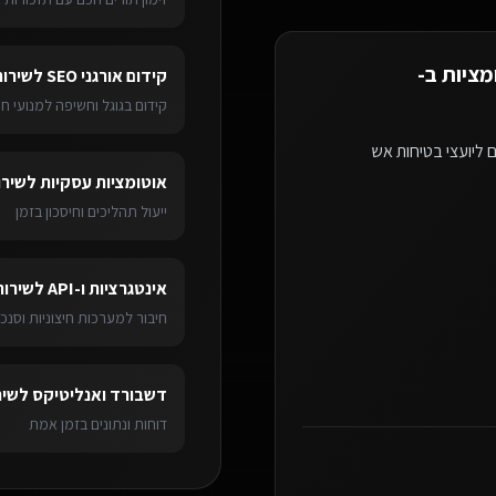
מציות ב-
קידום אורגני SEO
ל
שירות
קידום בגוגל וחשיפה למנועי חי
 ליועצי בטיחות אש
אוטומציות עסקיות
ל
שירו
ייעול תהליכים וחיסכון בזמן
אינטגרציות ו-API
ל
שירות
חיבור למערכות חיצוניות וסנכר
דשבורד ואנליטיקס
ל
שיר
דוחות ונתונים בזמן אמת