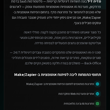
מדיה דיל
בונה תשתיות דיגיטליות קריטיות — פלטפורמות SaaS ברמת
פרודקשן, מערכות AI אוטונומיות ואוטומציות מוטמעות עומק — לארגונים
שלא מוכנים להתפשר על פתרונות מדף.
בתחום הפיתוח אוטומציות ב-
Make/Zapier, אנו מביאים ניסיון ייחודי וידע מעמיק שנצבר מעבודה עם
עסקים מובילים בענף.
כל מוצר שאנחנו משחררים מתוכנן מקצה לקצה: מודלי דאטה
סקיילאביליים, אינטגרציות בזמן אמת, סוכנים מבוססי LLM ומנועי
אנליטיקס שהופכים נתונים תפעוליים לצמיחה מדידה.
סוכני ה-AI האוטונומיים שלנו מתפקדים כמצבת עובדים דיגיטלית 24/7 —
סוגרים עסקאות, פותרים קריאות שירות, מסננים לידים ומנהלים תהליכי
Back-Office — משולבים בצורה חלקה בסטאק הקיים שלכם.
תחומי התמחות ליבה לפיתוח אוטומציות ב-Make/Zapier
פתרונות מותאמים לתחום הפיתוח אוטומציות ב-Make/Zapier
אתרים ומערכות Web מתקדמות
פתרונות AI ובינה מלאכותית