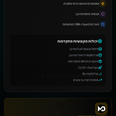
אוטומציות ואינטגרציות עסקיות
אבטחה ותשתיות ענן
מערכות SaaS ו-CRM מותאמות
יכולות מקצועיות מתקדמות
פיתוח Full-Stack מורכב
אנחנו משתמשים בעוגיות 🍪
ארכיטקטורת מערכות ענן
אנו משתמשים בעוגיות כדי לשפר את חווית הגלישה שלך.
אינטגרציות API מתקדמות
מדיניות פרטיות
DevOps ו-CI/CD
הגדרות
אנליטיקס ו-BI
אופטימיזציה וביצועים
דחה
אישור הכל