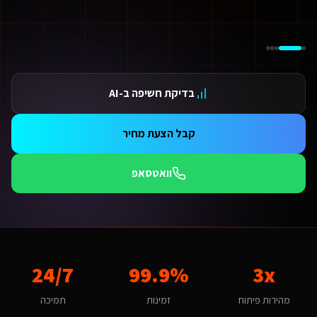
ידום בגוגל AI — שירות קידום בגוגל AI מתקדם
ידום ב-ChatGPT — שירות קידום ב-ChatGPT מתקדם
תאמת אתרים ו-SaaS למנועי חיפוש — שירות התאמת אתרים ו-SaaS למנועי חיפוש מתקדם
תונים ומספרים
3 מהירות פיתוח
בדיקת חשיפה ב-AI
99.9 זמינות
24/ תמיכה
אלות נפוצות על
פיתוח אוטומציות ב-Make/Zapier
קבל הצעת מחיר
מה עולה פיתוח אוטומציות ב-Make/Zapier לשירותים דיגיטליים ליועצי בטיחות אש בפתח תקווה?
חיר לפיתוח אוטומציות ב-Make/Zapier לשירותים דיגיטליים ליועצי בטיחות אש בפתח תקווה מותאם להיקף הפרויקט. אתר תדמית מתחיל מ-6,000₪, חנות אונליין מ-8,000₪, מערכת SaaS מ-12,000₪. בפתח תקווה התחרות אינטנסיבית ולכן חשוב להשקיע בפתרון איכותי שיבלוט. צרו קשר להצעת מחיר מדויקת.
וואטסאפ
תי כדאי להתחיל את הפרויקט?
כי טוב - עכשיו. לקוחות באזור המרכז מצפים לחווית משתמש ברמת הייטק כל חודש בלי נו
ה האתגר הדיגיטלי המרכזי של שירותים דיגיטליים ליועצי בטיחות אש בפתח תקו
אתגר המרכזי בפתח תקווה הוא "בידול עסקי באזור תעשייה צפוף". פיתוח אוטומציות ב-Make/Zapier בפתח תקווה דורש הבנה של השוק העסקי ומתפתח והתאמה לחברות הייטק, בתי חולים ומשפחות. האתגר של "בידול עסקי באזור תעשייה צפוף" הופך ליתרון כשמשלבים פתרון מותאם. אנו בונים פתרונות שהופכים את האתגר הזה ליתרון ת
מה חשוב שפיתוח אוטומציות ב-Make/Zapier יותאם לפתח תקווה?
3x
99.9%
24/7
תח תקווה היא עיר גדולה עם אופי עסקי ומתפתח. הקהל המקומי של חברות הייטק
אם המערכת תומכת באוטומציות ו-AI?
מהירות פיתוח
זמינות
תמיכה
החלט. כל מערכת שאנו בונים לשירותים דיגיטליים ליועצי בטיחות אש כוללת אוטומציות מובנות: תזכורות אוטומטיות, בוט WhatsApp חכם, ניתוח נתונים בזמן אמת ודוחות אוטומטיים. ר