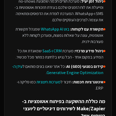
ניהול זמן יעיל:
מערכת תורים חכמה שמונעת no-shows
ומייעלת את לוח הזמנים שלכם בעזרת תזכורות אוטומטיות ב-
SMS ו-WhatsApp. המערכת לומדת את הדפוסים ומתאימה
את עצמה לצרכים העסקיים שלכם.
תקשורת עם לקוחות:
בוט WhatsApp AI
שמנהל תקשורת
אוטומטית, עונה על שאלות נפוצות, ומעדכן לקוחות ללא
מעורבות ידנית.
ניהול מידע מרכזי:
מערכת
CRM ו-SaaS
שמאגדת את כל
המידע במקום אחד - הכל נגיש בלחיצת כפתור מכל מכשיר.
קידום במנועי AI (GEO):
כל אתר שאנו בונים מותאם ל
עידן ה-
.
Generative Engine Optimization
אינטגרציות חכמות:
חיבור ל
מערכות חיצוניות
כמו סליקה ו-
ERP.
מה כוללת ההשקעה ב
פיתוח אוטומציות ב-
Make/Zapier
ל
שירותים דיגיטליים ליועצי
בטיחות אש
?