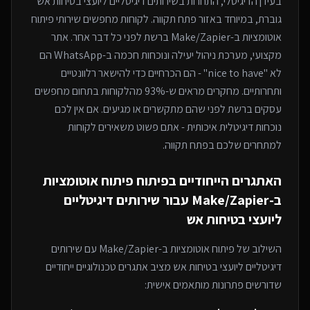
בעידן הדיגיטלי, התחרות ב
שירותים דיגיטליים ליועצי בטיחות אש
גוברת, במיוחד
באזור פתח תקווה
. לקוחות מחפשים שירותי
פיתוח
אוטומציות ב-Make/Zapier
ברשת לפני כל דבר אחר. אתר
מקצועי, מערכת ניהול יעילה ונוכחות חכמה ב-WhatsApp הם
לא "nice to have" - הם הכרחיים כדי להישאר רלוונטיים
ותחרותיים. מחקרים מראים ש-93% מהלקוחות בתחום מחפשים
עסקים ברשת לפני שהם מתקשרים או מגיעים. אם אין לכם
נוכחות דיגיטלית איכותית - אתם פשוט משאירים לקוחות
למתחרים
שלכם בפתח תקווה
.
האתגרים הייחודיים בפיתוח
פיתוח אוטומציות
ב-Make/Zapier
עבור
שירותים דיגיטליים
ליועצי בטיחות אש
השילוב של
פיתוח אוטומציות ב-Make/Zapier
עם
שירותים
דיגיטליים ליועצי בטיחות אש
מציב אתגרים טכנולוגיים ייחודיים
שדורשים פתרונות מותאמים אישית: