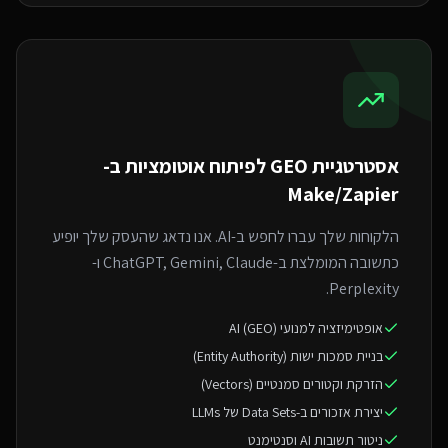
אסטרטגיית GEO ל
פיתוח אוטומציות ב-
Make/Zapier
הלקוחות שלך עברו לחפש ב-AI. אנו נדאג שהעסק שלך יופיע
כתשובה המומלצת ב-ChatGPT, Gemini, Claude ו-
Perplexity.
אופטימיזציה למנועי AI (GEO)
בניית סמכות ישות (Entity Authority)
הזרקת וקטורים סמנטיים (Vectors)
יצירת אזכורים ב-Data Sets של LLMs
ניטור תשובות AI וסנטימנט