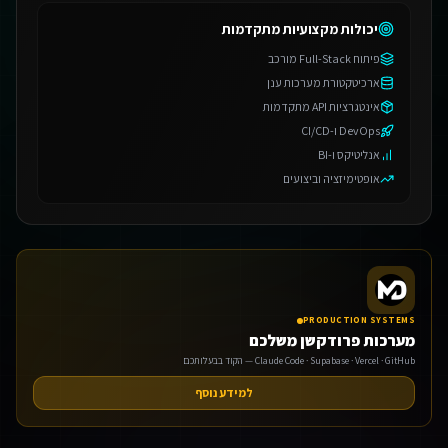
יכולות מקצועיות מתקדמות
פיתוח Full-Stack מורכב
ארכיטקטורת מערכות ענן
אינטגרציות API מתקדמות
DevOps ו-CI/CD
אנליטיקס ו-BI
אופטימיזציה וביצועים
PRODUCTION SYSTEMS
מערכות פרודקשן משלכם
Claude Code · Supabase · Vercel · GitHub — הקוד בבעלותכם
למידע נוסף