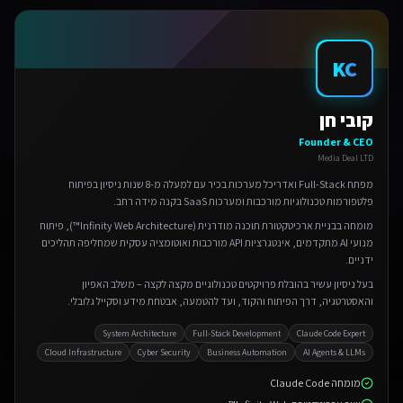
KC
קובי חן
Founder & CEO
Media Deal LTD
מפתח Full-Stack ואדריכל מערכות בכיר עם למעלה מ-8 שנות ניסיון בפיתוח
פלטפורמות טכנולוגיות מורכבות ומערכות SaaS בקנה מידה רחב.
מומחה בבניית ארכיטקטורת תוכנה מודרנית (Infinity Web Architecture™), פיתוח
מנועי AI מתקדמים, אינטגרציות API מורכבות ואוטומציה עסקית שמחליפה תהליכים
ידניים.
בעל ניסיון עשיר בהובלת פרויקטים טכנולוגיים מקצה לקצה – משלב האפיון
והאסטרטגיה, דרך הפיתוח והקוד, ועד להטמעה, אבטחת מידע וסקייל גלובלי.
System Architecture
Full-Stack Development
Claude Code Expert
Cloud Infrastructure
Cyber Security
Business Automation
AI Agents & LLMs
מומחה Claude Code