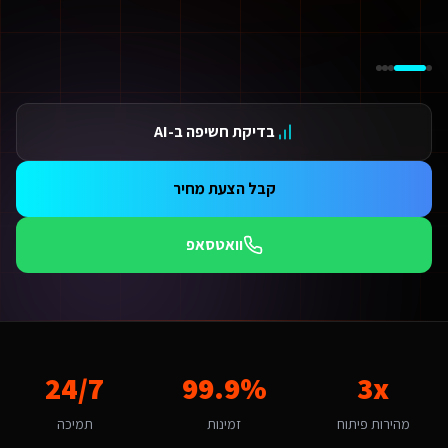
ידום בגוגל AI — שירות קידום בגוגל AI מתקדם
ידום ב-ChatGPT — שירות קידום ב-ChatGPT מתקדם
תאמת אתרים ו-SaaS למנועי חיפוש — שירות התאמת אתרים ו-SaaS למנועי חיפוש מתקדם
תונים ומספרים
3 מהירות פיתוח
בדיקת חשיפה ב-AI
99.9 זמינות
24/ תמיכה
אלות נפוצות על
פיתוח אוטומציות ב-Make/Zapier
קבל הצעת מחיר
אם אפשר לפרוס את התשלום?
החלט. אנו מציעים מסלולי תשלום גמישים: תשלום חד-פעמי עם הנחה, או פריסה ל-3-6 תשלומים. לשירותים דיגיטליים ליועצי בטיחות אש גדולים בקריית אתא יש גם אפשרות לתשלום חודשי מבוסס שי
וואטסאפ
מה זמן לוקח לפתח פיתוח אוטומציות ב-Make/Zapier לשירותים דיגיטליים ליועצי בטיחות אש?
ות פלטפורמת Base44 אנו מפתחים מהר פי 3 מפיתוח רגיל. אתר תדמית: 1-2 שבועות, חנות אונליין: 3-4 שבועות, מערכת ניהול SaaS: 4-8 שבועות. שירותים דיגיטליים ליועצי בטיחות אש בקריית אתא יכולים לצפות לתהליך חלק עם אבני דרך ברורות.
מה חשוב שפיתוח אוטומציות ב-Make/Zapier יותאם לקריית אתא?
ריית אתא היא עיר עם אופי קהילתי ומקומי. הקהל המקומי של משפחות ותושבי הא
אם יש לכם ניסיון עם שירותים דיגיטליים ליועצי בטיחות אש בקריית אתא?
3x
99.9%
24/7
ן, אנו עובדים עם עסקים בקריית אתא ומכירים את השוק המקומי. בהיותה עיר עם אופי קהילתי ומקומי, קריית אתא מציעה הזדמנויות ייחודיות לפיתוח אוטומציות ב-Make/Zapier. קהל היעד של משפחות ותושבי הא
יזו טכנולוגיה אתם משתמשים עבור פיתוח אוטומציות ב-Make/Zapier?
מהירות פיתוח
זמינות
תמיכה
ו בונים על פלטפורמת Base44 עם React, PostgreSQL ו-AI. עבור שירותים דיגיטליים ליועצי בטיחות אש בקריית אתא זה אומר: מהירות טעינה גבוהה, אבטחה ברמת Enterprise, ממשק בעברית מלאה, וסוכני AI חכמים שמייעלים תהליכים 24/7.