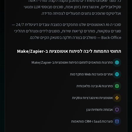
כל מוצר שאנחנו משחררים מתוכנן מקצה לקצה: מודלי דאטה
סקיילאביליים, אינטגרציות בזמן אמת, סוכנים מבוססי LLM ומנועי
אנליטיקס שהופכים נתונים תפעוליים לצמיחה מדידה.
סוכני ה-AI האוטונומיים שלנו מתפקדים כמצבת עובדים דיגיטלית 24/7 —
סוגרים עסקאות, פותרים קריאות שירות, מסננים לידים ומנהלים תהליכי
Back-Office — משולבים בצורה חלקה בסטאק הקיים שלכם.
תחומי התמחות ליבה לפיתוח אוטומציות ב-Make/Zapier
פתרונות מותאמים לתחום הפיתוח אוטומציות ב-Make/Zapier
אתרים ומערכות Web מתקדמות
פתרונות AI ובינה מלאכותית
אוטומציות ואינטגרציות עסקיות
אבטחה ותשתיות ענן
מערכות SaaS ו-CRM מותאמות