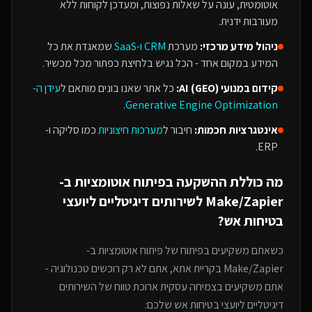
אוטומטית, עונה על שאלות נפוצות, ומעדכן לקוחות ללא
מעורבות ידנית.
ניהול מידע מרכזי:
מערכת
CRM ו-SaaS
שמאגדת את כל
המידע במקום אחד - הכל נגיש בלחיצת כפתור מכל מכשיר.
קידום במנועי AI (GEO):
כל אתר שאנו בונים מותאם ל
עידן ה-
.
Generative Engine Optimization
אינטגרציות חכמות:
חיבור ל
מערכות חיצוניות
כמו סליקה ו-
ERP.
מה כוללת ההשקעה ב
פיתוח אוטומציות ב-
Make/Zapier
ל
שירותים דיגיטליים ליועצי
בטיחות אש
?
כשאתם משקיעים בפיתוח של
פיתוח אוטומציות ב-
Make/Zapier
בקריית אתא
, אתם לא רק רוכשים טכנולוגיה -
אתם משקיעים בצמיחה עסקית ארוכת טווח של ה
שירותים
דיגיטליים ליועצי בטיחות אש
שלכם: