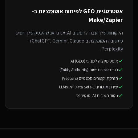
אסטרטגיית GEO ל
פיתוח אוטומציות ב-
Make/Zapier
הלקוחות שלך עברו לחפש ב-AI. אנו נדאג שהעסק שלך יופיע
כתשובה המומלצת ב-ChatGPT, Gemini, Claude ו-
Perplexity.
אופטימיזציה למנועי AI (GEO)
בניית סמכות ישות (Entity Authority)
הזרקת וקטורים סמנטיים (Vectors)
יצירת אזכורים ב-Data Sets של LLMs
ניטור תשובות AI וסנטימנט