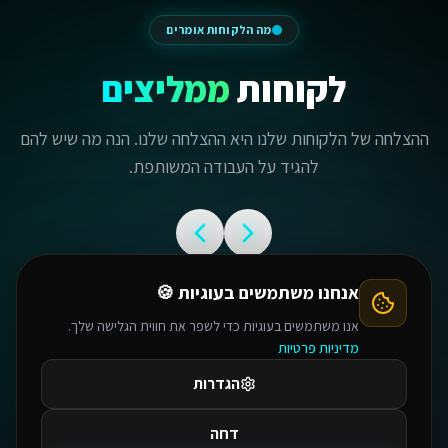
מה הלקוחות אומרים
לקוחות
ממליצים
ההצלחה של הלקוחות שלנו היא ההצלחה שלנו. הנה מה שיש להם
להגיד על העבודה המשותפת.
אנחנו משתמשים בעוגיות 🍪
אנו משתמשים בעוגיות כדי לשפר את חווית הגלישה שלך.
מדיניות פרטיות
הגדרות
דחה
"
אישור הכל
קובי יא מלך! תשמע לקחת את המערכת הנוכחית שלי
"
קובי היק
שבניתי בבייס 44 והקפצת אותה ב-100 רמות! ואני עוד
לבנות יכו
הייתי בטוח שבניתי מערכת מושלמת לצרכים שלי. אתה
דמיון אפשר
אמן אחי, תודה על הכל ומחכה לפגישה הבאה שלנו כל
של מיליונ