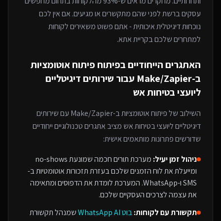
ותחרותיים. מחקרים מראים ש-93% מהלקוחות בתחום מחפשים
עסקים ברשת לפני שהם מתקשרים או מגיעים. אם אין לכם
נוכחות דיגיטלית איכותית - אתם פשוט משאירים לקוחות
למתחרים
שלכם בקריית אתא
.
האתגרים הייחודיים בפיתוח
פיתוח אוטומציות
ב-Make/Zapier
עבור
שירותים דיגיטליים
ליועצי בטיחות אש
השילוב של
פיתוח אוטומציות ב-Make/Zapier
עם
שירותים
דיגיטליים ליועצי בטיחות אש
מציב אתגרים טכנולוגיים ייחודיים
שדורשים פתרונות מותאמים אישית:
ניהול זמן יעיל:
מערכת תורים חכמה שמונעת no-shows
ומייעלת את לוח הזמנים שלכם בעזרת תזכורות אוטומטיות ב-
SMS ו-WhatsApp. המערכת לומדת את הדפוסים ומתאימה
את עצמה לצרכים העסקיים שלכם.
תקשורת עם לקוחות:
בוט WhatsApp AI
שמנהל תקשורת