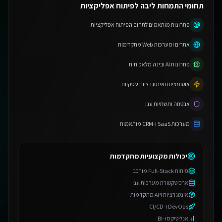
תחומי התמחות ליבה לפיתוח אפליקציות
פתרונות מותאמים לתחום הפיתוח אפליקציות
אתרים ומערכות Web מתקדמות
פתרונות AI ובינה מלאכותית
אוטומציות ואינטגרציות עסקיות
אבטחה ותשתיות ענן
מערכות SaaS ו-CRM מותאמות
יכולות מקצועיות מתקדמות
פיתוח Full-Stack מורכב
ארכיטקטורת מערכות ענן
אינטגרציות API מתקדמות
DevOps ו-CI/CD
אנליטיקס ו-BI