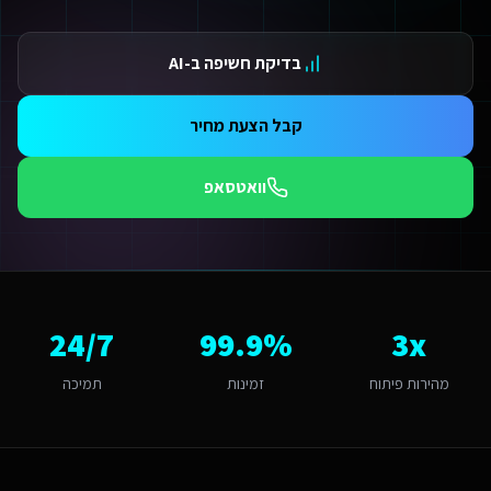
ידום בגוגל AI — שירות קידום בגוגל AI מתקדם
ידום ב-ChatGPT — שירות קידום ב-ChatGPT מתקדם
בדיקת חשיפה ב-AI
תאמת אתרים ו-SaaS למנועי חיפוש — שירות התאמת אתרים ו-SaaS למנועי חיפוש מתקדם
תונים ומספרים
3 מהירות פיתוח
קבל הצעת מחיר
99.9 זמינות
24/ תמיכה
וואטסאפ
אלות נפוצות על
פיתוח אפליקציות
מה עולה פיתוח אפליקציות לשירותים דיגיטליים לחברות השמת עובדים זרים בב
מחיר לפיתוח אפליקציות לשירותים דיגיטליים לחברות השמת עובדים זרים בבני ברק מותאם להיקף הפרויקט. אתר תדמית מתחיל מ-6,000₪, חנות אונליין מ-8,000₪, מערכת SaaS 
מה זמן לוקח לפתח פיתוח אפליקציות לשירותים דיגיטליים לחברות השמת עובדי
ות פלטפורמת Base44 אנו מפתחים מהר פי 3 מפיתוח רגיל. אתר תדמית: 1-2 שבועות, חנות אונליין: 3-4 שבועות, מערכת ניהול SaaS: 4-8 שבועות. שירותים דיגיטליים לחברות השמת עובדים זרים בבני ברק יכולים לצפות לתהליך חלק עם אבני דרך ברורות.
24/7
99.9%
3x
ה האתגר הדיגיטלי המרכזי של שירותים דיגיטליים לחברות השמת עובדים זרים 
אתגר המרכזי בבני ברק הוא "התאמה תרבותית ושיווקית". פיתוח אפליקציות בב
מהירות פיתוח
זמינות
תמיכה
מה חשוב שפיתוח אפליקציות יותאם לבני ברק?
ני ברק היא עיר גדולה עם אופי צפוף ומסחרי. הקהל המקומי של קהל דתי-חרדי ו
אם המערכת תומכת באוטומציות ו-AI?
החלט. כל מערכת שאנו בונים לשירותים דיגיטליים לחברות השמת עובדים זרים כוללת אוטומציות מובנות: תזכורות אוטומטיות, בוט WhatsApp חכם, ניתוח נתונים בזמן אמת ודו