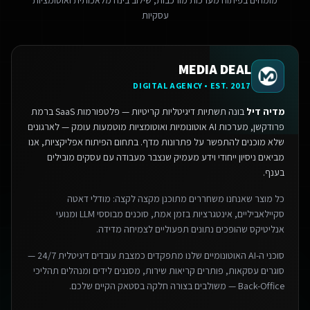
מומחים בפיתוח מערכות מורכבות, שילוב בינה מלאכותית ואוטומציות
עסקיות
MEDIA DEAL
DIGITAL AGENCY • EST. 2017
מדיה דיל
בונה תשתיות דיגיטליות קריטיות — פלטפורמות SaaS ברמת
פרודקשן, מערכות AI אוטונומיות ואוטומציות מוטמעות עומק — לארגונים
שלא מוכנים להתפשר על פתרונות מדף.
בתחום הפיתוח אפליקציות, אנו
מביאים ניסיון ייחודי וידע מעמיק שנצבר מעבודה עם עסקים מובילים
בענף.
כל מוצר שאנחנו משחררים מתוכנן מקצה לקצה: מודלי דאטה
סקיילאביליים, אינטגרציות בזמן אמת, סוכנים מבוססי LLM ומנועי
אנליטיקס שהופכים נתונים תפעוליים לצמיחה מדידה.
סוכני ה-AI האוטונומיים שלנו מתפקדים כמצבת עובדים דיגיטלית 24/7 —
סוגרים עסקאות, פותרים קריאות שירות, מסננים לידים ומנהלים תהליכי
Back-Office — משולבים בצורה חלקה בסטאק הקיים שלכם.