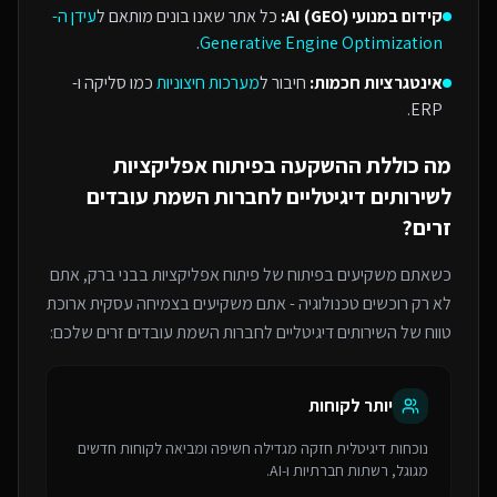
קידום במנועי AI (GEO):
כל אתר שאנו בונים מותאם ל
עידן ה-
.
Generative Engine Optimization
אינטגרציות חכמות:
חיבור ל
מערכות חיצוניות
כמו סליקה ו-
ERP.
מה כוללת ההשקעה ב
פיתוח אפליקציות
ל
שירותים דיגיטליים לחברות השמת עובדים
זרים
?
כשאתם משקיעים בפיתוח של
פיתוח אפליקציות
בבני ברק
, אתם
לא רק רוכשים טכנולוגיה - אתם משקיעים בצמיחה עסקית ארוכת
טווח של ה
שירותים דיגיטליים לחברות השמת עובדים זרים
שלכם:
יותר לקוחות
נוכחות דיגיטלית חזקה מגדילה חשיפה ומביאה לקוחות חדשים
מגוגל, רשתות חברתיות ו-AI.