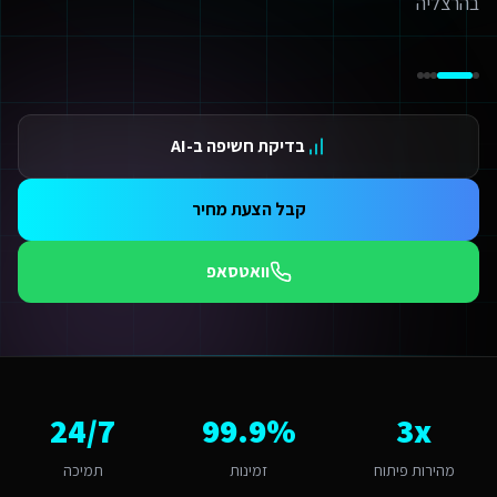
ידום בגוגל AI — שירות קידום בגוגל AI מתקדם
ידום ב-ChatGPT — שירות קידום ב-ChatGPT מתקדם
תאמת אתרים ו-SaaS למנועי חיפוש — שירות התאמת אתרים ו-SaaS למנועי חיפוש מתקדם
תונים ומספרים
3 מהירות פיתוח
בדיקת חשיפה ב-AI
99.9 זמינות
24/ תמיכה
אלות נפוצות על
פיתוח אפליקציות
קבל הצעת מחיר
אם אפשר לפרוס את התשלום?
החלט. אנו מציעים מסלולי תשלום גמישים: תשלום חד-פעמי עם הנחה, או פריסה ל-3-6 תשלומים. לשירותים דיגיטליים לחברות השמת עובדים זרים גדולים בהרצליה יש גם אפשרות לתשלום חודשי מבוסס שי
וואטסאפ
תי כדאי להתחיל את הפרויקט?
כי טוב - עכשיו. אזור השרון מתפתח מהר - מי שנכנס לדיגיטל עכשיו ייהנה מיתרון ראשון 
מה חשוב שפיתוח אפליקציות יותאם להרצליה?
רצליה היא עיר בינונית עם אופי יוקרתי והייטקיסטי. הקהל המקומי של חברות הי
אם יש לכם ניסיון עם שירותים דיגיטליים לחברות השמת עובדים זרים בהרצליה?
3x
99.9%
24/7
ן, אנו עובדים עם עסקים בהרצליה ומכירים את השוק המקומי. בהיותה עיר בינוני
יזו טכנולוגיה אתם משתמשים עבור פיתוח אפליקציות?
מהירות פיתוח
זמינות
תמיכה
ו בונים על פלטפורמת Base44 עם React, PostgreSQL ו-AI. עבור שירותים דיגיטליים לחברות השמת עובדים זרים בהרצליה זה אומר: מהירות טעינה גבוהה, אבטחה ברמת Enterprise, ממשק בעברית מלאה, וסוכני AI חכמים שמייעלים תהליכים 24/7.