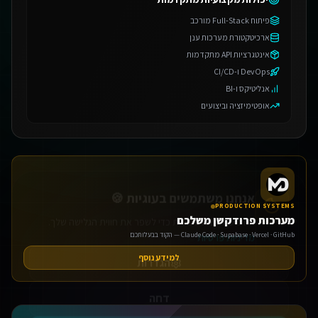
פיתוח Full-Stack מורכב
ארכיטקטורת מערכות ענן
אינטגרציות API מתקדמות
DevOps ו-CI/CD
אנליטיקס ו-BI
אופטימיזציה וביצועים
אנחנו משתמשים בעוגיות 🍪
אנו משתמשים בעוגיות כדי לשפר את חווית הגלישה שלך.
מדיניות פרטיות
הגדרות
PRODUCTION SYSTEMS
מערכות פרודקשן משלכם
דחה
Claude Code · Supabase · Vercel · GitHub — הקוד בבעלותכם
למידע נוסף
אישור הכל