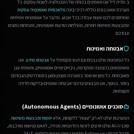
ב-מדיה דיל אנו מאמינים בכוחה של הטכנולוגיה לשנות עסקים. כל
מערכת שאנו בונים כוללת רכיבי
בינה מלאכותית
ו
אוטומציה עסקית
שמחסכים לכם שעות עבודה בכל שבוע. מדובר על אוטומציות אמיתיות
שמבצעות משימות חוזרות, משלחות הודעות אוטומטיות, ומנתחות נתונים
עבורכם.
אבטחה ואמינות
כל הפתרונות שלנו נבנים עם דגש מקסימלי על
אבטחת מידע
. אנו
משתמשים בהצפנה מתקדמת, גיבויים יומיים אוטומטיים, ותשתית ענן
מאובטחת. כל נתון שנשמר במערכת מוצפן ומוגן בסטנדרטים הגבוהים
ביותר. בנוסף, אנו מבצעים עדכוני אבטחה שוטפים ובדיקות חדירה
תקופתיות.
סוכנים אוטונומיים (Autonomous Agents)
המערכות שלנו לא רק "עונות" ללקוחות, אלא
יוזמות ומבצעות משימות
.
סוכני ה-AI שלנו יודעים לזהות הזדמנויות מכירה, לתאם פגישות מורכבות,
ולנהל תהליכי Follow-up מלאים באופן עצמאי לחלוטין, 24/7.