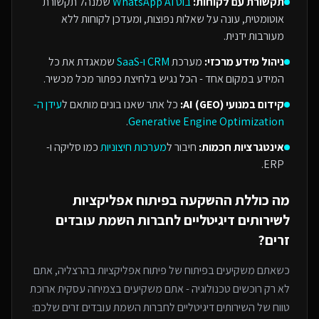
תקשורת עם לקוחות:
בוט WhatsApp AI
שמנהל תקשורת
אוטומטית, עונה על שאלות נפוצות, ומעדכן לקוחות ללא
מעורבות ידנית.
ניהול מידע מרכזי:
מערכת
CRM ו-SaaS
שמאגדת את כל
המידע במקום אחד - הכל נגיש בלחיצת כפתור מכל מכשיר.
קידום במנועי AI (GEO):
כל אתר שאנו בונים מותאם ל
עידן ה-
.
Generative Engine Optimization
אינטגרציות חכמות:
חיבור ל
מערכות חיצוניות
כמו סליקה ו-
ERP.
מה כוללת ההשקעה ב
פיתוח אפליקציות
ל
שירותים דיגיטליים לחברות השמת עובדים
זרים
?
כשאתם משקיעים בפיתוח של
פיתוח אפליקציות
בהרצליה
, אתם
לא רק רוכשים טכנולוגיה - אתם משקיעים בצמיחה עסקית ארוכת
טווח של ה
שירותים דיגיטליים לחברות השמת עובדים זרים
שלכם: