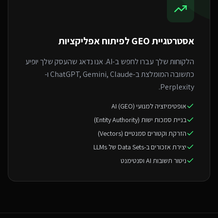
אסטרטגיית GEO ל
פיתוח אפליקציות
הלקוחות שלך עברו לחפש ב-AI. אנו נדאג שהעסק שלך יופיע
כתשובה המומלצת ב-ChatGPT, Gemini, Claude ו-
Perplexity.
אופטימיזציה למנועי AI (GEO)
בניית סמכות ישות (Entity Authority)
הזרקת וקטורים סמנטיים (Vectors)
יצירת אזכורים ב-Data Sets של LLMs
ניטור תשובות AI וסנטימנט