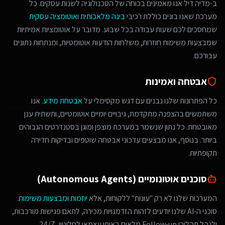
ב-מדיה דיל אנו מאמינים בכוחה של הטכנולוגיה לשנות עסקים. כל
מערכת שאנו בונים כוללת רכיבי
בינה מלאכותית
ו
אוטומציה עסקית
שמחסכים לכם שעות עבודה בכל שבוע. מדובר על אוטומציות אמיתיות
שמבצעות משימות חוזרות, משלחות הודעות אוטומטיות, ומנתחות נתונים
עבורכם.
אבטחה ואמינות
כל הפתרונות שלנו נבנים עם דגש מקסימלי על
אבטחת מידע
. אנו
משתמשים בהצפנה מתקדמת, גיבויים יומיים אוטומטיים, ותשתית ענן
מאובטחת. כל נתון שנשמר במערכת מוצפן ומוגן בסטנדרטים הגבוהים
ביותר. בנוסף, אנו מבצעים עדכוני אבטחה שוטפים ובדיקות חדירה
תקופתיות.
סוכנים אוטונומיים (Autonomous Agents)
המערכות שלנו לא רק "עונות" ללקוחות, אלא
יוזמות ומבצעות משימות
.
סוכני ה-AI שלנו יודעים לזהות הזדמנויות מכירה, לתאם פגישות מורכבות,
ולנהל תהליכי Follow-up מלאים באופן עצמאי לחלוטין, 24/7.