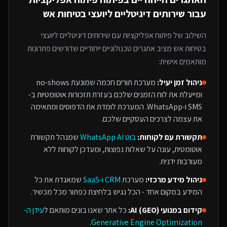
עבור
שירותים דיגיטליים ליועצי בטיחות אש
השילוב של
פיתוח אפליקציות
עם
שירותים דיגיטליים ליועצי
בטיחות אש
מציב אתגרים טכנולוגיים ייחודיים שדורשים פתרונות
מותאמים אישית:
ניהול זמן יעיל:
מערכת תורים חכמה שמונעת no-shows
ומייעלת את לוח הזמנים שלכם בעזרת תזכורות אוטומטיות ב-
SMS ו-WhatsApp. המערכת לומדת את הדפוסים ומתאימה
את עצמה לצרכים העסקיים שלכם.
תקשורת עם לקוחות:
בוט WhatsApp AI
שמנהל תקשורת
אוטומטית, עונה על שאלות נפוצות, ומעדכן לקוחות ללא
מעורבות ידנית.
ניהול מידע מרכזי:
מערכת
CRM ו-SaaS
שמאגדת את כל
המידע במקום אחד - הכל נגיש בלחיצת כפתור מכל מכשיר.
קידום במנועי AI (GEO):
כל אתר שאנו בונים מותאם ל
עידן ה-
.
Generative Engine Optimization