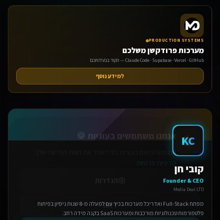
PRODUCTION SYSTEMS
מערכות פרודקשן משלכם
Claude Code · Supabase · Vercel · GitHub — הקוד בבעלותכם
למידע נוסף
אנחנו משתמשים בעוגיות 🍪
אנו משתמשים בעוגיות כדי לשפר את חווית הגלישה שלך.
מדיניות פרטיות
KC
הגדרות
דחה
קובי חן
Founder & CEO
אישור הכל
Media Deal LTD
מפתח Full-Stack ואדריכל מערכות בכיר עם למעלה מ-8 שנות ניסיון בפיתוח
פלטפורמות טכנולוגיות מורכבות ומערכות SaaS בקנה מידה רחב.