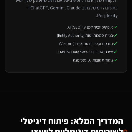
הלקוחות שלך עברו לחפש ב-AI. אנו נדאג שהעסק שלך יופיע
כתשובה המומלצת ב-ChatGPT, Gemini, Claude ו-
Perplexity.
אופטימיזציה למנועי AI (GEO)
בניית סמכות ישות (Entity Authority)
הזרקת וקטורים סמנטיים (Vectors)
יצירת אזכורים ב-Data Sets של LLMs
ניטור תשובות AI וסנטימנט
המדריך המלא: פיתוח דיגיטלי
ל
שירותים דיגיטליים ליועצי