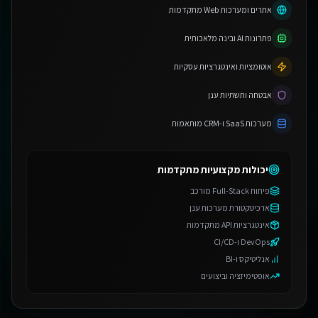
אתרים ומערכות Web מתקדמות
פתרונות AI ובינה מלאכותית
אוטומציות ואינטגרציות עסקיות
אבטחה ותשתיות ענן
מערכות SaaS ו-CRM מותאמות
יכולות מקצועיות מתקדמות
פיתוח Full-Stack מורכב
ארכיטקטורת מערכות ענן
אינטגרציות API מתקדמות
DevOps ו-CI/CD
אנליטיקס ו-BI
אופטימיזציה וביצועים