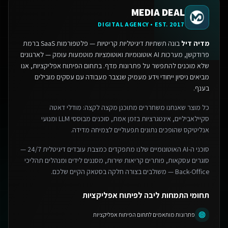
MEDIA DEAL
DIGITAL AGENCY • EST. 2017
מדיה דיל
בונה תשתיות דיגיטליות קריטיות — פלטפורמות SaaS ברמת
פרודקשן, מערכות AI אוטונומיות ואוטומציות מוטמעות עומק — לארגונים
שלא מוכנים להתפשר על פתרונות מדף.
בתחום הפיתוח אפליקציות, אנו
מביאים ניסיון ייחודי וידע מעמיק שנצבר מעבודה עם עסקים מובילים
בענף.
כל מוצר שאנחנו משחררים מתוכנן מקצה לקצה: מודלי דאטה
סקיילאביליים, אינטגרציות בזמן אמת, סוכנים מבוססי LLM ומנועי
אנליטיקס שהופכים נתונים תפעוליים לצמיחה מדידה.
סוכני ה-AI האוטונומיים שלנו מתפקדים כמצבת עובדים דיגיטלית 24/7 —
סוגרים עסקאות, פותרים קריאות שירות, מסננים לידים ומנהלים תהליכי
Back-Office — משולבים בצורה חלקה בסטאק הקיים שלכם.
תחומי התמחות ליבה לפיתוח אפליקציות
פתרונות מותאמים לתחום הפיתוח אפליקציות