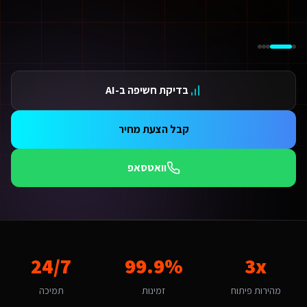
ידום בגוגל AI — שירות קידום בגוגל AI מתקדם
ידום ב-ChatGPT — שירות קידום ב-ChatGPT מתקדם
תאמת אתרים ו-SaaS למנועי חיפוש — שירות התאמת אתרים ו-SaaS למנועי חיפוש מתקדם
תונים ומספרים
3 מהירות פיתוח
בדיקת חשיפה ב-AI
99.9 זמינות
24/ תמיכה
אלות נפוצות על
פיתוח אפליקציות
קבל הצעת מחיר
מה עולה פיתוח אפליקציות לשירותים דיגיטליים ליועצי בטיחות אש בהוד השרון?
מחיר לפיתוח אפליקציות לשירותים דיגיטליים ליועצי בטיחות אש בהוד השרון מותאם להיקף הפרויקט. אתר תדמית מתחיל מ-6,000₪, חנות אונליין מ-8,000₪, מערכת SaaS מ-12,000₪. ב
וואטסאפ
מה זמן לוקח לפתח פיתוח אפליקציות לשירותים דיגיטליים ליועצי בטיחות אש?
ות פלטפורמת Base44 אנו מפתחים מהר פי 3 מפיתוח רגיל. אתר תדמית: 1-2 שבועות, חנות אונליין: 3-4 שבועות, מערכת ניהול SaaS: 4-8 שבועות. שירותים דיגיטליים ליועצי בטיחות אש בהוד השרון יכולים לצפות לתהליך חלק עם אבני דרך ברורות.
ה האתגר הדיגיטלי המרכזי של שירותים דיגיטליים ליועצי בטיחות אש בהוד השרו
אתגר המרכזי בהוד השרון הוא "שמירה על צביון כפרי". פיתוח אפליקציות בהו
מה חשוב שפיתוח אפליקציות יותאם להוד השרון?
3x
99.9%
24/7
וד השרון היא עיר קטנה-בינונית עם אופי כפרי ומתפתח. הקהל המקומי של משפחו
אם המערכת תומכת באוטומציות ו-AI?
מהירות פיתוח
זמינות
תמיכה
החלט. כל מערכת שאנו בונים לשירותים דיגיטליים ליועצי בטיחות אש כוללת אוטומציות מובנות: תזכורות אוטומטיות, בוט WhatsApp חכם, ניתוח נתונים בזמן אמת ודוחות אוטומטיים. ר