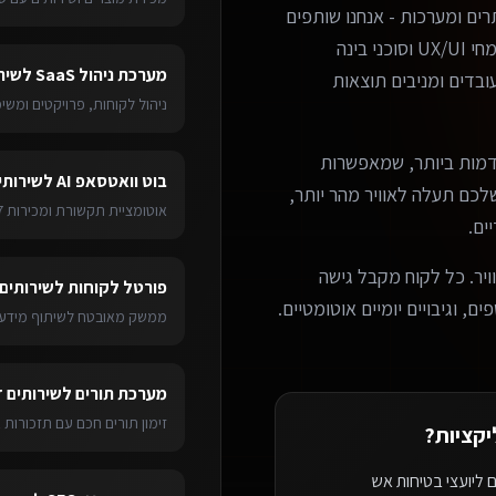
ים ומערכות - אנחנו שותפים
עסקיים אמיתיים. הצוות שלנו כולל מפתחים מנוסים, מומחי UX/UI וסוכני בינה
מערכת ניהול SaaS
ל
שיר
בדים ומניבים תוצאות
ניהול לקוחות, פרויקטים ומש
מות ביותר, שמאפשרות
בוט וואטסאפ AI
ל
שירותי
ערכת שלכם תעלה לאוויר מהר יותר,
אוטומציית תקשורת ומכירות 24/7
ים.
ויר. כל לקוח מקבל גישה
פורטל לקוחות
ל
שירותים 
ם, וגיבויים יומיים אוטומטיים.
ממשק מאובטח לשיתוף מידע 
מערכת תורים
ל
שירותים ד
זימון תורים חכם עם תזכורות 
יקציות
?
 ליועצי בטיחות אש