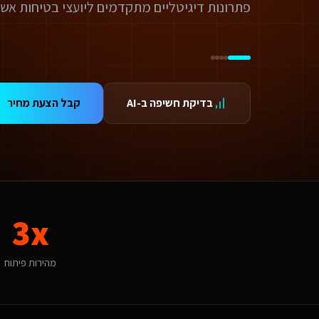
ידום בגוגל AI — שירות קידום בגוגל AI מתקדם
ידום ב-ChatGPT — שירות קידום ב-ChatGPT מתקדם
תאמת אתרים ו-SaaS למנועי חיפוש — שירות התאמת אתרים ו-SaaS למנועי חיפוש מתקדם
תונים ומספרים
3 מהירות פיתוח
99.9 זמינות
בדיקת חשיפה ב-AI
קבל הצעת מחיר
24/ תמיכה
אלות נפוצות על
פיתוח אפליקציות
אם אפשר לפרוס את התשלום?
החלט. אנו מציעים מסלולי תשלום גמישים: תשלום חד-פעמי עם הנחה, או פריסה ל-3-6 תשלומים. לשירותים דיגיטליים ליועצי בטיחות אש גדולים בנתניה יש גם אפשרות לתשלום חודשי מבוסס שי
מה זמן לוקח לפתח פיתוח אפליקציות לשירותים דיגיטליים ליועצי בטיחות אש?
ות פלטפורמת Base44 אנו מפתחים מהר פי 3 מפיתוח רגיל. אתר תדמית: 1-2 שבועות, חנות אונליין: 3-4 שבועות, מערכת ניהול SaaS: 4-8 שבועות. שירותים דיגיטליים ליועצי בטיחות אש בנתניה יכולים לצפות לתהליך חלק עם אבני דרך ברורות.
3x
מה חשוב שפיתוח אפליקציות יותאם לנתניה?
תניה היא עיר גדולה עם אופי תיירותי ועסקי. הקהל המקומי של תושבי השרון, תיי
אם יש לכם ניסיון עם שירותים דיגיטליים ליועצי בטיחות אש בנתניה?
מהירות פיתוח
ן, אנו עובדים עם עסקים בנתניה ומכירים את השוק המקומי. בהיותה עיר גדולה ע
יזו טכנולוגיה אתם משתמשים עבור פיתוח אפליקציות?
ו בונים על פלטפורמת Base44 עם React, PostgreSQL ו-AI. עבור שירותים דיגיטליים ליועצי בטיחות אש בנתניה זה אומר: מהירות טעינה גבוהה, אבטחה ברמת Enterprise, ממשק בעברית מלאה, וסוכני AI חכמים שמייעלים תהליכים 24/7.