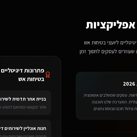
עצי בטיחות אש?
עם הבנה עמיקה של התחום. זה כולל: התאמה לזרימת העבודה שלכם, אינטגרציות ייעודיות, ו-AI שמבין את המו
אפליקציות
גיטליים ליועצי בטיחות אש
חנו כלים מבוססי AI ואוטומציות שעוזרים לעסקים לחסוך זמן
פתרונות דיגיטליים 
בטיחות אש
2
חדשות. עסקים שמשלבים אוטומציה
בניית אתר תדמית
ל
שירות
 על עלייה של 40% ביעילות התפעולית. המערכת שלנו תוכננה
אתר מקצועי ומותאם למותג עם
 וניהול חכם מבוסס נתונים.
ותים דיגיטליים ליועצי בטיחות אש
בנתניה
מערכת ניהול SaaS
לשירותים דיגיטליי
חנות אונליין
ל
שירותים די
ליקציות
> נתניה
מכירת מוצרים ושירותים עם ס