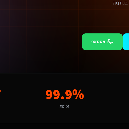
וואטסאפ
מוש (SaaS).
7
99.9%
רים ועסקים מצפה לחוויה שמדברת אליו. פתרון גנרי לא יעבוד כאן - צריך התאמה
זמינות
ם אופי תיירותי ועסקי, נתניה מציעה הזדמנויות ייחודיות לפיתוח אפליקציות. ק