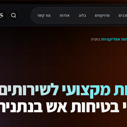
מת, אבטחה ברמת Enterprise ותמיכה 24/7. התחילו עוד היום.
פרויקטים
בלוג
אודות
צור קשר
 ואוטומציות שעוזרים לעסקים לחסוך זמן ולשפר תוצאות באופן מיידי.
וח אפליקציות
/
נתניה
ת מקצועי לשירותים
י בטיחות אש בנתניה