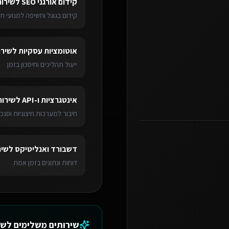
קידום אורגני SEO
ל
שירות
קידום בגוגל וחשיפה למנועי חי
אוטומציות עסקיות
ל
שירו
ייעול תהליכים וחיסכון בזמן
אינטגרציות ו-API
ל
שירות
חיבור למערכות חיצוניות וסנכר
דשבורד ואנליטיקס
ל
שיר
דוחות ונתונים בזמן אמת
שירותים משלימים ל
שי