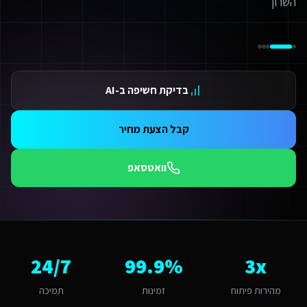
ידום בגוגל AI — שירות קידום בגוגל AI מתקדם
ידום ב-ChatGPT — שירות קידום ב-ChatGPT מתקדם
תאמת אתרים ו-SaaS למנועי חיפוש — שירות התאמת אתרים ו-SaaS למנועי חיפוש מתקדם
תונים ומספרים
3 מהירות פיתוח
בדיקת חשיפה ב-AI
99.9 זמינות
24/ תמיכה
אלות נפוצות על
פיתוח אתרי Base44
קבל הצעת מחיר
מה עולה פיתוח אתרי Base44 לשירותים דיגיטליים לחברות השמת עובדים זרים ברמת השרון?
יר לפיתוח אתרי Base44 לשירותים דיגיטליים לחברות השמת עובדים זרים ברמת השרון מותאם להיקף הפרויקט. אתר תדמית מתחיל מ-6,000₪, חנות אונליין מ-8,000₪, מערכת SaaS מ-12,000₪. ברמת השרון התחרות בינונית ולכן חשוב להשקיע בפתרון איכותי שיבלוט. צרו קשר להצעת מחיר מדויקת.
וואטסאפ
תי כדאי להתחיל את הפרויקט?
כי טוב - עכשיו. אזור השרון מתפתח מהר - מי שנכנס לדיגיטל עכשיו ייהנה מיתרון ראשון 
ה האתגר הדיגיטלי המרכזי של שירותים דיגיטליים לחברות השמת עובדים זרים
אתגר המרכזי ברמת השרון הוא "שימור רמת שירות". פיתוח אתרי Base44 ברמת השרון דורש הבנה של השוק האיכותי וירוק והתאמה לאוכלוסייה מבוססת. האתגר של "שימור רמת שירות" הופך ליתרון כשמשלבים פתרון מותאם. אנו בונים פתרונות שהופכים את האתגר הזה ליתרון תחרותי באמצעות טכנולוגיה חכמה.
מה חשוב שפיתוח אתרי Base44 יותאם לרמת השרון?
3x
99.9%
24/7
מת השרון היא עיר קטנה-בינונית עם אופי איכותי וירוק. הקהל המקומי של אוכלו
אם המערכת תומכת באוטומציות ו-AI?
מהירות פיתוח
זמינות
תמיכה
החלט. כל מערכת שאנו בונים לשירותים דיגיטליים לחברות השמת עובדים זרים כוללת אוטומציות מובנות: תזכורות אוטומטיות, בוט WhatsApp חכם, ניתוח נתונים בזמן אמת ודוח