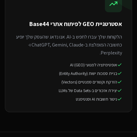
אסטרטגיית GEO ל
פיתוח אתרי Base44
הלקוחות שלך עברו לחפש ב-AI. אנו נדאג שהעסק שלך יופיע
כתשובה המומלצת ב-ChatGPT, Gemini, Claude ו-
Perplexity.
אופטימיזציה למנועי AI (GEO)
בניית סמכות ישות (Entity Authority)
הזרקת וקטורים סמנטיים (Vectors)
יצירת אזכורים ב-Data Sets של LLMs
ניטור תשובות AI וסנטימנט