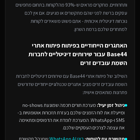
ותחרותיים. מחקרים מראים ש-93% מהלקוחות בתחום מחפשים
עסקים ברשת לפני שהם מתקשרים או מגיעים. אם אין לכם
נוכחות דיגיטלית איכותית - אתם פשוט משאירים לקוחות
למתחרים
שלכם ברמת השרון
.
האתגרים הייחודיים בפיתוח
פיתוח אתרי
Base44
עבור
שירותים דיגיטליים לחברות
השמת עובדים זרים
השילוב של
פיתוח אתרי Base44
עם
שירותים דיגיטליים לחברות
השמת עובדים זרים
מציב אתגרים טכנולוגיים ייחודיים שדורשים
פתרונות מותאמים אישית:
ניהול זמן יעיל:
מערכת תורים חכמה שמונעת no-shows
ומייעלת את לוח הזמנים שלכם בעזרת תזכורות אוטומטיות ב-
SMS ו-WhatsApp. המערכת לומדת את הדפוסים ומתאימה
את עצמה לצרכים העסקיים שלכם.
תקשורת עם לקוחות:
בוט WhatsApp AI
שמנהל תקשורת