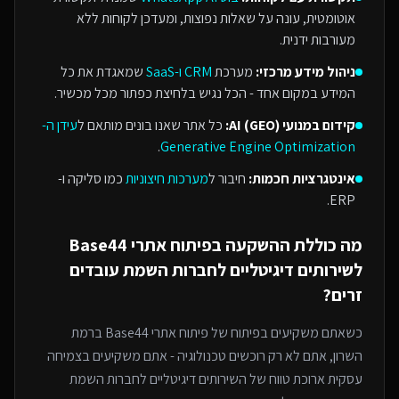
אוטומטית, עונה על שאלות נפוצות, ומעדכן לקוחות ללא
מעורבות ידנית.
ניהול מידע מרכזי:
מערכת
CRM ו-SaaS
שמאגדת את כל
המידע במקום אחד - הכל נגיש בלחיצת כפתור מכל מכשיר.
קידום במנועי AI (GEO):
כל אתר שאנו בונים מותאם ל
עידן ה-
.
Generative Engine Optimization
אינטגרציות חכמות:
חיבור ל
מערכות חיצוניות
כמו סליקה ו-
ERP.
מה כוללת ההשקעה ב
פיתוח אתרי Base44
ל
שירותים דיגיטליים לחברות השמת עובדים
זרים
?
כשאתם משקיעים בפיתוח של
פיתוח אתרי Base44
ברמת
השרון
, אתם לא רק רוכשים טכנולוגיה - אתם משקיעים בצמיחה
עסקית ארוכת טווח של ה
שירותים דיגיטליים לחברות השמת