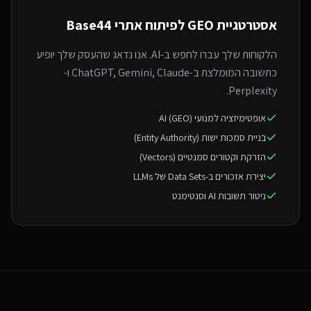
אסטרטגיית GEO ל
פיתוח אתרי Base44
הלקוחות שלך עברו לחפש ב-AI. אנו נדאג שהעסק שלך יופיע
כתשובה המומלצת ב-ChatGPT, Gemini, Claude ו-
Perplexity.
אופטימיזציה למנועי AI (GEO)
בניית סמכות ישות (Entity Authority)
הזרקת וקטורים סמנטיים (Vectors)
יצירת אזכורים ב-Data Sets של LLMs
ניטור תשובות AI וסנטימנט