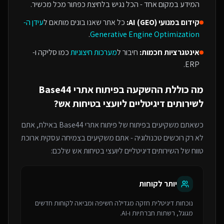
המידע במקום אחד - הכל נגיש בלחיצת כפתור מכל מכשיר.
קידום במנועי AI (GEO):
כל אתר שאנו בונים מותאם ל
עידן ה-
.
Generative Engine Optimization
אינטגרציות חכמות:
חיבור ל
מערכות חיצוניות
כמו סליקה ו-
ERP.
מה כוללת ההשקעה ב
פיתוח אתרי Base44
ל
שירותים דיגיטליים ליועצי בטיחות אש
?
כשאתם משקיעים בפיתוח של
פיתוח אתרי Base44
באילת
, אתם
לא רק רוכשים טכנולוגיה - אתם משקיעים בצמיחה עסקית ארוכת
טווח של ה
שירותים דיגיטליים ליועצי בטיחות אש
שלכם:
יותר לקוחות
נוכחות דיגיטלית חזקה מגדילה חשיפה ומביאה לקוחות חדשים
מגוגל, רשתות חברתיות ו-AI.