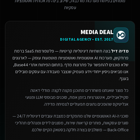
מומחים בפיתוח מערכות מורכבות, שילוב בינה מלאכותית ואוטומציות
עסקיות
MEDIA DEAL
DIGITAL AGENCY • EST. 2017
מדיה דיל
בונה תשתיות דיגיטליות קריטיות — פלטפורמות SaaS ברמת
פרודקשן, מערכות AI אוטונומיות ואוטומציות מוטמעות עומק — לארגונים
שלא מוכנים להתפשר על פתרונות מדף.
בתחום הפיתוח אתרי Base44,
אנו מביאים ניסיון ייחודי וידע מעמיק שנצבר מעבודה עם עסקים מובילים
בענף.
כל מוצר שאנחנו משחררים מתוכנן מקצה לקצה: מודלי דאטה
סקיילאביליים, אינטגרציות בזמן אמת, סוכנים מבוססי LLM ומנועי
אנליטיקס שהופכים נתונים תפעוליים לצמיחה מדידה.
סוכני ה-AI האוטונומיים שלנו מתפקדים כמצבת עובדים דיגיטלית 24/7 —
סוגרים עסקאות, פותרים קריאות שירות, מסננים לידים ומנהלים תהליכי
Back-Office — משולבים בצורה חלקה בסטאק הקיים שלכם.