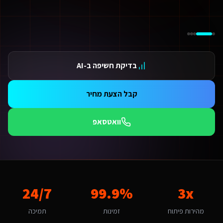
ידום בגוגל AI — שירות קידום בגוגל AI מתקדם
ידום ב-ChatGPT — שירות קידום ב-ChatGPT מתקדם
תאמת אתרים ו-SaaS למנועי חיפוש — שירות התאמת אתרים ו-SaaS למנועי חיפוש מתקדם
תונים ומספרים
3 מהירות פיתוח
בדיקת חשיפה ב-AI
99.9 זמינות
24/ תמיכה
אלות נפוצות על
פיתוח אתרי Base44
קבל הצעת מחיר
אם אפשר לפרוס את התשלום?
החלט. אנו מציעים מסלולי תשלום גמישים: תשלום חד-פעמי עם הנחה, או פריסה ל-3-6 תשלומים. לשירותים דיגיטליים ליועצי בטיחות אש גדולים באילת יש גם אפשרות לתשלום חודשי מבוסס שי
וואטסאפ
מה זמן לוקח לפתח פיתוח אתרי Base44 לשירותים דיגיטליים ליועצי בטיחות אש?
ות פלטפורמת Base44 אנו מפתחים מהר פי 3 מפיתוח רגיל. אתר תדמית: 1-2 שבועות, חנות אונליין: 3-4 שבועות, מערכת ניהול SaaS: 4-8 שבועות. שירותים דיגיטליים ליועצי בטיחות אש באילת יכולים לצפות לתהליך חלק עם אבני דרך ברורות.
מה חשוב שפיתוח אתרי Base44 יותאם לאילת?
ילת היא עיר קטנה-בינונית עם אופי תיירותי ונופש. הקהל המקומי של תיירים, מ
אם יש לכם ניסיון עם שירותים דיגיטליים ליועצי בטיחות אש באילת?
3x
99.9%
24/7
ן, אנו עובדים עם עסקים באילת ומכירים את השוק המקומי. בהיותה עיר קטנה-בינונית עם אופי תיירותי ונופש, אילת מציעה הזדמנויות ייחודיות לפיתוח אתרי Base44. קהל היעד של תיירים, מלונאות ומסחר מחפש פתרו
יזו טכנולוגיה אתם משתמשים עבור פיתוח אתרי Base44?
מהירות פיתוח
זמינות
תמיכה
ו בונים על פלטפורמת Base44 עם React, PostgreSQL ו-AI. עבור שירותים דיגיטליים ליועצי בטיחות אש באילת זה אומר: מהירות טעינה גבוהה, אבטחה ברמת Enterprise, ממשק בעברית מלאה, וסוכני AI חכמים שמייעלים תהליכים 24/7.