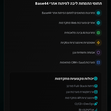
תחומי התמחות ליבה לפיתוח אתרי Base44
פתרונות מותאמים לתחום הפיתוח אתרי Base44
אתרים ומערכות Web מתקדמות
פתרונות AI ובינה מלאכותית
אוטומציות ואינטגרציות עסקיות
אבטחה ותשתיות ענן
מערכות SaaS ו-CRM מותאמות
יכולות מקצועיות מתקדמות
פיתוח Full-Stack מורכב
ארכיטקטורת מערכות ענן
אינטגרציות API מתקדמות
DevOps ו-CI/CD
אנליטיקס ו-BI